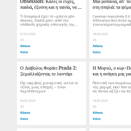
Obsession: Καλές οι ευχές, 
Μια ροπαλιά, απ’ τα 
παιδιά, έξυπνη και η ταινία, να 
στη σπηλιά: τα ψέμα
μιλάγαμε και για τη συναίνεση, 
σινεμά για την αρρ
Τι διαφορά έχει το «μάγια μου 
Caveman masculinity ή 
ε;
έκανες, πασά μου» από την 
σπηλαίων δεν ήταν αρ
υπόθεση χημικής υποταγής της 
ένα κινηματογραφικό
Ζιζέλ Πελικό
01.07.2026
18.06.2026
20
20
Athens
Athens
Voice
Voice
Ο Διάβολος Φοράει Prada 2: 
Η Μυρτώ, ο κυρ-Πα
Ξεμαλλιάζοντας το λιοντάρι
και η ανάγκη μας για
θύματα
Όχι ακριβώς μια κριτική, αλλά το 
Πολιτική των σωμάτων
τέλος μιας εποχής – ή και 
της μορφή, εκεί που 
περισσότερων
σε ποιαν αξίζει να πε
σκυλευτεί
06.05.2026
16.04.2026
30
30
Athens
Athens
Voice
Voice