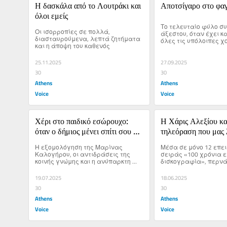
Η δασκάλα από το Λουτράκι και 
Αποτσίγαρο στο φα
όλοι εμείς
Το τελευταίο φύλο συκ
Οι ισορροπίες σε πολλά, 
άξεστου, όταν έχει κ
διασταυρούμενα, λεπτά ζητήματα 
όλες τις υπόλοιπες χο
και η άποψη του καθενός
είναι το τσιγάρο στο 
25.11.2025
27.09.2025
30
30
Athens
Athens
Voice
Voice
Χέρι στο παιδικό εσώρουχο: 
Η Χάρις Αλεξίου και
όταν ο δήμιος μένει σπίτι σου και 
τηλεόραση που μας 
η παιδοφιλία είναι κανονικότητα
Η εξομολόγηση της Μαρίνας 
Μέσα σε μόνο 12 επει
Καλογήρου, οι αντιδράσεις της 
σειράς «100 χρόνια ε
κοινής γνώμης και η ανύπαρκτη 
δισκογραφία», περνάει
οχύρωσή μας απέναντι στους 
παιδοβιαστές
19.07.2025
18.06.2025
30
30
Athens
Athens
Voice
Voice