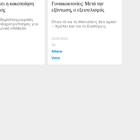
ει η κακοποίηση 
Γυναικοκτονίες: Μετά την 
κη;
εξόντωση, ο εξευτελισμός
δημοσιογραφικός 
Όταν το να τη σκοτώσεις δεν αρκεί 
ειδαροτρυπισμός για 
– πρέπει και να τη διασύρεις
ιωτική υπόθεση
03.09.2025
30
Athens
Voice