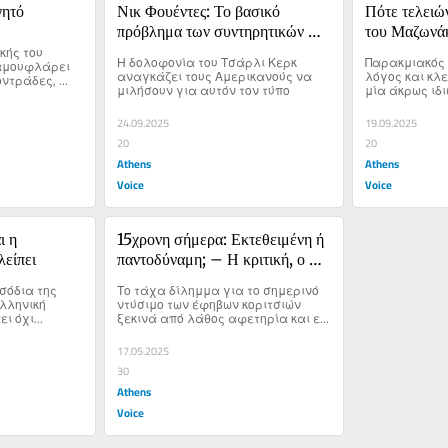
γητό
Νικ Φουέντες: Το βασικό 
Πότε τελειών
πρόβλημα των συντηρητικών 
του Μαζωνά
ής του 
στην Αμερική έχει 
Η δολοφονία του Τσάρλι Κερκ 
Παρακμιακός 
αμουφλάρει 
ονοματεπώνυμο
αναγκάζει τους Αμερικανούς να 
λόγος και κλ
ντράδες, 
μιλήσουν για αυτόν τον τύπο
μία άκρως ιδ
πιάτο
24.09.2025
19.09.2025
20
20
Athens
Athens
Voice
Voice
 η 
15χρονη σήμερα: Εκτεθειμένη ή 
λείπει
παντοδύναμη; – Η κριτική, ο 
μισογυνισμός, το πραγματικό 
σόδια της 
Το τάχα δίλημμα για το σημερινό 
πρόβλημα
λληνική 
ντύσιμο των έφηβων κοριτσιών 
 όχι...
ξεκινά από λάθος αφετηρία και εκ 
του πονηρού
17.05.2025
30
Athens
Voice