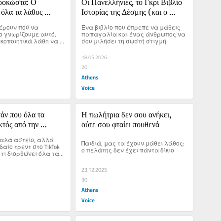
οκώστα: Ο 
Οι Πανελλήνιες, το Γκρι Βιβλίο 
 όλα τα λάθος 
Ιστορίας της Δέσμης (και ο 
 ακούγονται
παπαγάλος)
έρουν πού να 
Ένα βιβλίο που έπρεπε να μάθεις 
 γνωρίζουμε αυτό, 
παπαγαλία και ένας άνθρωπος να 
κοποιητικά λάθη να 
σου μιλήσει τη σωστή στιγμή
γκολογικοί ασθενείς 
ειές τους...
18.05.2026
20
Athens
Voice
ν που όλα τα 
Η πωλήτρια δεν σου ανήκει, 
κτός από την 
ούτε σου φταίει πουθενά
καλά αστείο, αλλά 
Παιδιά, μας τα έχουν μάθει λάθος: 
αίο τρεντ στο TikTok 
ο πελάτης δεν έχει πάντα δίκιο
τι διορθώνει όλα τα 
τής της ζωής
23.12.2025
30
Athens
Voice