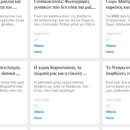
μαλλιά και 
Γυναικοκτονίες: Φωτογραφίες 
Γωγώ Μαστρ
τα του 
γυναικών που δεν είναι πια μαζί 
καρκίνος και
ενωπότητα
μας – ένα ψευτοδίλημμα
πράγματα να
η αντρίλα των 
Γιατί σε κάποια σάιτ τις βλέπετε, 
Τα ΜΜΕ δεν ξ
χέτυπο, ήταν 
σε κάποια όχι και σε άλλα σημεία 
σταματάνε, το
 ψεύδος
του ελληνικού Τύπου μόνο με πίξελ
όμως πόσα κα
αντέξουν οι ο
και οι οικογέν
02.06.2026
25.05.2026
20
30
Athens
Athens
Voice
Voice
ντελισμός 
Η κυρία Καρυστιανού, τα 
Το Νταγκεστά
 ιδανικά 
σώματά μας και η εύκολη 
διορθώνει, ε
πόλωση
ομοφοβία
 στην πιο ωμή 
Η εκκίνηση μίας αχρείαστης 
Ένα νέο, και 
αποφασίστηκε 
κουβέντας από το πουθενά, ναι, 
κατά βάση χυδ
θάνει και να 
είναι πολιτικό πρόσημο
μας μαθαίνει 
ανένταχτα αυ
20.01.2026
10.01.2026
20
30
Athens
Athens
Voice
Voice