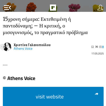
menu_open
15χρονη σήμερα: Εκτεθειμένη ή
παντοδύναμη; – Η κριτική, ο
μισογυνισμός, το πραγματικό πρόβλημα
Χριστίνα Γαλανοπούλου
36
0
Athens Voice
17.05.2025
.....
© Athens Voice
visit website