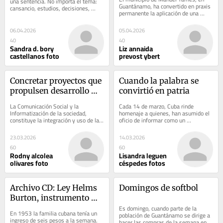
una sentencia. No importa el tema: 
Guantánamo, ha convertido en praxis 
cansancio, estudios, decisiones, 
permanente la aplicación de una 
tropiezos. Todo se compara con ese 
medida que muchos reclaman y 
pasado...
pocos celebran: el...
06.04.2026
05.04.2026
40
40
Sandra d. bory
Liz annaida
castellanos foto
prevost ybert
Concretar proyectos que 
Cuando la palabra se 
propulsen desarrollo 
convirtió en patria
territorial
La Comunicación Social y la 
Cada 14 de marzo, Cuba rinde 
Informatización de la sociedad, 
homenaje a quienes, han asumido el 
constituye la integración y uso de la 
oficio de informar como un 
Ciencia y la Innovación, pilar de la 
compromiso con la nación. No se 
gestión de...
trata de una fecha...
23.03.2026
14.03.2026
60
60
Rodny alcolea
Lisandra leguen
olivares foto
céspedes fotos
Archivo CD: Ley Helms 
Domingos de softbol
Burton, instrumento 
para la reconquista 
Es domingo, cuando parte de la 
En 1953 la familia cubana tenía un 
población de Guantánamo se dirige a 
neocolonial de Cuba
ingreso de seis pesos a la semana. 
hacer las compras de la semana en la 