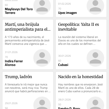
01.02.2026
60
Mayliovys Del Toro
70
Terrero
Upec imagen
Martí, una brújula 
Geopolítica: Yalta II es 
antimperialista para el 
inevitable
siglo XXI
A 173 años de su nacimiento, el 
La reunión del sistema liberal en 
pensamiento antimperialista de José 
Davos es uno de los momentos del 
Martí conserva una vigencia que 
año en los cuales se definen 
interpela a todos, cuando el tablero...
elementos importantes de la 
geopolítica. En esta...
31.01.2026
30.01.2026
70
Indira Ferrer
60
Alonso
Cubasi
Trump, ladrón
Nacido en la honestidad
A Venezuela le irá mejor que nunca 
Hay nombres que no envejecen. José 
con nosotros, será muy rica: Trump 
Martí es uno de ellos. Cada 28 de 
anunció que habrá perforaciones en 
enero Cuba vuelve a pronunciarlo en 
campos petroleros venezolanos muy 
voz alta, como si decir Martí fuera 
pronto,...
una...
28.01.2026
29.01.2026
50
Sandra D. Bory
50