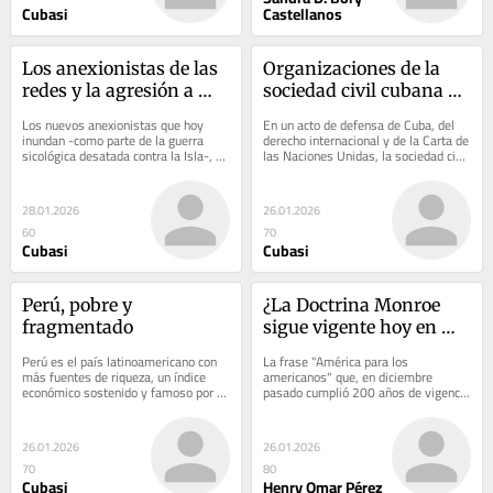
Cubasi
Castellanos
Los anexionistas de las 
Organizaciones de la 
redes y la agresión a 
sociedad civil cubana 
Cuba
demandan al Secretario 
Los nuevos anexionistas que hoy 
En un acto de defensa de Cuba, del 
General de la ONU 
inundan -como parte de la guerra 
derecho internacional y de la Carta de 
sicológica desatada contra la Isla-, 
las Naciones Unidas, la sociedad civil 
actuar en favor de la paz
las redes sociales, andan de 
cubana solicita al Secretario 
plácemes luego...
General...
28.01.2026
26.01.2026
60
70
Cubasi
Cubasi
Perú, pobre y 
¿La Doctrina Monroe 
fragmentado
sigue vigente hoy en 
día?
Perú es el país latinoamericano con 
La frase "América para los 
más fuentes de riqueza, un índice 
americanos" que, en diciembre 
económico sostenido y famoso por 
pasado cumplió 200 años de vigencia 
su abundancia de oro, el turismo y 
retórica, se mantiene como una de 
esa...
las políticas...
26.01.2026
26.01.2026
70
80
Cubasi
Henry Omar Pérez