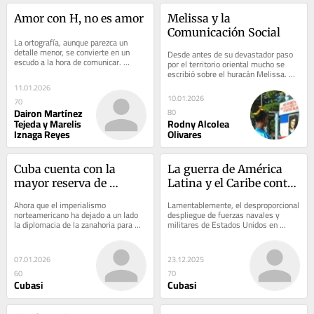
Amor con H, no es amor
Melissa y la 
Comunicación Social
La ortografía, aunque parezca un 
detalle menor, se convierte en un 
Desde antes de su devastador paso 
escudo a la hora de comunicar. 
por el territorio oriental mucho se 
Lamentablemente, no siempre lo 
escribió sobre el huracán Melissa. 
tenemos presente, y...
Sumaron cientos las historias de 
11.01.2026
este...
10.01.2026
70
Dairon Martínez
80
Tejeda y Marelis
Rodny Alcolea
Iznaga Reyes
Olivares
Cuba cuenta con la 
La guerra de América 
mayor reserva de 
Latina y el Caribe contra 
dignidad 
las cañoneras yanquis
Ahora que el imperialismo 
Lamentablemente, el desproporcional 
antimperialista del 
norteamericano ha dejado a un lado 
despliegue de fuerzas navales y 
la diplomacia de la zanahoria para 
militares de Estados Unidos en 
planeta
empuñar el gran garrote contra 
América Latina y el Caribe no es 
nuestras tierras de...
nuevo. A lo largo...
07.01.2026
23.12.2025
60
70
Cubasi
Cubasi