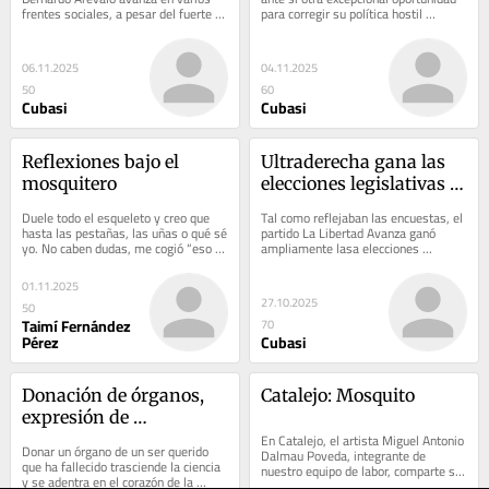
frentes sociales, a pesar del fuerte 
para corregir su política hostil 
obstáculo de una judicatura corrupta 
respecto a Cuba: lo ideal fuera el...
que...
06.11.2025
04.11.2025
50
60
Cubasi
Cubasi
Reflexiones bajo el 
Ultraderecha gana las 
mosquitero
elecciones legislativas 
argentinas
Duele todo el esqueleto y creo que 
Tal como reflejaban las encuestas, el 
hasta las pestañas, las uñas o qué sé 
partido La Libertad Avanza ganó 
yo. No caben dudas, me cogió “eso 
ampliamente lasa elecciones 
que anda”.  Afuera la vida...
legislativas de este domingo en 
Argentina, lo cual...
01.11.2025
27.10.2025
50
Taimí Fernández
70
Pérez
Cubasi
Donación de órganos, 
Catalejo: Mosquito
expresión de 
solidaridad humana
En Catalejo, el artista Miguel Antonio 
Donar un órgano de un ser querido 
Dalmau Poveda, integrante de 
que ha fallecido trasciende la ciencia 
nuestro equipo de labor, comparte su 
y se adentra en el corazón de la 
mirada sobre problemáticas sociales 