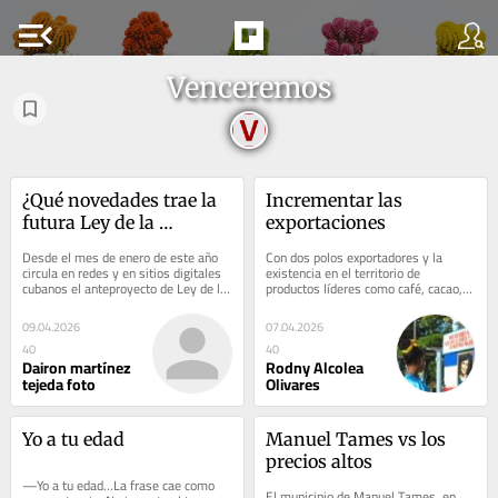
menu_open
Venceremos
¿Qué novedades trae la 
Incrementar las 
futura Ley de la 
exportaciones
Vivienda en Cuba?
Desde el mes de enero de este año 
Con dos polos exportadores y la 
circula en redes y en sitios digitales 
existencia en el territorio de 
cubanos el anteproyecto de Ley de la 
productos líderes como café, cacao, 
Vivienda, una normativa que 
carbón vegetal, miel de abeja, angula 
introduce...
y coco,...
09.04.2026
07.04.2026
40
40
Dairon martínez
Rodny Alcolea
tejeda foto
Olivares
Yo a tu edad
Manuel Tames vs los 
precios altos
—Yo a tu edad…La frase cae como 
El municipio de Manuel Tames, en 