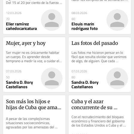
Del 15 al 20 por ciento de la fuerza 
Feria u otra actividad, un grupo de...
de trabajo estaba crónicamente...
12.03.2026
08.03.2026
70
60
Elier ramírez
Elouis marin
cañedocaricatura
rodríguez foto
Mujer, ayer y hoy
Las fotos del pasado
Ser mujer no es únicamente habitar 
Las fotos me hicieron pensar en lo 
un cuerpo. Es aprender desde 
fácil que resulta olvidar que venimos 
temprano a medir la voz, a cuidar el 
de algo, de alguien. Que cada 
tono, a doblar la ropa y también el 
generación levanta su presente sobre 
carácter...
los...
07.03.2026
07.03.2026
50
80
Sandra D. Bory
Sandra D. Bory
Castellanos
Castellanos
Son más los hijos e 
Cuba y el azar 
hijas de Cuba que aman 
concurrente de su 
y fundan
historia
Con el recrudecimiento del bloqueo 
A pesar de las complejísimas 
económico y financiero del gobierno 
situaciones socioeconómicas, 
de los Estados Unidos a Cuba y el 
agravadas por las amenazas del 
delirante empeño de la 
imperio y la empecinada pretensión 
administración...