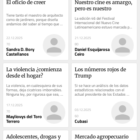
El oficio de creer
Nuestro cine es amargo, 
pero es nuestro
Tiene tanto el maestro de arquitecto 
La edición 46 del Festival 
como de jardinero, porque diseña 
Internacional del Nuevo Cine 
andamios del saber al tiempo que 
Latinoamericano estuvo marcada por 
riega con atención, abona con 
las controversias y polémicas que 
estímulo, poda...
suelen acompañar este...
22.12.2025
21.12.2025
70
80
Sandra D. Bory
Daniel Esquijarosa
Castellanos
Ceiro
La violencia ¿comienza 
Los números rojos de 
desde el hogar?
Trump
La violencia, en cualesquiera de sus 
Si se hace un análisis de los datos 
formas, deja cicatrices imborrables. 
estadísticos relacionados con el 
Ninguna ley, por rigurosa que sea, 
actual presidente de los Estados 
puede devolver una vida arrebatada, 
Unidos, se podría concluir que el 
sanar...
magnate...
17.12.2025
03.12.2025
70
Mayliovys del Toro
60
Terrero
Cubasi
Adolescentes, drogas y 
Mercado agropecuario 