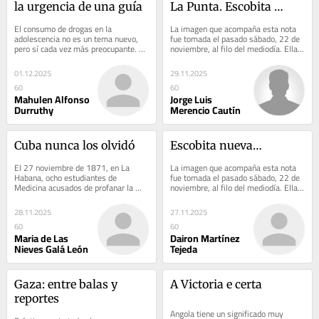
la urgencia de una guía
La Punta. Escobita 
nueva…
El consumo de drogas en la 
La imagen que acompaña esta nota 
adolescencia no es un tema nuevo, 
fue tomada el pasado sábado, 22 de 
pero sí cada vez más preocupante. En 
noviembre, al filo del mediodía. Ella 
una etapa marcada por la búsqueda 
devela el desabastecimiento casi 
de identidad,...
total...
01.12.2025
29.11.2025
60
60
Mahulen Alfonso
Jorge Luis
Durruthy
Merencio Cautín
Cuba nunca los olvidó
Escobita nueva…
El 27 noviembre de 1871, en La 
La imagen que acompaña esta nota 
Habana, ocho estudiantes de 
fue tomada el pasado sábado, 22 de 
Medicina acusados de profanar la 
noviembre, al filo del mediodía. Ella 
sepultura del periodista español 
devela el desabastecimiento casi 
Gonzalo Castañón,...
total...
28.11.2025
27.11.2025
60
60
Maria de Las
Dairon Martínez
Nieves Galá León
Tejeda
Gaza: entre balas y 
A Victoria e certa
reportes
Angola tiene un significado muy 