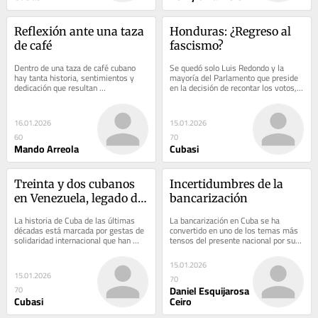
Reflexión ante una taza 
Honduras: ¿Regreso al 
de café
fascismo?
Dentro de una taza de café cubano 
Se quedó solo Luis Redondo y la 
hay tanta historia, sentimientos y 
mayoría del Parlamento que preside 
dedicación que resultan 
en la decisión de recontar los votos, 
inconmensurables para la reflexión 
uno por uno, de las más recientes...
de quien la degusta...
16.01.2026
15.01.2026
60
70
Mando Arreola
Cubasi
Treinta y dos cubanos 
Incertidumbres de la 
en Venezuela, legado de 
bancarización
valentía
La historia de Cuba de las últimas 
La bancarización en Cuba se ha 
décadas está marcada por gestas de 
convertido en uno de los temas más 
solidaridad internacional que han 
tensos del presente nacional por su 
exigido de sus protagonistas un 
roce directo con la vida cotidiana en 
valor...
un punto...
15.01.2026
15.01.2026
70
Daniel Esquijarosa
70
Cubasi
Ceiro