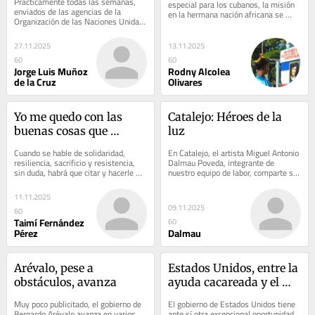
Prácticamente todas las semanas, 
especial para los cubanos, la misión 
enviados de las agencias de la 
en la hermana nación africana se 
Organización de las Naciones Unidas 
adentró en la psicología de las 
(ONU) alertan sobre la crítica 
familias y...
situación de...
27.11.2025
13.11.2025
60
60
Jorge Luis Muñoz
Rodny Alcolea
de la Cruz
Olivares
Yo me quedo con las 
Catalejo: Héroes de la 
buenas cosas que 
luz
sabemos hacer
Cuando se hable de solidaridad, 
En Catalejo, el artista Miguel Antonio 
resiliencia, sacrificio y resistencia, 
Dalmau Poveda, integrante de 
sin duda, habrá que citar y hacerle 
nuestro equipo de labor, comparte su 
cientos de monumentos a mi pueblo 
mirada sobre problemáticas sociales 
cubano....
y la...
11.11.2025
09.11.2025
60
Taimí Fernández
60
Pérez
Dalmau
Arévalo, pese a 
Estados Unidos, entre la 
obstáculos, avanza
ayuda cacareada y el 
suspenso moral
Muy poco publicitado, el gobierno de 
El gobierno de Estados Unidos tiene 
Bernardo Arévalo avanza en varios 
ante sí otra excepcional oportunidad 