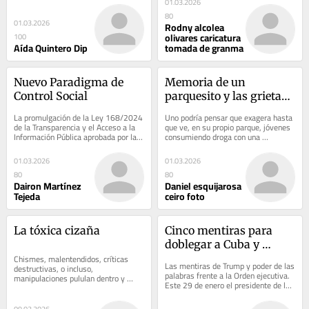
01.03.2026
del presidente de los...
80
01.03.2026
Rodny alcolea
olivares caricatura
100
Aída Quintero Dip
tomada de granma
Nuevo Paradigma de 
Memoria de un 
Control Social
parquesito y las grietas 
que aprendimos a mirar
La promulgación de la Ley 168/2024 
Uno podría pensar que exagera hasta 
de la Transparencia y el Acceso a la 
que ve, en su propio parque, jóvenes 
Información Pública aprobada por la 
consumiendo droga con una 
Asamblea Nacional del Poder Popular 
naturalidad que asusta...
y...
01.03.2026
01.03.2026
80
80
Dairon Martínez
Daniel esquijarosa
Tejeda
ceiro foto
La tóxica cizaña
Cinco mentiras para 
doblegar a Cuba y 
Chismes, malentendidos, críticas 
someter al mundo
Las mentiras de Trump y poder de las 
destructivas, o incluso, 
palabras frente a la Orden ejecutiva. 
manipulaciones pululan dentro y 
Este 29 de enero el presidente de los 
fuera del entorno digital. Esos 
Estados Unidos Donald Trump, ha...
elementos pueden ser...
09.02.2026