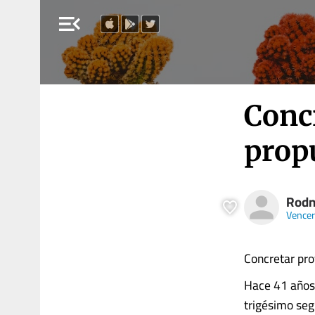
menu_open
Conc
propu
Rodny
Vence
Concretar pro
Hace 41 años,
trigésimo seg