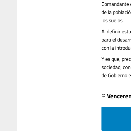
Comandante en
de la poblaci
los suelos.
Al definir est
para el desar
con la introdu
Y es que, pre
sociedad, cons
de Gobierno en
© Vencere