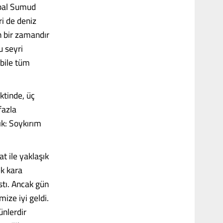
obal Sumud
ri de deniz
n bir zamandır
u seyri
 bile tüm
ktinde, üç
fazla
ık: Soykırım
t ile yaklaşık
ek kara
stı. Ancak gün
ize iyi geldi.
ünlerdir