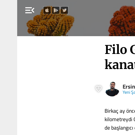
menu_open
Filo 
kana
Ersin
Yeni Ş
Birkaç ay önc
kilometreydi
de başlangıcı