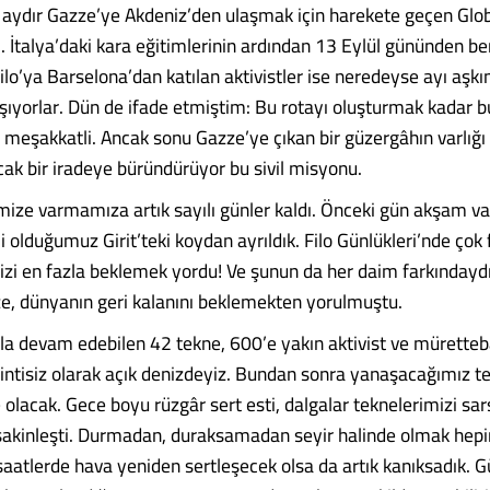
 aydır Gazze’ye Akdeniz’den ulaşmak için harekete geçen Gl
. İtalya’daki kara eğitimlerinin ardından 13 Eylül gününden be
ilo’ya Barselona’dan katılan aktivistler ise neredeyse ayı aşkı
şıyorlar. Dün de ifade etmiştim: Bu rotayı oluşturmak kadar b
meşakkatli. Ancak sonu Gazze’ye çıkan bir güzergâhın varlığı
cak bir iradeye büründürüyor bu sivil misyonu.
mize varmamıza artık sayılı günler kaldı. Önceki gün akşam va
 olduğumuz Girit’teki koydan ayrıldık. Filo Günlükleri’nde çok 
izi en fazla beklemek yordu! Ve şunun da her daim farkındayd
ze, dünyanın geri kalanını beklemekten yorulmuştu.
ola devam edebilen 42 tekne, 600’e yakın aktivist ve müretteba
sintisiz olarak açık denizdeyiz. Bundan sonra yanaşacağımız t
olacak. Gece boyu rüzgâr sert esti, dalgalar teknelerimizi sar
 sakinleşti. Durmadan, duraksamadan seyir halinde olmak hepim
atlerde hava yeniden sertleşecek olsa da artık kanıksadık. G