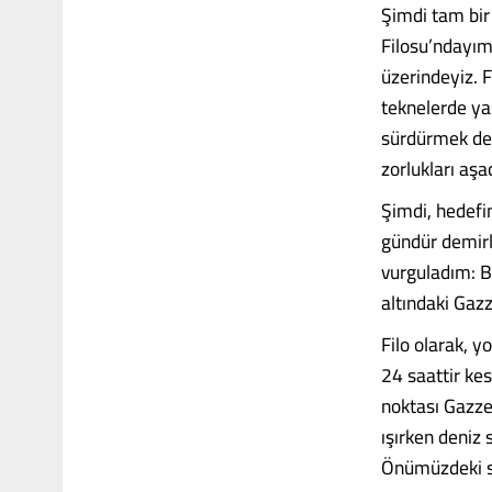
Şimdi tam bir
Filosu’ndayım
üzerindeyiz. F
teknelerde ya
sürdürmek de 
zorlukları aşa
Şimdi, hedefi
gündür demirli
vurguladım: B
altındaki Gaz
Filo olarak, y
24 saattir ke
noktası Gazze 
ışırken deniz
Önümüzdeki sa