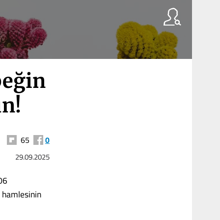
beğin
ün!
65
0
29.09.2025
206
 hamlesinin