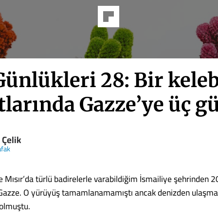
Günlükleri 28: Bir kele
tlarında Gazze’ye üç g
 Çelik
afak
e Mısır’da türlü badirelerle varabildiğim İsmailiye şehrinden 
 Gazze. O yürüyüş tamamlanamamıştı ancak denizden ulaşma
 olmuştu.