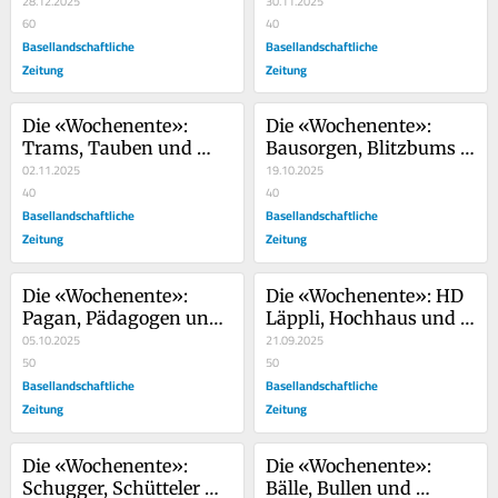
28.12.2025
Babyklappen
30.11.2025
60
40
Basellandschaftliche
Basellandschaftliche
Zeitung
Zeitung
Die «Wochenente»: 
Die «Wochenente»: 
Trams, Tauben und 
Bausorgen, Blitzbums 
noch ein Turm
02.11.2025
und Baschi Dürr
19.10.2025
40
40
Basellandschaftliche
Basellandschaftliche
Zeitung
Zeitung
Die «Wochenente»: 
Die «Wochenente»: HD 
Pagan, Pädagogen und 
Läppli, Hochhaus und 
Parkplätze
05.10.2025
eine hohle Hand
21.09.2025
50
50
Basellandschaftliche
Basellandschaftliche
Zeitung
Zeitung
Die «Wochenente»: 
Die «Wochenente»: 
Schugger, Schütteler 
Bälle, Bullen und 