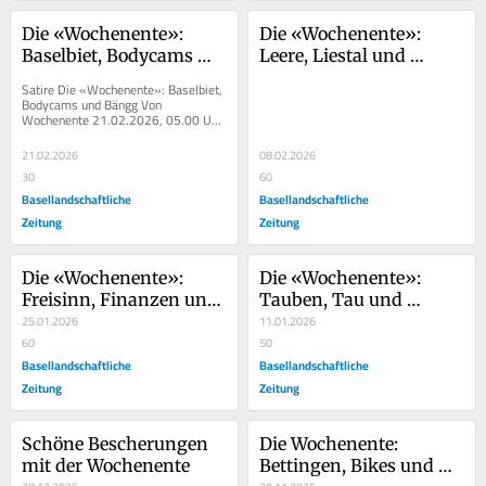
Die «Wochenente»: 
Die «Wochenente»: 
Baselbiet, Bodycams 
Leere, Liestal und 
und Bängg
Lichtsteiner
Satire Die «Wochenente»: Baselbiet, 
Bodycams und Bängg Von 
Wochenente 21.02.2026, 05.00 Uhr 
Die Wochenente kalauert sich jeden...
21.02.2026
08.02.2026
30
60
Basellandschaftliche
Basellandschaftliche
Zeitung
Zeitung
Die «Wochenente»: 
Die «Wochenente»: 
Freisinn, Finanzen und 
Tauben, Tau und 
kackende Vögel
25.01.2026
tausend Seiten
11.01.2026
60
50
Basellandschaftliche
Basellandschaftliche
Zeitung
Zeitung
Schöne Bescherungen 
Die Wochenente: 
mit der Wochenente
Bettingen, Bikes und 