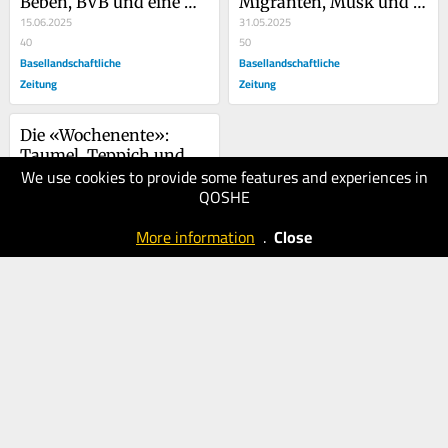
Beben, BVB und eine 
Migranten, Musk und 
Besetzung
15.06.2025
Mario Fehr
31.05.2025
40
50
Basellandschaftliche
Basellandschaftliche
Zeitung
Zeitung
Die «Wochenente»: 
Taumel, Teppich und 
We use cookies to provide some features and experiences in
Taulant Xhaka
17.05.2025
QOSHE
40
Basellandschaftliche
More information
.
Close
Zeitung