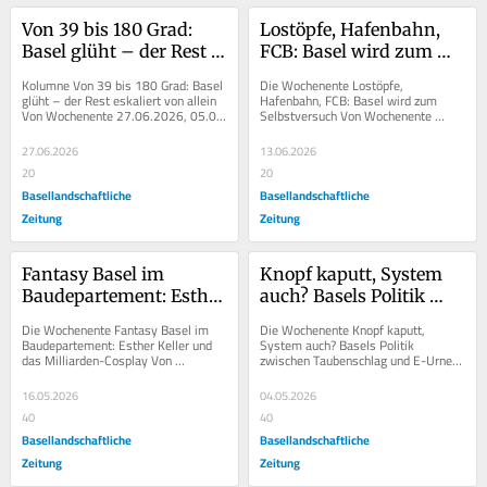
Von 39 bis 180 Grad: 
Lostöpfe, Hafenbahn, 
Basel glüht – der Rest 
FCB: Basel wird zum 
eskaliert von allein
Selbstversuch
Kolumne Von 39 bis 180 Grad: Basel 
Die Wochenente Lostöpfe, 
glüht – der Rest eskaliert von allein 
Hafenbahn, FCB: Basel wird zum 
Von Wochenente 27.06.2026, 05.00 
Selbstversuch Von Wochenente 
Uhr Die Wochenente...
13.06.2026, 05.00 Uhr Die 
Wochenente...
27.06.2026
13.06.2026
20
20
Basellandschaftliche
Basellandschaftliche
Zeitung
Zeitung
Fantasy Basel im 
Knopf kaputt, System 
Baudepartement: Esther 
auch? Basels Politik 
Keller und das 
zwischen Taubenschlag 
Die Wochenente Fantasy Basel im 
Die Wochenente Knopf kaputt, 
Milliarden-Cosplay
und E-Urne
Baudepartement: Esther Keller und 
System auch? Basels Politik 
das Milliarden-Cosplay Von 
zwischen Taubenschlag und E-Urne 
Wochenente 16.05.2026, 05.00 Uhr 
Von Wochenente 02.05.2026, 05.00 
Die...
Uhr ...
16.05.2026
04.05.2026
40
40
Basellandschaftliche
Basellandschaftliche
Zeitung
Zeitung