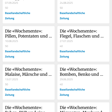
und Schulfranzösisch
07.09.2025
Burkini
24.08.2025
50
50
Basellandschaftliche
Basellandschaftliche
Zeitung
Zeitung
Die «Wochenente»: 
Die «Wochenente»: 
Pillen, Potentaten und 
Flegel, Flaschen und 
die Pforte zur Hölle
10.08.2025
Roger Federer
27.07.2025
50
40
Basellandschaftliche
Basellandschaftliche
Zeitung
Zeitung
Die «Wochenente»: 
Die «Wochenente»: 
Malaise, Märsche und 
Bomben, Benko und 
eine Ménage-à-trois
13.07.2025
Baselbieter Blindgänger
29.06.2025
50
40
Basellandschaftliche
Basellandschaftliche
Zeitung
Zeitung
Die «Wochenente»: 
Die «Wochenente»: 