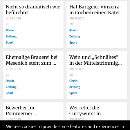
Nicht so dramatisch wie 
Hat Bartgeier Vinzenz 
befürchtet
in Cochem einen Kater 
04.07.2025
attackiert?
18.06.2025
20
20
Rhein
Rhein
Zeitung
Zeitung
Sport
Sport
Ehemalige Brauerei bei 
Wein und „Schnäkes“ 
Mesenich steht zum 
in der Mittelstrimmiger 
Verkauf  
20.05.2025
Dorfmühle
18.05.2025
20
20
Rhein
Rhein
Zeitung
Zeitung
Sport
Sport
Bewerber für 
Wer rettet die 
Pommerner 
Currywurst in 
Moselimbiss stehen 
16.05.2025
Pommern?
13.05.2025
We use cookies to provide some features and experiences in
Schlange
10
20