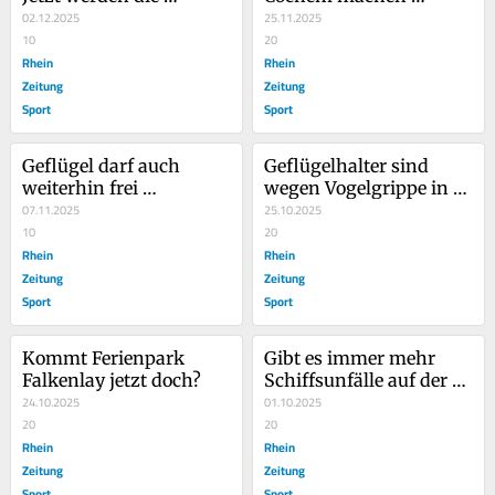
Fußgänger gezählt
02.12.2025
eigenes Hörspiel 
25.11.2025
10
20
Rhein
Rhein
Zeitung
Zeitung
Sport
Sport
Geflügel darf auch 
Geflügelhalter sind 
weiterhin frei 
wegen Vogelgrippe in 
herumlaufen
07.11.2025
Sorge
25.10.2025
10
20
Rhein
Rhein
Zeitung
Zeitung
Sport
Sport
Kommt Ferienpark 
Gibt es immer mehr 
Falkenlay jetzt doch?
Schiffsunfälle auf der 
24.10.2025
Mosel?
01.10.2025
20
20
Rhein
Rhein
Zeitung
Zeitung
Sport
Sport