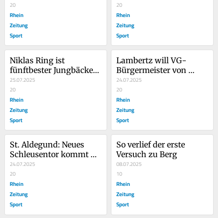
20
20
Rhein
Rhein
Zeitung
Zeitung
Sport
Sport
Niklas Ring ist 
Lambertz will VG-
fünftbester Jungbäcker 
Bürgermeister von 
der Welt
25.07.2025
Cochem bleiben
24.07.2025
20
20
Rhein
Rhein
Zeitung
Zeitung
Sport
Sport
St. Aldegund: Neues 
So verlief der erste 
Schleusentor kommt 
Versuch zu Berg
erst im Oktober
24.07.2025
08.07.2025
20
10
Rhein
Rhein
Zeitung
Zeitung
Sport
Sport