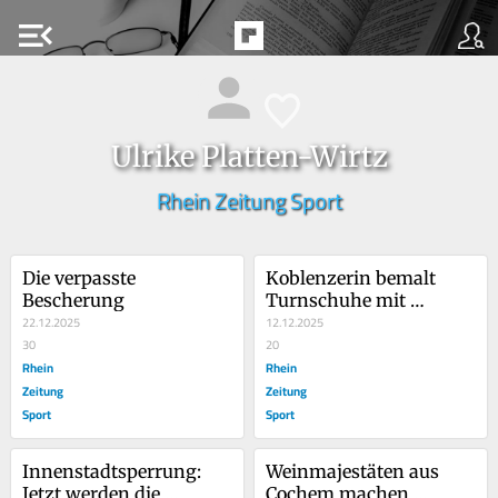
menu_open
Ulrike Platten-Wirtz
Rhein Zeitung Sport
Die verpasste 
Koblenzerin bemalt 
Bescherung 
Turnschuhe mit 
22.12.2025
Animefiguren
12.12.2025
30
20
Rhein
Rhein
Zeitung
Zeitung
Sport
Sport
Innenstadtsperrung: 
Weinmajestäten aus 
Jetzt werden die 
Cochem machen 