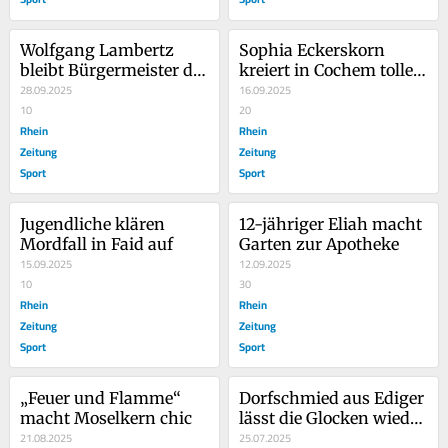
Wolfgang Lambertz 
Sophia Eckerskorn 
bleibt Bürgermeister der 
kreiert in Cochem tolle 
VG Cochem
28.09.2025
Torten
16.09.2025
10
20
Rhein
Rhein
Zeitung
Zeitung
Sport
Sport
Jugendliche klären 
12-jähriger Eliah macht 
Mordfall in Faid auf
Garten zur Apotheke
15.09.2025
12.09.2025
10
30
Rhein
Rhein
Zeitung
Zeitung
Sport
Sport
„Feuer und Flamme“ 
Dorfschmied aus Ediger 
macht Moselkern chic
lässt die Glocken wieder 
21.08.2025
läuten
25.07.2025