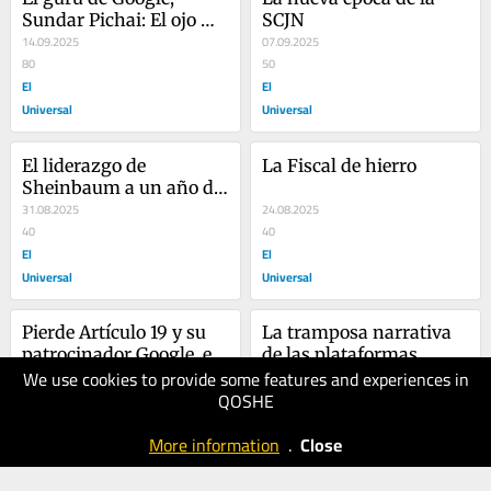
Sundar Pichai: El ojo 
SCJN
que todo lo ve
14.09.2025
07.09.2025
80
50
El
El
Universal
Universal
El liderazgo de 
La Fiscal de hierro
Sheinbaum a un año de 
gobierno
31.08.2025
24.08.2025
40
40
El
El
Universal
Universal
Pierde Artículo 19 y su 
La tramposa narrativa 
patrocinador Google, en 
de las plataformas 
We use cookies to provide some features and experiences in
la SCJN
17.08.2025
tecnológicas y la A.C. 
10.08.2025
QOSHE
30
A19, en la SCJN
40
El
El
More information
.
Close
Universal
Universal