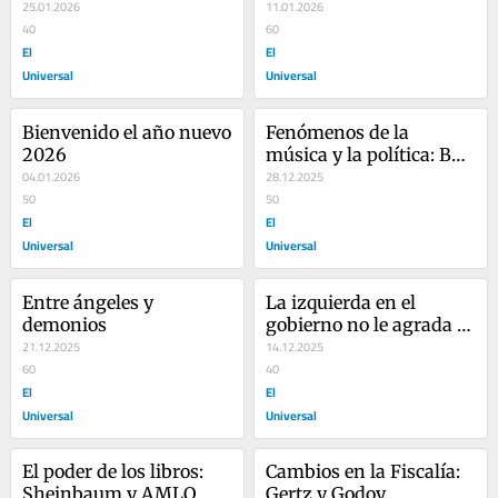
actualizar la 
25.01.2026
11.01.2026
representación 
40
60
proporcional
El
El
Universal
Universal
Bienvenido el año nuevo 
Fenómenos de la 
2026
música y la política: Bad 
04.01.2026
Bunny y el 
28.12.2025
50
supersecretario Harfuch
50
El
El
Universal
Universal
Entre ángeles y 
La izquierda en el 
demonios
gobierno no le agrada a 
21.12.2025
Google, prefería el 
14.12.2025
60
neoliberalismo
40
El
El
Universal
Universal
El poder de los libros: 
Cambios en la Fiscalía: 
Sheinbaum y AMLO
Gertz y Godoy