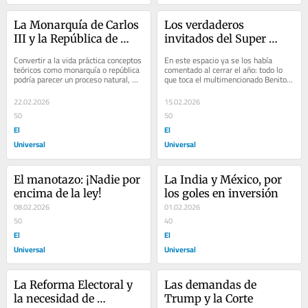
La Monarquía de Carlos 
Los verdaderos 
III y la República de 
invitados del Super 
Sheinbaum: Operación 
Bowl: Washington, 
Convertir a la vida práctica conceptos 
En este espacio ya se los había 
limpieza
Bolívar, Lincoln, Martí
teóricos como monarquía o república 
comentado al cerrar el año: todo lo 
podría parecer un proceso natural, 
que toca el multimencionado Benito 
que, si bien complejo, es...
Antonio Martínez Ocasio, se 
convierte en...
22.02.2026
15.02.2026
50
50
El
El
Universal
Universal
El manotazo: ¡Nadie por 
La India y México, por 
encima de la ley!
los goles en inversión
08.02.2026
01.02.2026
50
40
El
El
Universal
Universal
La Reforma Electoral y 
Las demandas de 
la necesidad de 
Trump y la Corte