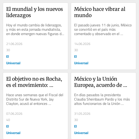
El mundial y los nuevos 
México hace vibrar al 
liderazgos
mundo
Hoy el mundo cambia de liderazgos, 
El pasado jueves 11 de junio, México 
y más en esta jornada mundialista, 
se convirtió en el país más 
en donde emergen nuevas figuras de 
comentado y observado en el 
admiración, a diferencia de lo que 
planeta, no era para menos ya que 
ocurre...
fue sede de la...
21.06.2026
14.06.2026
30
30
El
El
Universal
Universal
El objetivo no es Rocha, 
México y la Unión 
es el movimiento: 
Europea, acuerdo de 
Morena
libertades
Hace unas semanas que el Fiscal del 
En días pasados la presidenta 
Distrito Sur de Nueva York, Jay 
Claudia Sheinbaum Pardo y los más 
Clayton, acusó al entonces 
altos funcionarios de la Unión 
gobernador de Sinaloa, Rubén Rocha 
Europea, Ursula von der Leyen, 
Moya y a sus más...
Presidenta de la...
07.06.2026
31.05.2026
40
30
El
El
Universal
Universal