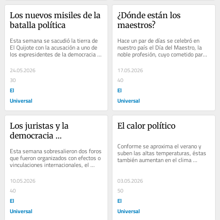
Los nuevos misiles de la 
¿Dónde están los 
batalla política
maestros?
Esta semana se sacudió la tierra de 
Hace un par de días se celebró en 
El Quijote con la acusación a uno de 
nuestro país el Día del Maestro, la 
los expresidentes de la democracia 
noble profesión, cuyo cometido para 
española, venturosamente iniciada 
quienes se dedican a ella, es 
en...
cultivar...
24.05.2026
17.05.2026
30
40
El
El
Universal
Universal
Los juristas y la 
El calor político
democracia 
participativa
Conforme se aproxima el verano y 
Esta semana sobresalieron dos foros 
suben las altas temperaturas, éstas 
que fueron organizados con efectos o 
también aumentan en el clima 
vinculaciones internacionales, el 
político. Varios fenómenos recientes 
primero es el de la World Law 
elevan el...
Foundation,...
10.05.2026
03.05.2026
40
50
El
El
Universal
Universal