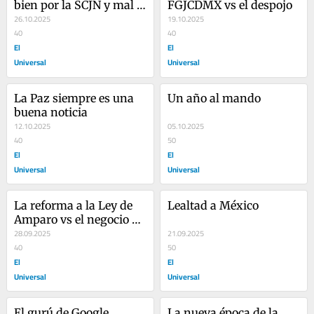
bien por la SCJN y mal e 
FGJCDMX vs el despojo
inhumano el fiscal 
26.10.2025
19.10.2025
Galileo de López de la 
40
40
FGJCDMX
El
El
Universal
Universal
La Paz siempre es una 
Un año al mando
buena noticia
12.10.2025
05.10.2025
40
50
El
El
Universal
Universal
La reforma a la Ley de 
Lealtad a México
Amparo vs el negocio de 
interés legítimo
28.09.2025
21.09.2025
40
50
El
El
Universal
Universal
El gurú de Google, 
La nueva época de la 