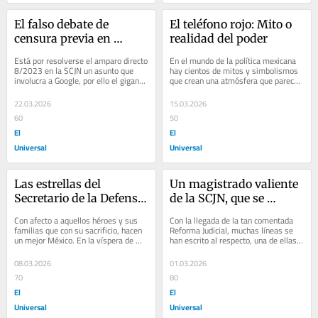
El falso debate de 
El teléfono rojo: Mito o 
censura previa en 
realidad del poder
Internet: El caso Google 
Está por resolverse el amparo directo 
En el mundo de la política mexicana 
en la SCJN
8/2023 en la SCJN un asunto que 
hay cientos de mitos y simbolismos 
involucra a Google, por ello el gigante 
que crean una atmósfera que parece 
tecnológico ha lanzado una 
dotar, a quienes son parte de ese 
campaña...
grupo,...
22.03.2026
15.03.2026
60
50
El
El
Universal
Universal
Las estrellas del 
Un magistrado valiente 
Secretario de la Defensa 
de la SCJN, que se 
Nacional, el general 
enfrenta a Google
Con afecto a aquellos héroes y sus 
Con la llegada de la tan comentada 
Ricardo Trevilla Trejo
familias que con su sacrificio, hacen 
Reforma Judicial, muchas líneas se 
un mejor México. En la víspera de 
han escrito al respecto, una de ellas 
iniciar su gobierno, la presidenta...
es la que me permito compartir y 
que...
08.03.2026
01.03.2026
70
80
El
El
Universal
Universal