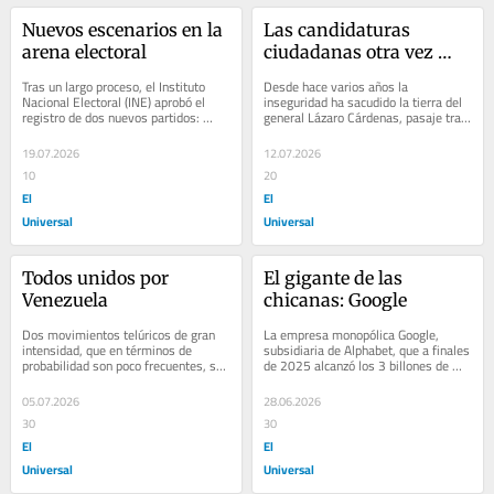
Nuevos escenarios en la 
Las candidaturas 
arena electoral
ciudadanas otra vez 
llegan a la SCJN
Tras un largo proceso, el Instituto 
Desde hace varios años la 
Nacional Electoral (INE) aprobó el 
inseguridad ha sacudido la tierra del 
registro de dos nuevos partidos: 
general Lázaro Cárdenas, pasaje tras 
Somos México y Construyendo 
pasaje, incluida aquella orden en el 
Sociedades de...
sexenio...
19.07.2026
12.07.2026
10
20
El
El
Universal
Universal
Todos unidos por 
El gigante de las 
Venezuela
chicanas: Google
Dos movimientos telúricos de gran 
La empresa monopólica Google, 
intensidad, que en términos de 
subsidiaria de Alphabet, que a finales 
probabilidad son poco frecuentes, son 
de 2025 alcanzó los 3 billones de 
el origen del infortunio que hoy vive...
dólares en valor de mercado, sin 
duda un...
05.07.2026
28.06.2026
30
30
El
El
Universal
Universal