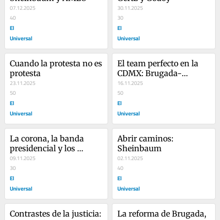
07.12.2025
30.11.2025
40
30
El
El
Universal
Universal
Cuando la protesta no es 
El team perfecto en la 
protesta
CDMX: Brugada-
23.11.2025
Alcalde-Vázquez-
16.11.2025
50
Iruegas-Greaves
50
El
El
Universal
Universal
La corona, la banda 
Abrir caminos: 
presidencial y los 
Sheinbaum
impresentables
09.11.2025
02.11.2025
30
40
El
El
Universal
Universal
Contrastes de la justicia: 
La reforma de Brugada, 