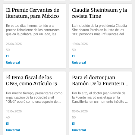
El Premio Cervantes de 
Claudia Sheinbaum y la 
literatura, para México
revista Time
En estos días hemos tenido una 
La inclusión de la presidenta Claudia 
prueba fehaciente de los contrastes 
Sheinbaum Pardo en la lista de las 
que da la palabra: por un lado, las 
100 personas más influyentes del 
tristes declaratorias de guerra y las...
mundo, presentada recientemente 
por la...
26.04.2026
19.04.2026
50
50
El
El
Universal
Universal
El tema fiscal de las 
Para el doctor Juan 
ONG, como Artículo 19
Ramón De la Fuente: no 
es un adiós, sino un 
Por mucho tiempo, presentarse como 
Por lo alto, el doctor Juan Ramón de 
hasta pronto
organización de la sociedad civil 
la Fuente marcó una etapa en la 
“ONG” operó como una especie de 
Cancillería, en un momento inédito en 
título automático de legitimidad 
la historia de la diplomacia mexicana 
para...
y...
12.04.2026
05.04.2026
40
50
El
El
Universal
Universal