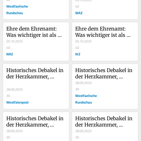
Westfaelische
40
Rundschau
WAZ
Ehre dem Ehrenamt: 
Ehre dem Ehrenamt: 
Was wichtiger ist als 
Was wichtiger ist als 
Steuerfreibeträge
05.10.2025
Steuerfreibeträge
05.10.2025
40
40
NRZ
IKZ
Historisches Debakel in 
Historisches Debakel in 
der Herzkammer, 
der Herzkammer, 
Hoffnung woanders
Hoffnung woanders
28.09.2025
30
28.09.2025
Westfaelische
30
Westfalenpost
Rundschau
Historisches Debakel in 
Historisches Debakel in 
der Herzkammer, 
der Herzkammer, 
Hoffnung woanders
28.09.2025
Hoffnung woanders
28.09.2025
30
30