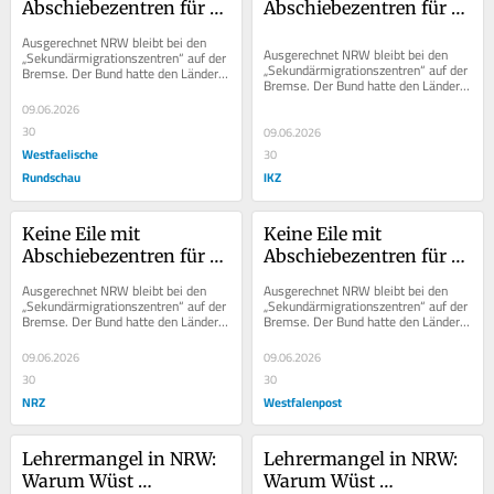
Abschiebezentren für 
Abschiebezentren für 
Dublin-Flüchtlinge: 
Dublin-Flüchtlinge: 
Ausgerechnet NRW bleibt bei den 
Falsches Signal aus 
Falsches Signal aus 
Ausgerechnet NRW bleibt bei den 
„Sekundärmigrationszentren“ auf der 
„Sekundärmigrationszentren“ auf der 
Bremse. Der Bund hatte den Ländern 
NRW
NRW
Bremse. Der Bund hatte den Ländern 
in nationaler Verschärfung der...
in nationaler Verschärfung der...
09.06.2026
30
09.06.2026
Westfaelische
30
Rundschau
IKZ
Keine Eile mit 
Keine Eile mit 
Abschiebezentren für 
Abschiebezentren für 
Dublin-Flüchtlinge: 
Dublin-Flüchtlinge: 
Ausgerechnet NRW bleibt bei den 
Ausgerechnet NRW bleibt bei den 
Falsches Signal aus 
Falsches Signal aus 
„Sekundärmigrationszentren“ auf der 
„Sekundärmigrationszentren“ auf der 
Bremse. Der Bund hatte den Ländern 
Bremse. Der Bund hatte den Ländern 
NRW
NRW
in nationaler Verschärfung der...
in nationaler Verschärfung der...
09.06.2026
09.06.2026
30
30
NRZ
Westfalenpost
Lehrermangel in NRW: 
Lehrermangel in NRW: 
Warum Wüst 
Warum Wüst 