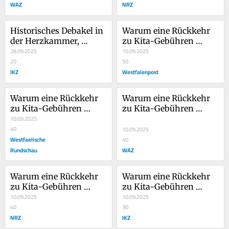
WAZ
NRZ
Historisches Debakel in 
Warum eine Rückkehr 
der Herzkammer, 
zu Kita-Gebühren 
Hoffnung woanders
28.09.2025
Eltern in NRW verhöhnt
10.09.2025
20
50
IKZ
Westfalenpost
Warum eine Rückkehr 
Warum eine Rückkehr 
zu Kita-Gebühren 
zu Kita-Gebühren 
Eltern in NRW verhöhnt
10.09.2025
Eltern in NRW verhöhnt
40
10.09.2025
Westfaelische
40
Rundschau
WAZ
Warum eine Rückkehr 
Warum eine Rückkehr 
zu Kita-Gebühren 
zu Kita-Gebühren 
Eltern in NRW verhöhnt
10.09.2025
Eltern in NRW verhöhnt
10.09.2025
40
30
NRZ
IKZ