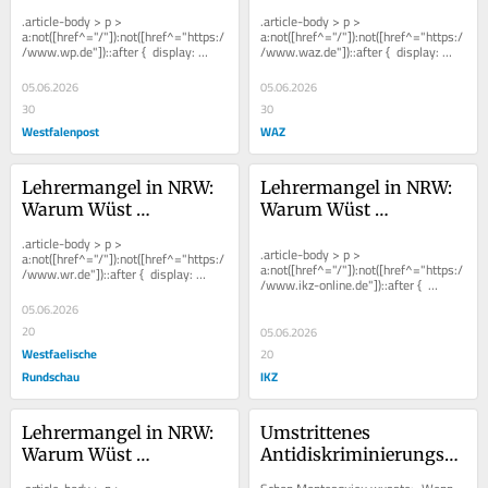
Großsprecherei gar 
Großsprecherei gar 
.article-body > p > 
.article-body > p > 
nicht nötig hätte
nicht nötig hätte
a:not([href^="/"]):not([href^="https:/
a:not([href^="/"]):not([href^="https:/
/www.wp.de"])::after {  display: 
/www.waz.de"])::after {  display: 
inline-block;  width: 0.8em;  height:...
inline-block;  width: 0.8em;  height:...
05.06.2026
05.06.2026
30
30
Westfalenpost
WAZ
Lehrermangel in NRW: 
Lehrermangel in NRW: 
Warum Wüst 
Warum Wüst 
Großsprecherei gar 
Großsprecherei gar 
.article-body > p > 
nicht nötig hätte
nicht nötig hätte
.article-body > p > 
a:not([href^="/"]):not([href^="https:/
a:not([href^="/"]):not([href^="https:/
/www.wr.de"])::after {  display: 
/www.ikz-online.de"])::after {  
inline-block;  width: 0.8em;  height:...
display: inline-block;  width: 0.8em;  
05.06.2026
...
20
05.06.2026
Westfaelische
20
Rundschau
IKZ
Lehrermangel in NRW: 
Umstrittenes 
Warum Wüst 
Antidiskriminierungsgeset
Großsprecherei gar 
 Mehr Mut zur 