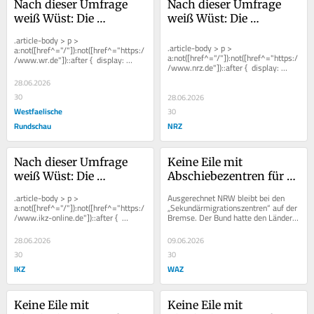
Nach dieser Umfrage 
Nach dieser Umfrage 
weiß Wüst: Die 
weiß Wüst: Die 
Wiederwahl in NRW 
Wiederwahl in NRW 
.article-body > p > 
wird kein Selbstläufer
wird kein Selbstläufer
.article-body > p > 
a:not([href^="/"]):not([href^="https:/
a:not([href^="/"]):not([href^="https:/
/www.wr.de"])::after {  display: 
/www.nrz.de"])::after {  display: 
inline-block;  width: 0.8em;  height:...
inline-block;  width: 0.8em;  height:...
28.06.2026
30
28.06.2026
Westfaelische
30
Rundschau
NRZ
Nach dieser Umfrage 
Keine Eile mit 
weiß Wüst: Die 
Abschiebezentren für 
Wiederwahl in NRW 
Dublin-Flüchtlinge: 
.article-body > p > 
Ausgerechnet NRW bleibt bei den 
wird kein Selbstläufer
Falsches Signal aus 
a:not([href^="/"]):not([href^="https:/
„Sekundärmigrationszentren“ auf der 
/www.ikz-online.de"])::after {  
Bremse. Der Bund hatte den Ländern 
NRW
display: inline-block;  width: 0.8em;  
in nationaler Verschärfung der...
...
28.06.2026
09.06.2026
30
30
IKZ
WAZ
Keine Eile mit 
Keine Eile mit 