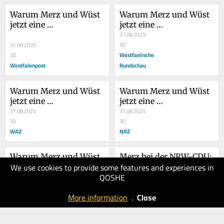
Warum Merz und Wüst 
Warum Merz und Wüst 
jetzt eine 
jetzt eine 
Schicksalsgemeinschaft 
Schicksalsgemeinschaft 
31.08.2025
bilden
bilden
30
31.08.2025
Westfaelische
30
Westfalenpost
Rundschau
Warum Merz und Wüst 
Warum Merz und Wüst 
jetzt eine 
jetzt eine 
Schicksalsgemeinschaft 
31.08.2025
Schicksalsgemeinschaft 
31.08.2025
bilden
30
bilden
30
WAZ
NRZ
Warum Merz und Wüst 
Merz bei der NRW-CDU: 
We use cookies to provide some features and experiences in
jetzt eine 
Kanzler wählt den 
QOSHE
Schicksalsgemeinschaft 
31.08.2025
Kammerton
30.08.2025
bilden
30
30
More information
.
Close
IKZ
TLZ