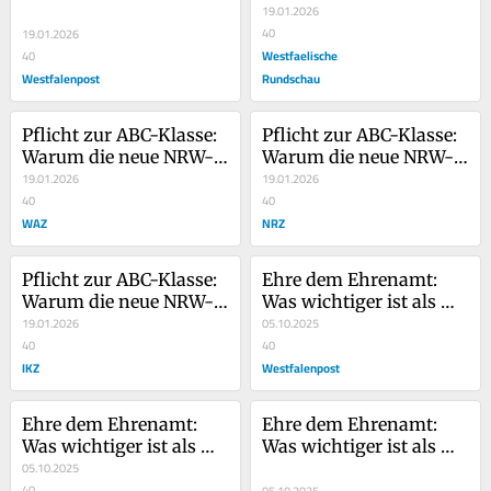
Sprachförderung 
Sprachförderung 
19.01.2026
richtig ist
richtig ist
40
19.01.2026
Westfaelische
40
Westfalenpost
Rundschau
Pflicht zur ABC-Klasse: 
Pflicht zur ABC-Klasse: 
Warum die neue NRW-
Warum die neue NRW-
Sprachförderung 
19.01.2026
Sprachförderung 
19.01.2026
richtig ist
40
richtig ist
40
WAZ
NRZ
Pflicht zur ABC-Klasse: 
Ehre dem Ehrenamt: 
Warum die neue NRW-
Was wichtiger ist als 
Sprachförderung 
19.01.2026
Steuerfreibeträge
05.10.2025
richtig ist
40
40
IKZ
Westfalenpost
Ehre dem Ehrenamt: 
Ehre dem Ehrenamt: 
Was wichtiger ist als 
Was wichtiger ist als 
Steuerfreibeträge
05.10.2025
Steuerfreibeträge
40
05.10.2025