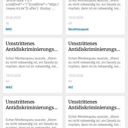
.article-body > p > 
Schon Montesquieu wusste: „Wenn 
nicht nötig hätte
(Schutz-)Lücke
a:not([href^="/"]):not([href^="https:/
es nicht notwendig ist, ein Gesetz zu 
/www.nrz.de"])::after {  display: 
machen, dann ist es notwendig, kein 
inline-block;  width: 0.8em;  height:...
Gesetz zu machen.“ Die schwarz-
grüne...
05.06.2026
19.03.2026
30
40
NRZ
Westfalenpost
Umstrittenes 
Umstrittenes 
Antidiskriminierungsgesetz:
Antidiskriminierungsgeset
 Mehr Mut zur 
 Mehr Mut zur 
Schon Montesquieu wusste: „Wenn 
Schon Montesquieu wusste: „Wenn 
(Schutz-)Lücke
(Schutz-)Lücke
es nicht notwendig ist, ein Gesetz zu 
es nicht notwendig ist, ein Gesetz zu 
machen, dann ist es notwendig, kein 
machen, dann ist es notwendig, kein 
Gesetz zu machen.“ Die schwarz-
Gesetz zu machen.“ Die schwarz-
grüne...
grüne...
19.03.2026
19.03.2026
50
50
WAZ
IKZ
Umstrittenes 
Umstrittenes 
Antidiskriminierungsgesetz:
Antidiskriminierungsgeset
 Mehr Mut zur 
 Mehr Mut zur 
Schon Montesquieu wusste: „Wenn 
(Schutz-)Lücke
(Schutz-)Lücke
Schon Montesquieu wusste: „Wenn 
es nicht notwendig ist, ein Gesetz zu 
es nicht notwendig ist, ein Gesetz zu 
machen, dann ist es notwendig, kein 
machen, dann ist es notwendig, kein 