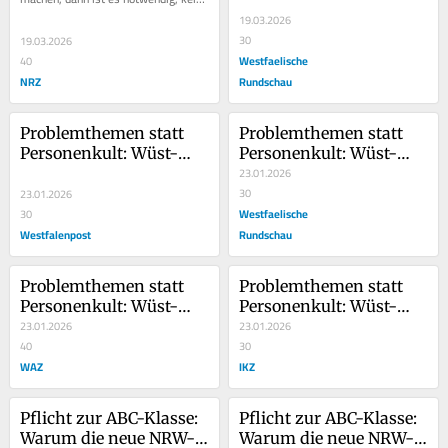
Gesetz zu machen.“ Die schwarz-
Gesetz zu machen.“ Die schwarz-
grüne...
19.03.2026
grüne...
30
19.03.2026
Westfaelische
40
NRZ
Rundschau
Problemthemen statt 
Problemthemen statt 
Personenkult: Wüst-
Personenkult: Wüst-
Herausforderer Ott hat 
Herausforderer Ott hat 
23.01.2026
nur eine Chance
nur eine Chance
30
23.01.2026
Westfaelische
30
Westfalenpost
Rundschau
Problemthemen statt 
Problemthemen statt 
Personenkult: Wüst-
Personenkult: Wüst-
Herausforderer Ott hat 
23.01.2026
Herausforderer Ott hat 
23.01.2026
nur eine Chance
40
nur eine Chance
30
WAZ
IKZ
Pflicht zur ABC-Klasse: 
Pflicht zur ABC-Klasse: 
Warum die neue NRW-
Warum die neue NRW-