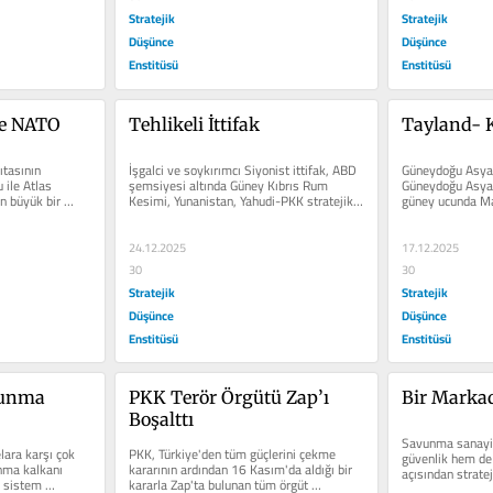
Stratejik
Stratejik
Düşünce
Düşünce
Enstitüsü
Enstitüsü
ve NATO
Tehlikeli İttifak
Tayland- 
tasının 
İşgalci ve soykırımcı Siyonist ittifak, ABD 
Güneydoğu Asya'
ile Atlas 
şemsiyesi altında Güney Kıbrıs Rum 
Güneydoğu Asya 
 büyük bir 
Kesimi, Yunanistan, Yahudi-PKK stratejik 
güney ucunda Ma
y...
işbirliği 2010'dan...
Sumatra arasında
24.12.2025
17.12.2025
30
30
Stratejik
Stratejik
Düşünce
Düşünce
Enstitüsü
Enstitüsü
unma 
PKK Terör Örgütü Zap’ı 
Bir Markad
Boşalttı
Savunma sanayi 
ara karşı çok 
PKK, Türkiye'den tüm güçlerini çekme 
güvenlik hem de
ma kalkanı 
kararının ardından 16 Kasım'da aldığı bir 
açısından stratej
 sistem 
kararla Zap'ta bulunan tüm örgüt 
Savunma sanayi 