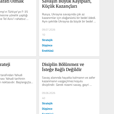
Aparatı Olmak
Savaşın Büyük Kayıpları, 
Küçük Kazançları
mp'ın Türkiye'ye F-35 
Rusya, Ukrayna savaşında çok az 
mesine yönelik yaptığı 
kazanımlar için olağanüstü bir bedel ödedi. 
e Tel Aviv'i rahatsız 
Aynı şekilde Ukrayna da büyük bir bedel 
ödedi. Şubat...
09.07.2026
10
Stratejik
Düşünce
Enstitüsü
rateji
Disiplin Bölünmez ve 
İsteğe Bağlı Değildir
tarafından Yahudi 
Savaş alanında hayatta kalmanın ve zafer 
ası Yahudi tarihinin 
kazanmanın vazgeçilmez koşulu 
 noktasıdır. Başlangıçta 
disiplindir. Gerek nizami savaş, gayri 
di...
nizami savaş, asimetrik savaş,...
09.06.2026
40
Stratejik
Düşünce
Enstitüsü