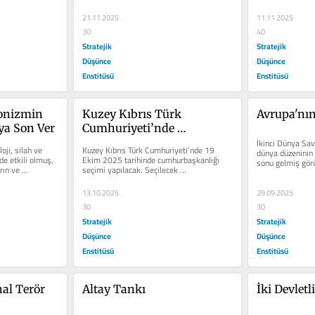
mensuplarını da bu...
21.11.2025
11.11.2025
30
40
Stratejik
Stratejik
Düşünce
Düşünce
Enstitüsü
Enstitüsü
onizmin 
Kuzey Kıbrıs Türk 
Avrupa'nın
ya Son Ver
Cumhuriyeti’nde 
Cumhurbaşkanlığı 
İkinci Dünya Sav
ji, silah ve 
Kuzey Kıbrıs Türk Cumhuriyeti’nde 19 
dünya düzeninin 
Seçimi(19 Ekim 2025)
 etkili olmuş, 
Ekim 2025 tarihinde cumhurbaşkanlığı 
sonu gelmiş gör
ın ve 
seçimi yapılacak. Seçilecek 
gerçeği geç...
Cumhurbaşkanı KKTC'yi 5 yıl...
13.10.2025
29.09.2025
30
30
Stratejik
Stratejik
Düşünce
Düşünce
Enstitüsü
Enstitüsü
al Terör 
Altay Tankı
İki Devlet