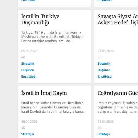
İsrail'in Türkiye 
Savaşta Siyasi A
Düşmanlığı
Askeri Hedef İliş
Türkiye, 1949 yılında İsrail'i tanıyan ilk 
Müslüman ülke oldu. Bu yıllarda Türkiye, 
Batıda ortaklar ararken İsrail de 
Müslüman...
05.06.2026
21.05.2026
40
30
Stratejik
Stratejik
Düşünce
Düşünce
Enstitüsü
Enstitüsü
İsrail'in İmaj Kaybı
Coğrafyanın Gü
İsrail her ne kadar Hamas ve Hizbullah'a 
İran’ın caydırıcılığı sahip 
karşı sınırlı başarılar kazanmış olsa da 
coğrafyasıdır. Geniş ve dağ
İsrail Devleti derin bir imaj kriziyle karşı...
sahip olan İran, düşmanın 
29.04.2026
21.04.2026
40
40
Stratejik
Stratejik