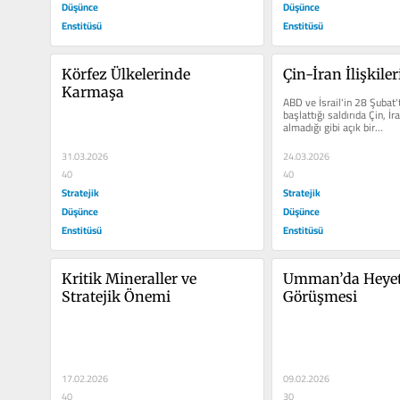
Düşünce
Düşünce
Enstitüsü
Enstitüsü
Körfez Ülkelerinde 
Çin-İran İlişkiler
Karmaşa
ABD ve İsrail'in 28 Şubat't
başlattığı saldırıda Çin, İr
almadığı gibi açık bir...
31.03.2026
24.03.2026
40
40
Stratejik
Stratejik
Düşünce
Düşünce
Enstitüsü
Enstitüsü
Kritik Mineraller ve 
Umman’da Heyetl
Stratejik Önemi
Görüşmesi
17.02.2026
09.02.2026
40
30