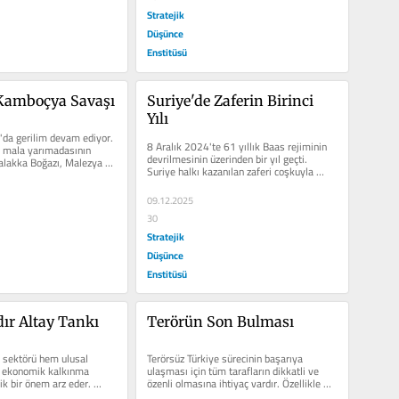
Stratejik
Düşünce
Enstitüsü
Kamboçya Savaşı
Suriye'de Zaferin Birinci 
Yılı
da gerilim devam ediyor. 
8 Aralık 2024'te 61 yıllık Baas rejiminin 
mala yarımadasının 
devrilmesinin üzerinden bir yıl geçti. 
lakka Boğazı, Malezya ve 
Suriye halkı kazanılan zaferi coşkuyla 
...
kutladı. Baskıcı...
09.12.2025
30
Stratejik
Düşünce
Enstitüsü
ır Altay Tankı
Terörün Son Bulması
sektörü hem ulusal 
Terörsüz Türkiye sürecinin başarıya 
 ekonomik kalkınma 
ulaşması için tüm tarafların dikkatli ve 
ik bir önem arz eder. 
özenli olmasına ihtiyaç vardır. Özellikle 
alanında üretim...
sorumluluk...