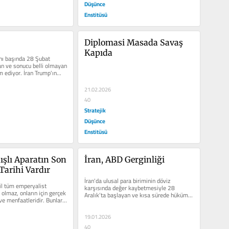
Düşünce
Enstitüsü
Diplomasi Masada Savaş 
Kapıda
anı başında 28 Şubat 
n ve sonucu belli olmayan 
 ediyor. İran Trump'ın...
21.02.2026
40
Stratejik
Düşünce
Enstitüsü
ışlı Aparatın Son 
İran, ABD Gerginliği
arihi Vardır
İran'da ulusal para biriminin döviz 
l tüm emperyalist 
karşısında değer kaybetmesiyle 28 
olmaz, onların için gerçek 
Aralık’ta başlayan ve kısa sürede hükümet 
ve menfaatleridir. Bunlar 
karşıtı protestolara...
19.01.2026
40