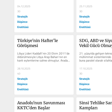
elektronik karıştırma ve...
04.12.2025
25.11.2025
30
30
Stratejik
Stratejik
Düşünce
Düşünce
Enstitüsü
Enstitüsü
Türkiye'nin Hafter’le 
SDG, ABD ve Siy
Görüşmesi
Vekil Gücü Olma
Libya Lideri Kaddafi’nin 20 Ekim 2011'de 
21. yüzyılda gelişen teknolo
öldürülmesiyle Libya Arap Baharı'nın en 
mühimmat sistemlerinde de
kanlı eylemlerine sahne olmuştur. Aradan 
buna paralel olarak silahlar
geçen 14 yılda...
mühimmatların öldürücü...
28.10.2025
17.10.2025
40
30
Stratejik
Stratejik
Düşünce
Düşünce
Enstitüsü
Enstitüsü
Anadolu'nun Savunması 
Sinsi Tehlike San
KKTC'den Başlar
Kampları