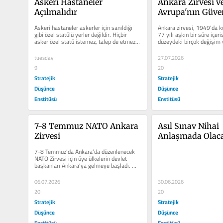
Askeri Hastaneler 
Ankara Zirvesi ve
Açılmalıdır
Avrupa'nın Güve
Askeri hastaneler askerler için sanıldığı 
Ankara zirvesi, 1949'da k
gibi özel statülü yerler değildir. Hiçbir 
77 yılı aşkın bir süre içeri
asker özel statü istemez, talep de etmez. 
düzeydeki birçok değişim v
Türk...
tuesday
27.07.2026
9
20
Stratejik
Stratejik
Düşünce
Düşünce
Enstitüsü
Enstitüsü
7-8 Temmuz NATO Ankara 
Asıl Sınav Nihai 
Zirvesi
Anlaşmada Olac
7-8 Temmuz'da Ankara’da düzenlenecek 
NATO Zirvesi için üye ülkelerin devlet 
başkanları Ankara’ya gelmeye başladı. 
Bugün...
06.07.2026
30.06.2026
20
20
Stratejik
Stratejik
Düşünce
Düşünce
Enstitüsü
Enstitüsü