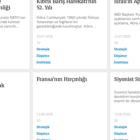
 
Kıbrıs Barış Harekatı'nın 
İsrail'in 
nliği
52. Yılı
ABD Başkanı Tru
urulan NATO'nun 
Kıbrıs Cumhuriyeti 1960 yılında Türkiye, 
uçaklarının veril
sinde küresel 
Yunanistan ve İngiltere’nin 
açıklama, Atina v
e sarsıntı...
garantörlüğünde kurulmuştur. Kıbrıs 
etti....
Cumhuriyeti'nin...
20.07.2026
14.07.2026
10
20
Stratejik
Stratejik
Düşünce
Düşünce
Enstitüsü
Enstitüsü
Fransa'nın Hırçınlığı
Siyonist St
ak
Siyonist hareket 
devletinin kurulm
önemli bir dönüm
600 bin olan Yahu
22.06.2026
15.06.2026
20
30
Stratejik
Stratejik
Düşünce
Düşünce
Enstitüsü
Enstitüsü