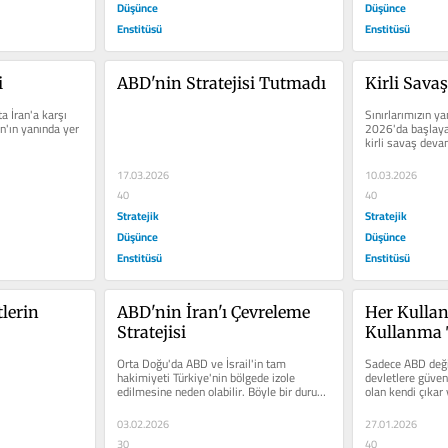
Düşünce
Düşünce
Enstitüsü
Enstitüsü
i
ABD'nin Stratejisi Tutmadı
Kirli Savaş
a İran'a karşı 
Sınırlarımızın y
an'ın yanında yer 
2026'da başlaya
kirli savaş devam
17.03.2026
10.03.2026
40
40
Stratejik
Stratejik
Düşünce
Düşünce
Enstitüsü
Enstitüsü
erin 
ABD'nin İran'ı Çevreleme 
Her Kullan
Stratejisi
Kullanma T
Orta Doğu'da ABD ve İsrail'in tam 
Sadece ABD deği
hakimiyeti Türkiye'nin bölgede izole 
devletlere güven 
edilmesine neden olabilir. Böyle bir durum, 
olan kendi çıkar 
Türkiye'nin bölgedeki...
kullanacakları...
03.02.2026
27.01.2026
30
40