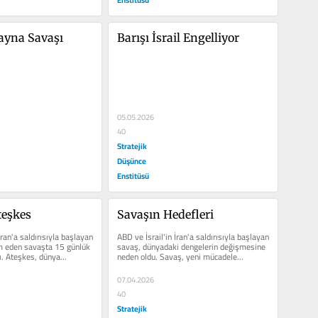
ayna Savaşı
Barışı İsrail Engelliyor
05.05.2026
40
Stratejik
Düşünce
Enstitüsü
teşkes
Savaşın Hedefleri
İran'a saldırısıyla başlayan 
ABD ve İsrail'in İran'a saldırısıyla başlayan 
 eden savaşta 15 günlük 
savaş, dünyadaki dengelerin değişmesine 
. Ateşkes, dünya...
neden oldu. Savaş, yeni mücadele...
07.04.2026
40
Stratejik