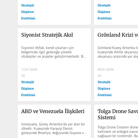
Stratejik
Stratejik
Düşünce
Düşünce
Enstitüsü
Enstitüsü
Siyonist Stratejik Akıl
Grönland Krizi 
Siyonist ittifak, kendi çıkarları için 
Grönland Kuzey Amerika kı
bölgemizle ilgili geleceğe yönelik 
kuzeyinde Arktik okyanusu 
stratejiler ve projeler geliştirmektedir. Bu 
okyanusu arasında yer alan
proje ve stratejilerini...
adadır. Coğrafi olarak kuze
12.01.2026
09.01.2026
40
40
Stratejik
Stratejik
Düşünce
Düşünce
Enstitüsü
Enstitüsü
ABD ve Venezuela İlişkileri
Tolga Drone Sav
Sistemi
Venezuela, Güney Amerika’da yer alan bir 
Tolga Drone Sistemi dronel
ülkedir. Kuzeyinde Karayip Denizi, 
katmanlı ve entegre savun
güneyinde Brezilya; doğusunda Guyana ve 
sağlayan bir sistemdir. Bu
batısında Kolombiya...