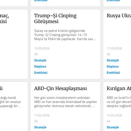
maç, 
Trump–Şi Cinping 
Rusya Ukr
kisi
Görüşmesi
Savaş ve petrol krizinin gölgesinde 
Trump–Şi Cinping görüşmesi 14-15 
Mayıs’ta Pekin’de yapılacak. İran’da savaş 
çıkmaza girdi....
15.05.2026
11.05.2026
30
30
Stratejik
Stratejik
Düşünce
Düşünce
Enstitüsü
Enstitüsü
cü
ABD-Çin Hesaplaşması
Kırılgan A
olduğu kendi 
Her gün süren müzakerelerin ardından 
ABD ve İsrail'in 
lık bir araziye 
ABD ve İran arasında İslamabad'da yapılan 
ve 40 gün devam
yapacağı bir...
görüşmeler olumsuz olarak neticelendi, 
ateşkes sağlandı
ancak masa...
17.04.2026
14.04.2026
50
40
Stratejik
Stratejik