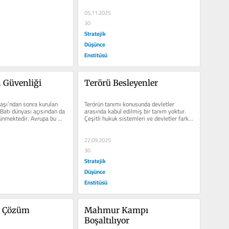
05.11.2025
30
Stratejik
Düşünce
Enstitüsü
 Güvenliği
Terörü Besleyenler
aşı’ndan sonra kurulan 
Terörün tanımı konusunda devletler 
Batı dünyası açısından da 
arasında kabul edilmiş bir tanım yoktur. 
ünmektedir. Avrupa bu 
Çeşitli hukuk sistemleri ve devletler farklı 
terörizm...
22.09.2025
30
Stratejik
Düşünce
Enstitüsü
li Çözüm
Mahmur Kampı 
Boşaltılıyor