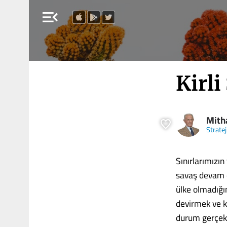
menu_open
Kirli
Mitha
Strate
Sınırlarımızı
savaş devam ed
ülke olmadığın
devirmek ve ke
durum gerçekle