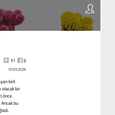
51
0
10.03.2026
yan kirli
 olacak bir
an önce
. Ancak bu
ladı.