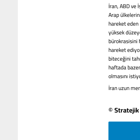
İran, ABD ve 
Arap ülkelerin
hareket eden İ
yüksek düzeyd
bürokrasisini 
hareket ediyo
biteceğini tah
haftada bazen 
olmasını istiy
İran uzun menzil
© Strateji