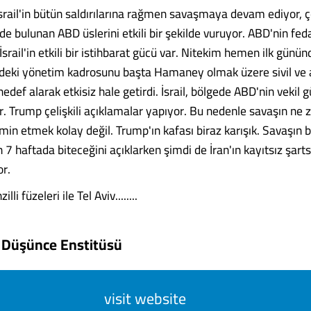
İsrail'in bütün saldırılarına rağmen savaşmaya devam ediyor, 
de bulunan ABD üslerini etkili bir şekilde vuruyor. ABD'nin feda
srail'in etkili bir istihbarat gücü var. Nitekim hemen ilk günün
eki yönetim kadrosunu başta Hamaney olmak üzere sivil ve 
hedef alarak etkisiz hale getirdi. İsrail, bölgede ABD'nin vekil 
r. Trump çelişkili açıklamalar yapıyor. Bu nedenle savaşın ne
min etmek kolay değil. Trump'ın kafası biraz karışık. Savaşın 
7 haftada biteceğini açıklarken şimdi de İran'ın kayıtsız şarts
or.
li füzeleri ile Tel Aviv........
k Düşünce Enstitüsü
visit website