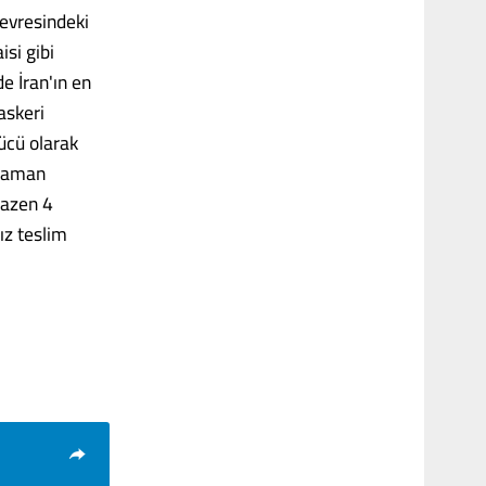
çevresindeki
isi gibi
de İran'ın en
askeri
gücü olarak
 zaman
bazen 4
ız teslim