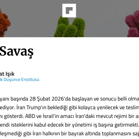
 Savaş
t Işık
jik Düşünce Enstitüsü
n yanı başında 28 Şubat 2026'da başlayan ve sonucu belli olma
iyor. İran Trump'ın beklediği gibi kolayca yenilecek ve teslim
ı gösterdi. ABD ve İsrail'in amacı İran'daki mevcut rejimi bir 
ndi isteklerini kabul edecek bir yönetimi iş başına getirmekti
şmediği gibi İran halkının bir bayrak altında toplanmasını sağ