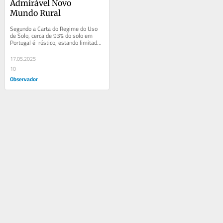
Admirável Novo 
Mundo Rural 
Segundo a Carta do Regime do Uso 
de Solo, cerca de 93% do solo em 
Portugal é  rústico, estando limitado 
na sua edificabilidade, assim como 
na...
17.05.2025
10
Observador