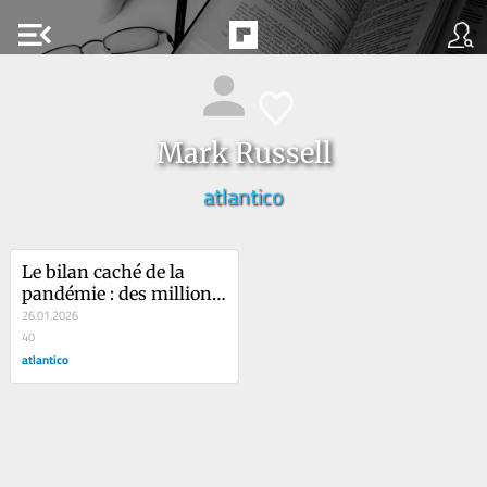
menu_open
Mark Russell
atlantico
Le bilan caché de la 
pandémie : des millions 
de maladies chroniques 
26.01.2026
non diagnostiquées
40
atlantico