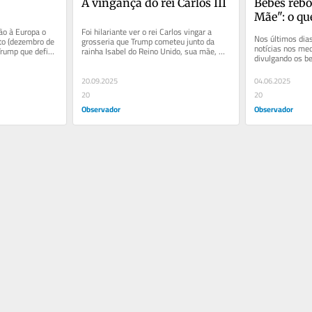
A vingança do rei Carlos III
Bebés rebo
Mãe": o q
ão à Europa o 
Foi hilariante ver o rei Carlos vingar a 
Nos últimos dias
o (dezembro de 
grosseria que Trump cometeu junto da 
notícias nos med
rump que define 
rainha Isabel do Reino Unido, sua mãe, 
divulgando os be
quando esta o recebeu em 2018....
silicone que, pel
20.09.2025
04.06.2025
20
20
Observador
Observador