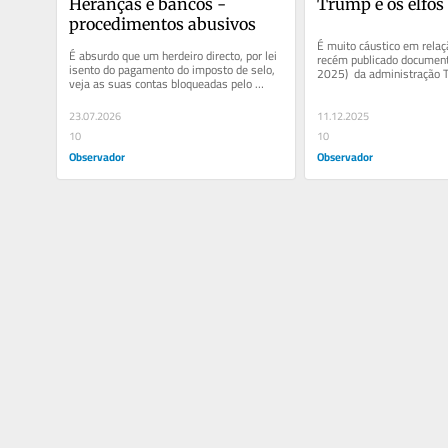
Heranças e bancos - 
Trump e os elfos 
procedimentos abusivos
É muito cáustico em relaç
É absurdo que um herdeiro directo, por lei 
recém publicado document
isento do pagamento do imposto de selo, 
2025)  da administração T
veja as suas contas bloqueadas pelo 
a estratégia de...
banco até as finanças...
23.07.2026
11.12.2025
10
10
Observador
Observador