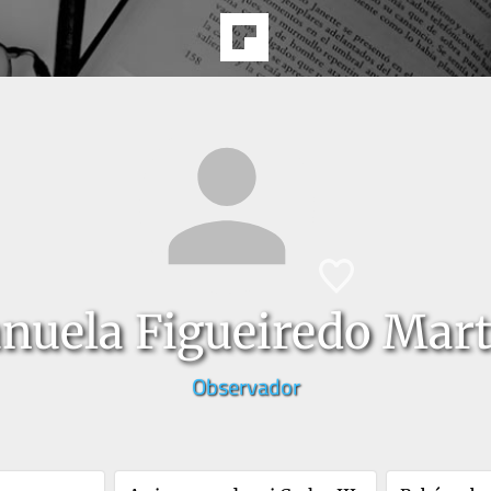
nuela Figueiredo Mart
Observador