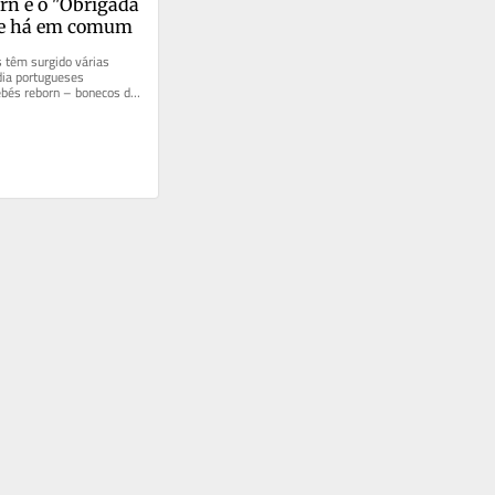
rn e o "Obrigada 
ue há em comum
 têm surgido várias 
ia portugueses 
bés reborn – bonecos de 
a habilidade...