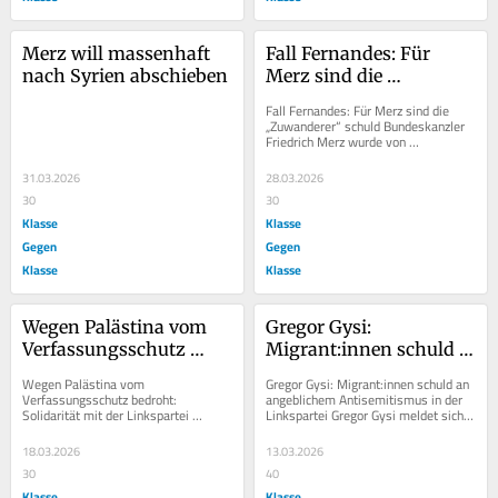
Merz will massenhaft 
Fall Fernandes: Für 
nach Syrien abschieben
Merz sind die 
„Zuwanderer“ schuld
Fall Fernandes: Für Merz sind die 
„Zuwanderer“ schuld Bundeskanzler 
Friedrich Merz wurde von 
Abgeordneten zu einer 
Stellungnahme zu Gewalt an...
31.03.2026
28.03.2026
30
30
Klasse
Klasse
Gegen
Gegen
Klasse
Klasse
Wegen Palästina vom 
Gregor Gysi: 
Verfassungsschutz 
Migrant:innen schuld 
bedroht: Solidarität mit 
an angeblichem 
Wegen Palästina vom 
Gregor Gysi: Migrant:innen schuld an 
der Linkspartei 
Antisemitismus in der 
Verfassungsschutz bedroht: 
angeblichem Antisemitismus in der 
Solidarität mit der Linkspartei 
Linkspartei Gregor Gysi meldet sich 
Niedersachsen!
Linkspartei
Niedersachsen! Nach dem Beschluss 
zu Wort über den angeblich 
über die Ablehnung des Zionismus...
gestiegenen...
18.03.2026
13.03.2026
30
40
Klasse
Klasse