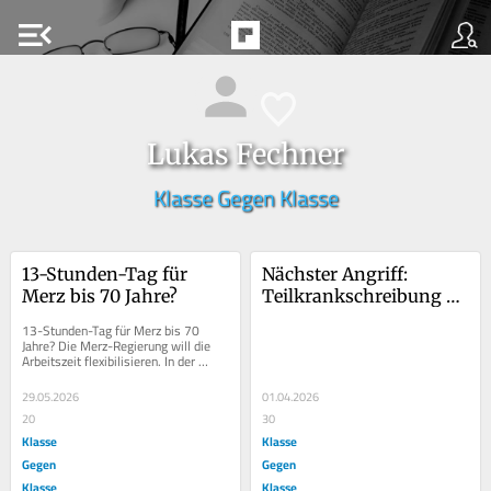
menu_open
Lukas Fechner
Klasse Gegen Klasse
13-Stunden-Tag für 
Nächster Angriff: 
Merz bis 70 Jahre?
Teilkrankschreibung 
soll kommen
13-Stunden-Tag für Merz bis 70 
Jahre? Die Merz-Regierung will die 
Arbeitszeit flexibilisieren. In der 
Spitze könnten bis zu 73,5-Stunden 
pro Woche...
29.05.2026
01.04.2026
20
30
Klasse
Klasse
Gegen
Gegen
Klasse
Klasse