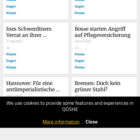
Gegen
Gegen
Klasse
Klasse
Ines Schwerdtners 
Bosse starten Angriff 
Verrat an ihrer 
auf Pflegeversicherung
Neuköllner-Basis
21.08.2025
28.07.2025
20
20
Klasse
Klasse
Gegen
Gegen
Klasse
Klasse
Hannover: Für eine 
Bremen: Doch kein 
antiimperialistische 
grüner Stahl?
und revolutionäre 
20.07.2025
08.07.2025
We use cookies to provide some features and experiences in
Palästinademo gegen 
20
40
QOSHE
Genozid!
Klasse
Klasse
Gegen
Gegen
More information
.
Close
Klasse
Klasse