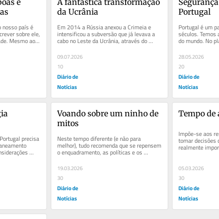
oas e 
A fantástica transformação 
Segurança 
oas
da Ucrânia
Portugal
o nosso país é 
Em 2014 a Rússia anexou a Crimeia e 
Portugal é um pa
rever sobre ele, 
intensificou a subversão que já levava a 
séculos. Temos a
dade. Mesmo ao 
cabo no Leste da Ucrânia, através do 
do mundo. No pla
fomento de milícias de russos...
perdemos a noss
09.07.2026
28.05.2026
10
20
Diário de
Diário de
Notícias
Notícias
ia 
Voando sobre um ninho de 
Tempo de 
mitos
Impõe-se aos re
ortugal precisa 
Neste tempo diferente (e não para 
tomar decisões d
laneamento 
melhor), tudo recomenda que se repensem 
realmente import
nsiderações 
o enquadramento, as políticas e os 
para afirmar Por
o...
instrumentos da Defesa Nacional. A...
19.03.2026
05.03.2026
30
30
Diário de
Diário de
Notícias
Notícias