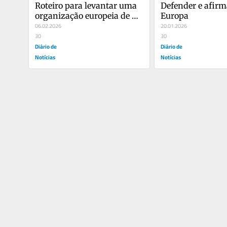
Roteiro para levantar uma 
Defender e afirma
organização europeia de 
Europa
Defesa
06.02.2026
20.01.2026
30
30
Diário de
Diário de
Notícias
Notícias