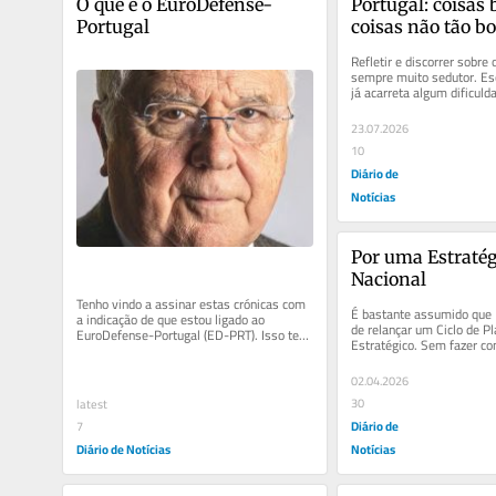
O que é o EuroDefense-
Portugal: coisas b
Portugal
coisas não tão b
Refletir e discorrer sobre 
sempre muito sedutor. Esc
já acarreta algum dificul
fim de quase nove...
23.07.2026
10
Diário de
Notícias
Por uma Estratég
Nacional
Tenho vindo a assinar estas crónicas com 
É bastante assumido que P
a indicação de que estou ligado ao 
de relançar um Ciclo de P
EuroDefense-Portugal (ED-PRT). Isso tem 
Estratégico. Sem fazer co
levado muitas pessoas a...
sobre a genuinidade do cicl
02.04.2026
30
latest
Diário de
7
Diário de Notícias
Notícias