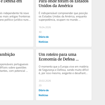
e Defesa em 
Para onde foram os Estados 
Unidos da América
ís independente há nove 
É indispensável compreender que posição 
s mais antigas fronteiras 
os Estados Unidos da América, enquanto 
no político-jurídico nunca 
superpotência, ocupam no mundo 
a...
contemporâneo e quais são as...
16.04.2026
30
Diário de
Notícias
ambição
Um roteiro para uma 
Economia de Defesa 
sponsáveis portugueses 
Europeia
O momento que a Europa vive em matéria 
ifíceis sobre questões 
de Segurança e Defesa, sendo muito difícil 
antes, com potencial 
é, por isso mesmo, exigente e desafiante. 
tugal como um...
A Europa tem de...
20.02.2026
20
Diário de
Notícias