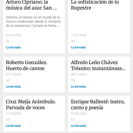
Arturo Cipriano: la 
La sofisticación de lo 
música del azar San 
Rupestre
Luis Potosí, 1948
Destino, le llaman en el mundo de la 
música tradicional; desde el misterio 
de la constancia, Cipriano le llama 
azar. Compositor, flautista,...
01.03.2026
17.01.2026
30
30
La Jornada
La Jornada
Roberto González. 
Alfredo León Chávez 
Huerto de cantos
Teixeiro: instantáneas 
01.12.2025
de un cantor proletario
08.11.2025
40
20
La Jornada
La Jornada
Cruz Mejía Arámbulo. 
Enrique Ballesté: teatro, 
Parvada de voces
canto y poesía
11.10.2025
07.09.2025
40
40
La Jornada
La Jornada