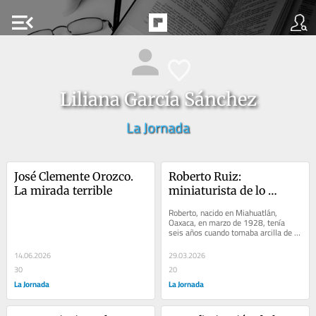
menu_open
Liliana García Sánchez
La Jornada
José Clemente Orozco. 
Roberto Ruiz: 
La mirada terrible
miniaturista de lo 
inmenso
Roberto, nacido en Miahuatlán, 
Oaxaca, en marzo de 1928, tenía 
seis años cuando tomaba arcilla de 
las obras aledañas a su escuela para 
moldear...
14.06.2026
29.03.2026
30
20
La Jornada
La Jornada