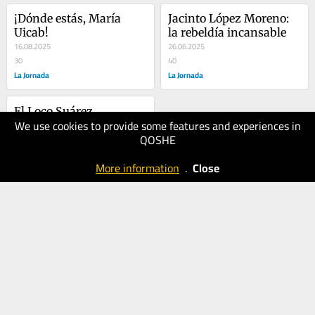
¡Dónde estás, María 
Jacinto López Moreno: 
Uicab!
la rebeldía incansable
16.08.2025
26.06.2025
30
40
La Jornada
La Jornada
El Loco Suárez, 
We use cookies to provide some features and experiences in
militante y escritor
QOSHE
07.06.2025
40
More information
.
Close
La Jornada