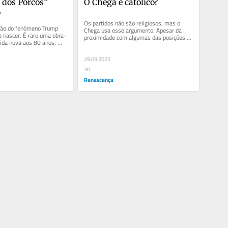
 dos Porcos” 
O Chega é católico?
o
Os partidos não são religiosos, mas o 
ção do fenómeno Trump 
Chega usa esse argumento. Apesar da 
e nascer. É raro uma obra-
proximidade com algumas das posições da 
ida nova aos 80 anos, 
Igreja em áreas decisivas,...
 não têm...
29.09.2025
30
Renascença