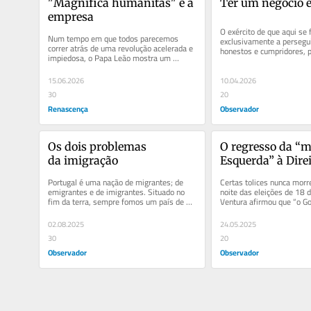
"Magnifica humanitas" e a 
Ter um negócio é
empresa
O exército de que aqui se f
Num tempo em que todos parecemos 
exclusivamente a persegui
correr atrás de uma revolução acelerada e 
honestos e cumpridores, p
impiedosa, o Papa Leão mostra um 
atolados no pântano regu
caminho de harmonia, decência e...
15.06.2026
10.04.2026
30
20
Renascença
Observador
Os dois problemas 
O regresso da “ma
da imigração
Esquerda” à Dire
Portugal é uma nação de migrantes; de 
Certas tolices nunca morr
emigrantes e de imigrantes. Situado no 
noite das eleições de 18 d
fim da terra, sempre fomos um país de 
Ventura afirmou que “o Go
migrantes. Todos sabemos dos...
Portugal depende do Chega
02.08.2025
24.05.2025
30
20
Observador
Observador