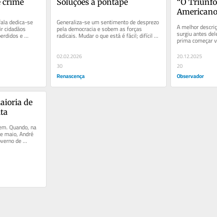
 crime
Soluções a pontapé
“O Triunfo
American
ala dedica-se 
Generaliza-se um sentimento de desprezo 
A melhor descri
r cidadãos 
pela democracia e sobem as forças 
surgiu antes del
erdidos e 
radicais. Mudar o que está é fácil; difícil é 
prima começar v
lamentar.
melhorá-lo. Aderindo ao...
mas os clássicos
02.02.2026
20.12.2025
30
20
Renascença
Observador
ioria de 
ita
em. Quando, na 
e maio, André 
verno de 
 e só...