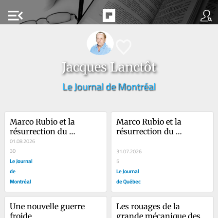
menu_open
Jacques Lanctôt
Le Journal de Montréal
Marco Rubio et la 
Marco Rubio et la 
résurrection du 
résurrection du 
maccarthysme
01.08.2026
maccarthysme
30
31.07.2026
Le Journal
5
de
Le Journal
Montréal
de Québec
Une nouvelle guerre 
Les rouages de la 
froide
grande mécanique des 