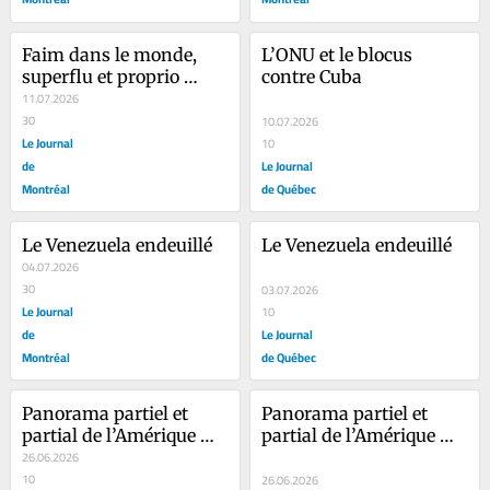
Faim dans le monde, 
L’ONU et le blocus 
superflu et proprio 
contre Cuba
querelleur
11.07.2026
30
10.07.2026
Le Journal
10
de
Le Journal
Montréal
de Québec
Le Venezuela endeuillé
Le Venezuela endeuillé
04.07.2026
30
03.07.2026
Le Journal
10
de
Le Journal
Montréal
de Québec
Panorama partiel et 
Panorama partiel et 
partial de l’Amérique 
partial de l’Amérique 
latine
26.06.2026
latine
10
26.06.2026