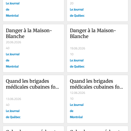
Le Journal
20
de
Le Journal
Montréal
de Québec
Danger à la Maison-
Danger à la Maison-
Blanche
Blanche
20.06.2026
40
19.06.2026
Le Journal
10
de
Le Journal
Montréal
de Québec
Quand les brigades 
Quand les brigades 
médicales cubaines font 
médicales cubaines font 
peur
peur
12.06.2026
10
13.06.2026
Le Journal
40
Le Journal
de
de Québec
Montréal