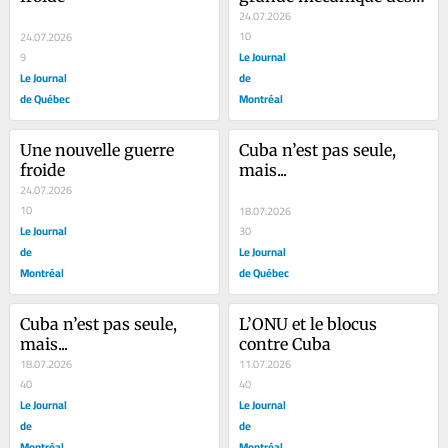
migrations
24.07.2026
10
24.07.2026
Le Journal
9
Le Journal
de
de Québec
Montréal
Une nouvelle guerre 
Cuba n’est pas seule, 
froide
mais...
24.07.2026
10
18.07.2026
Le Journal
30
de
Le Journal
Montréal
de Québec
Cuba n’est pas seule, 
L’ONU et le blocus 
mais...
contre Cuba
18.07.2026
11.07.2026
40
40
Le Journal
Le Journal
de
de
Montréal
Montréal