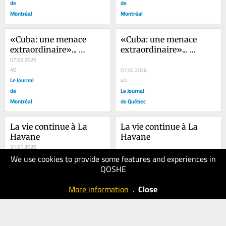
de
de
Montréal
Montréal
«Cuba: une menace 
«Cuba: une menace 
extraordinaire»... 
extraordinaire»... 
Vraiment?
07.02.2026
Vraiment?
40
07.02.2026
Le Journal
40
de
Le Journal
Montréal
de Québec
La vie continue à La 
La vie continue à La 
Havane
Havane
31.01.2026
We use cookies to provide some features and experiences in
50
31.01.2026
QOSHE
Le Journal
50
de
Le Journal
More information
.
Close
Montréal
de Québec