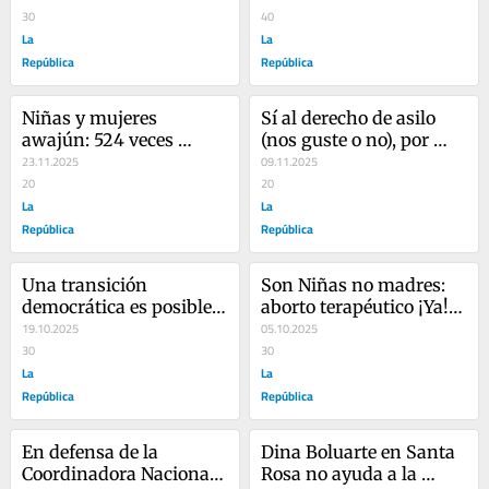
por Irma del Águila
30
40
La
La
República
República
Niñas y mujeres 
Sí al derecho de asilo 
awajún: 524 veces 
(nos guste o no), por 
violencia sexual, por 
23.11.2025
Irma del Águila
09.11.2025
Irma del Águila
20
20
La
La
República
República
Una transición 
Son Niñas no madres: 
democrática es posible, 
aborto terapéutico ¡Ya!, 
si…, por Irma del Águila
19.10.2025
por Irma del Águila
05.10.2025
30
30
La
La
República
República
En defensa de la 
Dina Boluarte en Santa 
Coordinadora Nacional 
Rosa no ayuda a la 