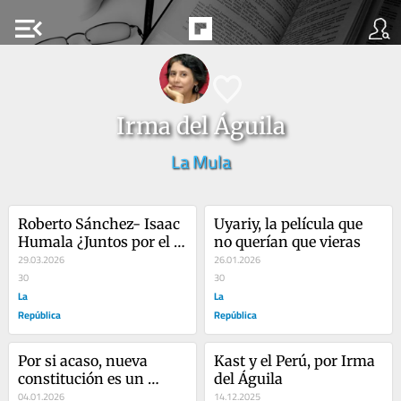
menu_open
Irma del Águila
La Mula
Roberto Sánchez- Isaac 
Uyariy, la película que 
Humala ¿Juntos por el 
no querían que vieras
Perú?, por Irma del 
29.03.2026
26.01.2026
Águila
30
30
La
La
República
República
Por si acaso, nueva 
Kast y el Perú, por Irma 
constitución es un 
del Águila
proceso constitucional, 
04.01.2026
14.12.2025