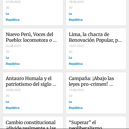
de Derechos Humanos, 
07.09.2025
causa peruana en el 
18.08.2025
por Irma del Águila
30
exterior, por Irma del 
30
La
Águila
La
República
República
Nuevo Perú, Voces del 
Lima, la chacra de 
Pueblo: locomotora o 
Renovación Popular, por 
programa, por Irma del 
04.08.2025
Irma del Águila
13.07.2025
Águila
20
40
La
La
República
República
Antauro Humala y el 
Campaña: ¡Abajo las 
patriotismo del siglo 
leyes pro-crimen! 
pasado, por Irma del 
29.06.2025
(firmemos), por Irma del 
15.06.2025
Águila
20
Águila
40
La
La
República
República
Cambio constitucional 
“Superar” el 
¿divide realmente a las 
neoliberalismo 