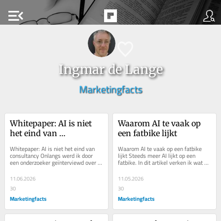
menu_open
Ingmar de Lange
Marketingfacts
Whitepaper: AI is niet 
Waarom AI te vaak op 
het eind van 
een fatbike lijkt
consultancy
Whitepaper: AI is niet het eind van 
Waarom AI te vaak op een fatbike 
consultancy Onlangs werd ik door 
lijkt Steeds meer AI lijkt op een 
een onderzoeker geïnterviewd over 
fatbike. In dit artikel verken ik wat dit 
een interessante vraag: wat betekent 
betekent, zowel persoonlijk als voor 
AI voor...
het...
11.06.2026
11.05.2026
30
30
Marketingfacts
Marketingfacts