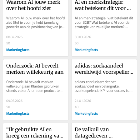
Waarom AI jouw merk 
AI en merkstrategie: 
over het hoofd ziet
wat betekent dit voor 
B2B?
Waarom AI jouw merk over het hoofd 
AI en merkstrategie: wat betekent dit 
ziet Stel je voor: je hebt jarenlang 
voor B2B? Wat betekent AI voor de 
gewerkt aan de positionering van je 
strategie van zakelijke merken? 
merk. Dan blijkt dat AI je merk aan...
Moeten daar de alarmbellen afgaan? 
Ingmar de...
08.04.2026
30.03.2026
50
50
Marketingfacts
Marketingfacts
Onderzoek: AI beveelt 
adidas: zoekaandeel 
merken willekeurig aan
wereldwijd voorspeller 
van succes
Onderzoek: AI beveelt merken 
adidas concludeert dat het 
willekeurig aan Klanten gebruiken 
zoekaandeel een belangrijke, 
steeds vaker AI om een product te 
overkoepelende KPI voor succes is. 
vinden. Maar hoe jouw merk opduikt 
'De grootste consumentenpeiling ter 
in AI, is anders...
wereld', met 60% lagere...
09.03.2026
21.01.2026
50
40
Marketingfacts
Marketingfacts
“Ik gebruikte AI en 
De valkuil van 
kreeg een rekening van 
datagedreven 