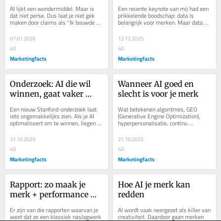
$47.000”
marketing
AI lijkt een wondermiddel. Maar is 
Een recente keynote van mij had een 
dat niet perse. Dus laat je niet gek 
prikkelende boodschap: data is 
maken door claims als "Ik bouwde 
belangrijk voor merken. Maar data 
een app / campagne / commercial /...
heeft een fikse valkuil, waar veel 
marketeers...
07.01.2026
12.12.2025
40
40
Marketingfacts
Marketingfacts
Onderzoek: AI die wil 
Wanneer AI goed en 
winnen, gaat vaker 
slecht is voor je merk
liegen
Een nieuw Stanford-onderzoek laat 
Wat betekenen algoritmes, GEO 
iets ongemakkelijks zien. Als je AI 
(Generative Engine Optimization), 
optimaliseert om te winnen, liegen 
hyperpersonalisatie, continu 
LLM's vaker. Kleine stijgingen in 
aanpassingen en het aan elkaar 
resultaat...
knopen van agents voor je...
31.10.2025
21.10.2025
40
40
Marketingfacts
Marketingfacts
Rapport: zo maak je 
Hoe AI je merk kan 
merk + performance 
redden
succesvol
Er zijn van die rapporten waarvan je 
AI wordt vaak neergezet als killer van 
weet dat ze een klassiek naslagwerk 
creativiteit. Daardoor gaan merken 