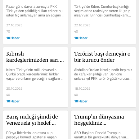
Pazar günü davulla zurnayla PKK 
Türkiye’de Kıbrıs Cumhurbaşkanlığı 
Türkiye’den çekildiğini ilan edince bu 
seçimlerine reaksiyon veren iki grup 
işten hiç anlamayan ama anladığını 
insan var. Birincisi cumhurbaşkanlığı 
sananlar çok sevindiler....
seçimini sol...
27.10.2025
22.10.2025
70
40
10 Haber
10 Haber
Kıbrıslı 
Terörist başı demeyin o 
kardeşlerimizden sarı 
bir kurucu önder
kart
Kıbrıs Türkiye’nin milli davasıdır. 
Abdullah Öcalan kimdir, nedir hepimiz 
Çünkü orada kardeşlerimiz Türkler 
de kafa karışıklığı var. Ben onu 
yaşar ve onların geleceğini sağlam 
onlarca yıl PKK terör örgütü kurucusu 
temellere oturtturmak bizim...
ve lideri olarak andım....
20.10.2025
18.10.2025
40
40
10 Haber
10 Haber
Barış meleği şimdi de 
Trump’ın dünyasına 
Venezuela’yı hedef 
hoşgeldiniz…
aldı…
Dünya liderlerini arkasına alıp 
ABD Başkanı Donald Trump’ın 
pespaye komedi gösterisi yapan 
yarattığı bir gerçeküstü dünya var… 