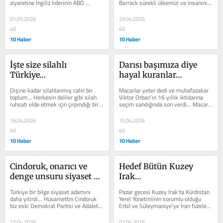
ziyaretine İngiliz liderinin ABD 
Barrack sürekli ülkemizi ve insanını 
Başkanı Donald Trump’la açıkça 
aşağılayan...
ama...
01.05.2026
29.04.2026
40
40
10 Haber
10 Haber
İşte size silahlı 
Darısı başımıza diye 
Türkiye…
hayal kuranlar…
Dişine kadar silahlanmış cahil bir 
Macarlar yeter dedi ve muhafazakar 
toplum… Herkesin deliler gibi silah 
Viktor Orban’ın 16 yıllık iktidarına 
ruhsatı elde etmek için çırpındığı bir 
seçim sandığında son verdi… Macar 
güruh. Laçka bir okul...
halkı Orban’ın tutucu...
16.04.2026
15.04.2026
40
40
10 Haber
10 Haber
Cindoruk, onarıcı ve 
Hedef Bütün Kuzey 
denge unsuru siyaset 
Irak…
adamı
Türkiye bir bilge siyaset adamını 
Pazar gecesi Kuzey Irak’ta Kürdistan 
daha yitirdi… Hüsamettin Cindoruk 
Yerel Yönetiminin sorumlu olduğu 
biz eski Demokrat Partisi ve Adalet 
Erbil ve Süleymaniye’ye İran füzeleri 
Partisine gönül verenlerin,...
ve SİHA saldırıları...
12.04.2026
07.04.2026