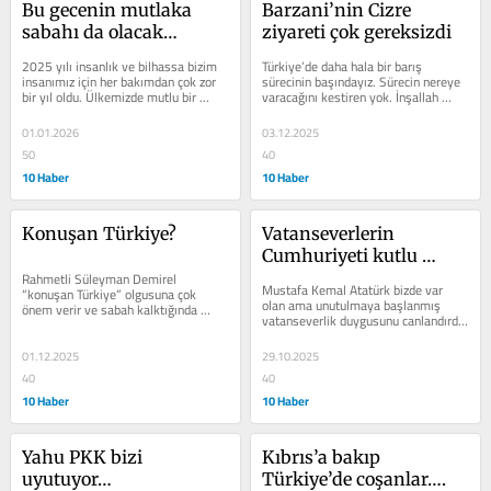
Bu gecenin mutlaka 
Barzani’nin Cizre 
sabahı da olacak…
ziyareti çok gereksizdi
2025 yılı insanlık ve bilhassa bizim 
Türkiye’de daha hala bir barış 
insanımız için her bakımdan çok zor 
sürecinin başındayız. Sürecin nereye 
bir yıl oldu. Ülkemizde mutlu bir 
varacağını kestiren yok. İnşallah 
azınlığın dışında herkes...
şartlar olgunlaşır ve sürecin...
01.01.2026
03.12.2025
50
40
10 Haber
10 Haber
Konuşan Türkiye?
Vatanseverlerin 
Cumhuriyeti kutlu 
Rahmetli Süleyman Demirel 
olsun
Mustafa Kemal Atatürk bizde var 
“konuşan Türkiye” olgusuna çok 
olan ama unutulmaya başlanmış 
önem verir ve sabah kalktığında 
vatanseverlik duygusunu canlandırdı 
kendisi hakkında gazetelerde 
ve bu ülke vatanseverlerin 
eleştiri...
omuzlarında...
01.12.2025
29.10.2025
40
40
10 Haber
10 Haber
Yahu PKK bizi 
Kıbrıs’a bakıp 
uyutuyor…
Türkiye’de coşanlar….