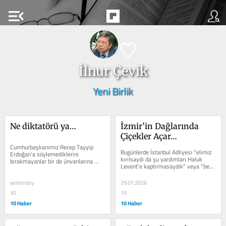
menu_open
İlnur Çevik
Yeni Birlik
Ne diktatörü ya…
İzmir’in Dağlarında 
Çiçekler Açar…
Cumhurbaşkanımız Recep Tayyip 
Bugünlerde İstanbul Adliyesi “elimiz 
Erdoğan’a söylemediklerini 
kırılsaydı da şu yardımları Haluk 
bırakmayanlar bir de ünvanlarına 
Levent’e kaptırmasaydık” veya “ben 
“diktatör” yaftasını da eklediler....
bu adamın ne halt...
yesterday
29.07.2026
30
10
10 Haber
10 Haber