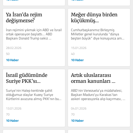
Ya İran’da rejim 
Meğer dünya birden 
değişmezse?
küçükmüş…
İran rejimini yıkmak için ABD ve İsrail 
Cumhurbaşkanımız Birleşmiş 
ortak operasyon başlattı… ABD 
Milletler genel kurulunda “dünya 
Başkanı Donald Trump sekiz 
beşten büyük” diye konuşunca amma 
dakikalık açıklamasında İran halkını...
hava atmıştık. Sonunda birisi çıkıp...
28.02.2026
15.01.2026
50
40
10 Haber
10 Haber
İsrail güdümünde 
Artık uluslararası 
Suriye PKK’sı…
orman kanunları 
geçerli…
Suriye’nin Halep kentinde şahit 
ABD’nin Venezuela’ya müdahalesi, 
olduğumuz olaylar Kuzey Suriye 
Başkan Maduro’yu Karakas’tan 
Kürtlerini avucuna almış PKK’nın bu 
askeri operasyonla alıp kaçırması, 
ülkede barış ve istikrar 
uluslararası kuralları ve Birleşmiş...
istemediğini...
13.01.2026
04.01.2026
70
70
10 Haber
10 Haber