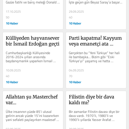
Gazze fatihi ve barış meleği Donald 
İşte geçen gün Beyaz Saray’a başarılı 
Trump daha aradan bir kaç gün 
bir ziyaret yapan...
geçmeden bu...
17.10.2025
29.09.2025
50
40
10 Haber
10 Haber
Külliyeden hayvansever 
Parti kapatma! Kayyum 
bir İsmail Erdoğan geçti
veya emanetçi ata 
yeter…
Cumhurbaşkanlığı Külliyesinde 
Gerçekten bu “Yeni Türkiye” her hali 
2016-2024 yılları arasında 
ile bambaşka… Bizim gibi “Eski 
başdanışmanlık yaparken İsmail 
Türkiye’yi” yaşamış ve hatta 
Erdoğan adında iyilik sever, düşenin 
göbeğinde demokrasi...
dostu,...
10.09.2025
04.09.2025
40
70
10 Haber
10 Haber
Allahtan şu Masterchef 
Filistin diye bir dava 
var…
kaldı mı?
Ülke insanının yüzde 85’i ulusal 
Bir zamanlar Filistin davası diye bir 
gelirin ancak yüzde 15’ini kazanırken 
dava vardı. 1970’li, 1980’li ve 
yani sefaleti paylaşırken maalesef 
1990’lı yıllarda Yasser Arafat 
bir avuç insan ülke...
liderliğinde Al Fetih teşkilatının...