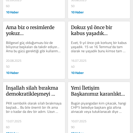
02.09.2025
30.08.2025
60
50
10 Haber
10 Haber
Ama biz o resimlerde 
Dokuz yıl önce bir 
yokuz…
kabus yaşadık…
Bölgesel güç olduğumuzu biz de 
Evet, 9 yıl önce çok korkunç bir kabus 
biliyoruz başkaları da takdir ediyor… 
yaşadık. 15 ve 16 Temmuz’da tam 
Ama bu gücü gerektiği gibi kullanma 
olarak ne yaşadık bunu kimse tam 
becerisi gösterebiliyor muyuz...
olarak anlatamıyor… Bir tek şey...
20.08.2025
16.07.2025
50
40
10 Haber
10 Haber
İnşallah silah bırakma 
Yeni İletişim 
demokratikleşmeyi 
Başkanımız karanlıkta 
tetikler…
bir ışık…
PKK sembolik olarak silah bırakmaya 
Bugün piyangodan kim çıkacak, hangi 
başladı… Bu bile önemli bir ilk ama 
CHP’li belediye başkanı göz altına 
bir o kadar da dev bir adım. Uzun 
alınacak veya tutuklanacak diye 
zamandır PKK’nın Türkiye içinde...
olağan haberleri okurken bir anda...
13.07.2025
10.07.2025
60
90