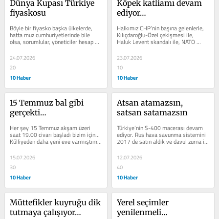
Dünya Kupası Türkiye 
Köpek katliamı devam 
fiyaskosu
ediyor…
Böyle bir fiyasko başka ülkelerde, 
Halkımız CHP’nin başına gelenlerle, 
hatta muz cumhuriyetlerinde bile 
Kılıçdaroğlu-Özel çekişmesi ile, 
olsa, sorumlular, yöneticiler hesap 
Haluk Levent skandalı ile, NATO 
verir ve görevden ayrılırlar… Hatta...
zirvesi ve futbolumuzun rezil...
24.07.2026
23.07.2026
20
10
10 Haber
10 Haber
15 Temmuz bal gibi 
Atsan atamazsın, 
gerçekti…
satsan satamazsın
Her şey 15 Temmuz akşam üzeri 
Türkiye’nin S-400 macerası devam 
saat 19.00 civarı başladı bizim için… 
ediyor. Rus hava savunma sistemini 
Külliyeden daha yeni eve varmıştım 
2017 de satın aldık ve davul zurna ile 
ki kızım Nurten Çevik endişe...
ülkemize getirdik… Yıl 2019:...
15.07.2026
12.07.2026
30
40
10 Haber
10 Haber
Müttefikler kuyruğu dik 
Yerel seçimler 
tutmaya çalışıyor…
yenilenmeli…