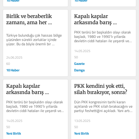
10 Haber
10 Haber
Birlik ve beraberlik 
Kapalı kapılar 
zamanı, ama her 
arkasında barış 
alanda…
görüşmeleri gerekti
PKK terörü bir başkaldırı olayı olarak 
Türkiye bulunduğu çok hassas bölge 
başladı, 1980 ve 1990’lı yıllarda 
yüzünden sürekli zorluklar içinde 
devletin ciddi hataları ile yeşerdi ve 
yüzer. Bu da böyle önemli bir 
2000’li yıllarda...
coğrafyanın kilit ülke konumunda...
14.05.2025
50
24.06.2025
Gazete
60
10 Haber
Damga
Kapalı kapılar 
PKK kendini yok etti, 
arkasında barış 
silah bırakıyor, sonra?
görüşmeleri gerekti
PKK terörü bir başkaldırı olayı olarak 
Dün PKK kongresinin tarihi kararı 
başladı, 1980 ve 1990’lı yıllarda 
açıklandı ve PKK silah bırakacağını ve 
devletin ciddi hataları ile yeşerdi ve 
partiyi feshettiğini açıkladı. Yani artık 
2000’li yıllarda...
PKK terörü sona...
14.05.2025
13.05.2025
50
50
Yeni Birlik
Yeni Birlik