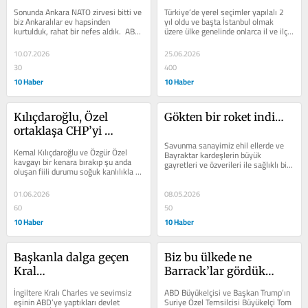
Sonunda Ankara NATO zirvesi bitti ve 
Türkiye’de yerel seçimler yapılalı 2 
biz Ankaralılar ev hapsinden 
yıl oldu ve başta İstanbul olmak 
kurtulduk, rahat bir nefes aldık.  ABD 
üzere ülke genelinde onlarca il ve ilçe 
Başkanı Donald Trump’ın egosu...
seçilen belediye...
10.07.2026
25.06.2026
30
400
10 Haber
10 Haber
Kılıçdaroğlu, Özel 
Gökten bir roket indi…
ortaklaşa CHP’yi 
kurtarırlar…
Savunma sanayimiz ehil ellerde ve 
Kemal Kılıçdaroğlu ve Özgür Özel 
Bayraktar kardeşlerin büyük 
kavgayı bir kenara bırakıp şu anda 
gayretleri ve özverileri ile sağlıklı bir 
oluşan fiili durumu soğuk kanlılıkla 
şekilde büyümeye ve ülkemizin...
aşabilirler ve Cumhuriyet...
01.06.2026
08.05.2026
60
50
10 Haber
10 Haber
Başkanla dalga geçen 
Biz bu ülkede ne 
Kral…
Barrack’lar gördük…
İngiltere Kralı Charles ve sevimsiz 
ABD Büyükelçisi ve Başkan Trump’ın 
eşinin ABD’ye yaptıkları devlet 
Suriye Özel Temsilcisi Büyükelçi Tom 