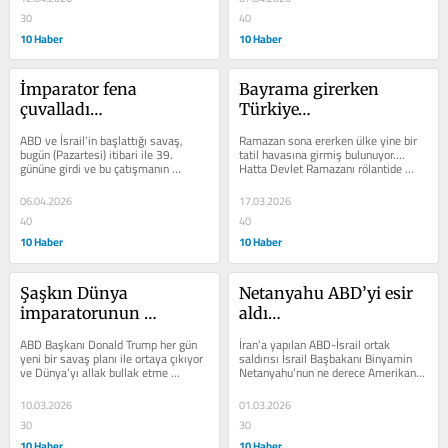
30
40
10 Haber
10 Haber
İmparator fena 
Bayrama girerken 
çuvalladı…
Türkiye…
ABD ve İsrail’in başlattığı savaş, 
Ramazan sona ererken ülke yine bir 
bugün (Pazartesi) itibari ile 39. 
tatil havasına girmiş bulunuyor…. 
gününe girdi ve bu çatışmanın 
Hatta Devlet Ramazanı rölantide 
herhangi bir şekilde biteceğine...
geçirdi, işler yavaşladı ve ülke...
06.04.2026
17.03.2026
40
40
10 Haber
10 Haber
Şaşkın Dünya 
Netanyahu ABD’yi esir 
imparatorunun 
aldı…
elindeyiz…
ABD Başkanı Donald Trump her gün 
İran’a yapılan ABD-İsrail ortak 
yeni bir savaş planı ile ortaya çıkıyor 
saldırısı İsrail Başbakanı Binyamin 
ve Dünya’yı allak bullak etme 
Netanyahu’nun ne derece Amerikan 
yolunda emin adımlarla...
yönetimi üzerinde etkin olduğunu...
10.03.2026
01.03.2026
30
30
10 Haber
10 Haber