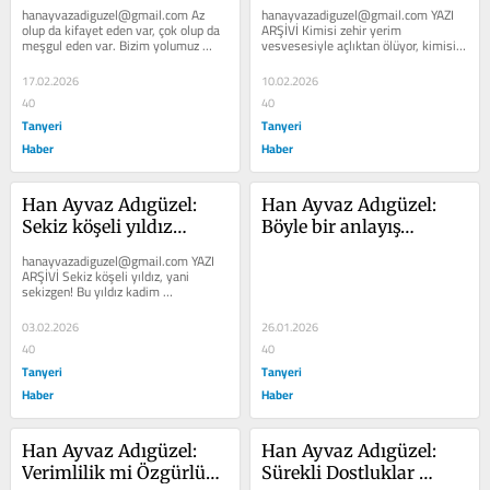
hanayvazadiguzel@gmail.com Az 
hanayvazadiguzel@gmail.com YAZI 
olup da kifayet eden var, çok olup da 
ARŞİVİ Kimisi zehir yerim 
meşgul eden var. Bizim yolumuz 
vesvesesiyle açlıktan ölüyor, kimisi 
kifayet edenlerin yoludur.  Sen 
de güçleneyim diye her şeyi yiyor 
meşgul...
ve...
17.02.2026
10.02.2026
40
40
Tanyeri
Tanyeri
Haber
Haber
Han Ayvaz Adıgüzel: 
Han Ayvaz Adıgüzel: 
Sekiz köşeli yıldız…
Böyle bir anlayış…
hanayvazadiguzel@gmail.com YAZI 
ARŞİVİ Sekiz köşeli yıldız, yani 
sekizgen! Bu yıldız kadim 
zamanlardan beri bilinen bir 
şifreydi....
03.02.2026
26.01.2026
40
40
Tanyeri
Tanyeri
Haber
Haber
Han Ayvaz Adıgüzel: 
Han Ayvaz Adıgüzel: 
Verimlilik mi Özgürlük 
Sürekli Dostluklar 