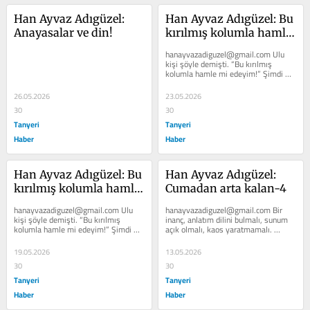
Han Ayvaz Adıgüzel: 
Han Ayvaz Adıgüzel: Bu 
Anayasalar ve din!
kırılmış kolumla hamle 
mi edeyim…
hanayvazadiguzel@gmail.com Ulu 
kişi şöyle demişti. “Bu kırılmış 
kolumla hamle mi edeyim!” Şimdi 
saltanatın şekillendirdiği beyinlere...
26.05.2026
23.05.2026
30
30
Tanyeri
Tanyeri
Haber
Haber
Han Ayvaz Adıgüzel: Bu 
Han Ayvaz Adıgüzel: 
kırılmış kolumla hamle 
Cumadan arta kalan-4
mi edeyim…
hanayvazadiguzel@gmail.com Ulu 
hanayvazadiguzel@gmail.com Bir 
kişi şöyle demişti. “Bu kırılmış 
inanç, anlatım dilini bulmalı, sunum 
kolumla hamle mi edeyim!” Şimdi 
açık olmalı, kaos yaratmamalı. 
saltanatın şekillendirdiği beyinlere...
Mesela: “Üçgenin iç açılarının...
19.05.2026
13.05.2026
30
30
Tanyeri
Tanyeri
Haber
Haber