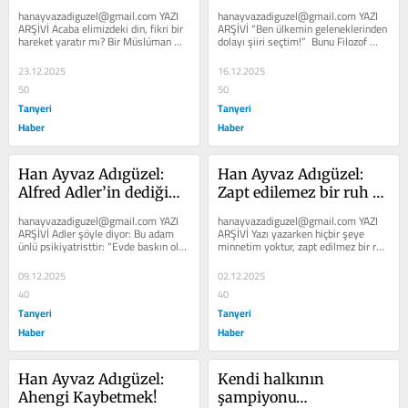
Seçmek…
Olmalı…
hanayvazadiguzel@gmail.com YAZI 
hanayvazadiguzel@gmail.com YAZI 
ARŞİVİ Acaba elimizdeki din, fikri bir 
ARŞİVİ “Ben ülkemin geleneklerinden 
hareket yaratır mı? Bir Müslüman 
dolayı şiiri seçtim!”  Bunu Filozof 
ömrünün bir dönemini...
Muhammet İkbal diyor....
23.12.2025
16.12.2025
50
50
Tanyeri
Tanyeri
Haber
Haber
Han Ayvaz Adıgüzel: 
Han Ayvaz Adıgüzel: 
Alfred Adler’in dediği…
Zapt edilemez bir ruh 
hâli…
hanayvazadiguzel@gmail.com YAZI 
hanayvazadiguzel@gmail.com YAZI 
ARŞİVİ Adler şöyle diyor: Bu adam 
ARŞİVİ Yazı yazarken hiçbir şeye 
ünlü psikiyatristtir: “Evde baskın olan 
minnetim yoktur, zapt edilmez bir ruh 
bir kadın, otoriter...
hali içinde olurum. Bazen...
09.12.2025
02.12.2025
40
40
Tanyeri
Tanyeri
Haber
Haber
Han Ayvaz Adıgüzel: 
Kendi halkının 
Ahengi Kaybetmek!
şampiyonu…