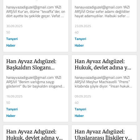
Yükselir!
hanayvazadiguzel@gmail.com YAZI 
hanayvazadiguzel@gmail.com YAZI 
ARŞİVİ Kur’an, ölüme “tevaffa”der, on 
ARŞİVİ Onlar sefer adamı değildiler 
dört ayette bu şekilde geçer. Vefat 
hayat adamıydılar. Halbuki sefer 
sözcüğünün...
sevinci var bende, süvarinin...
30.09.2025
23.09.2025
50
40
Tanyeri
Tanyeri
Haber
Haber
Han Ayvaz Adıgüzel: 
Han Ayvaz Adıgüzel: 
Başkaldırı Sloganı…
Hukuk, devlet adına yok 
edilebilir mi?
hanayvazadiguzel@gmail.com YAZI 
hanayvazadiguzel@gmail.com YAZI 
ARŞİVİ “Benim varlığıma saygı 
ARŞİVİ Meşhur Machiavelli “Prens” 
gösterin!” Bu bir başkaldırı sloganıdır. 
kitabında şöyle diyor: “İnsan hukuku 
Bu sözden şunu...
devlet adına yok...
16.09.2025
09.09.2025
50
40
Tanyeri
Tanyeri
Haber
Haber
Han Ayvaz Adıgüzel: 
Han Ayvaz Adıgüzel: 
Hukuk, devlet adına yok 
Uluslararası İlişkiler ve 