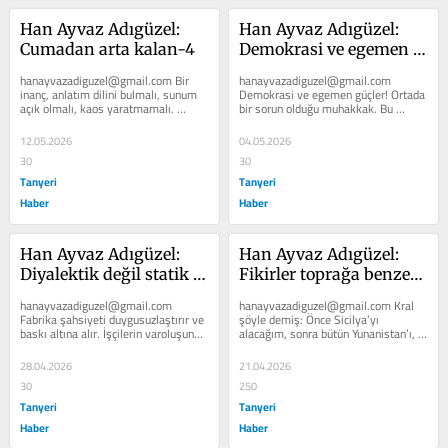
Han Ayvaz Adıgüzel: 
Han Ayvaz Adıgüzel: 
Cumadan arta kalan-4
Demokrasi ve egemen 
güçler…
hanayvazadiguzel@gmail.com Bir 
hanayvazadiguzel@gmail.com 
inanç, anlatım dilini bulmalı, sunum 
Demokrasi ve egemen güçler! Ortada 
açık olmalı, kaos yaratmamalı. 
bir sorun olduğu muhakkak. Bu 
Mesela: “Üçgenin iç açılarının...
mesele üzerine düşünce üretmek 
lüks bir uğraş...
12.05.2026
04.05.2026
30
30
Tanyeri
Tanyeri
Haber
Haber
Han Ayvaz Adıgüzel: 
Han Ayvaz Adıgüzel: 
Diyalektik değil statik 
Fikirler toprağa benzer 
bakış…
yağmur görmeli…
hanayvazadiguzel@gmail.com 
hanayvazadiguzel@gmail.com Kral 
Fabrika şahsiyeti duygusuzlaştırır ve 
şöyle demiş: Önce Sicilya’yı 
baskı altına alır. İşçilerin varoluşunu 
alacağım, sonra bütün Yunanistan’ı, 
ve şahsiyetlerini işverenlere...
fethedeceğim, sonra Anadolu’yu,...
28.04.2026
21.04.2026
30
250
Tanyeri
Tanyeri
Haber
Haber