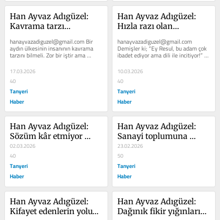
Han Ayvaz Adıgüzel: 
Han Ayvaz Adıgüzel: 
Kavrama tarzı…
Hızla razı olan…
hanayvazadiguzel@gmail.com Bir 
hanayvazadiguzel@gmail.com 
aydın ülkesinin insanının kavrama 
Demişler ki; “Ey Resul, bu adam çok 
tarzını bilmeli. Zor bir iştir ama 
ibadet ediyor ama dili ile incitiyor!” 
gerektiğinde bilmeli. Bunun yanında...
Demiş ki: “O, cehennemdedir!” ...
17.03.2026
10.03.2026
40
40
Tanyeri
Tanyeri
Haber
Haber
Han Ayvaz Adıgüzel: 
Han Ayvaz Adıgüzel: 
Sözüm kâr etmiyor 
Sanayi toplumuna 
yare…
02.03.2026
cevap verememe…
23.02.2026
40
50
Tanyeri
Tanyeri
Haber
Haber
Han Ayvaz Adıgüzel: 
Han Ayvaz Adıgüzel: 
Kifayet edenlerin yolu…
Dağınık fikir yığınları…