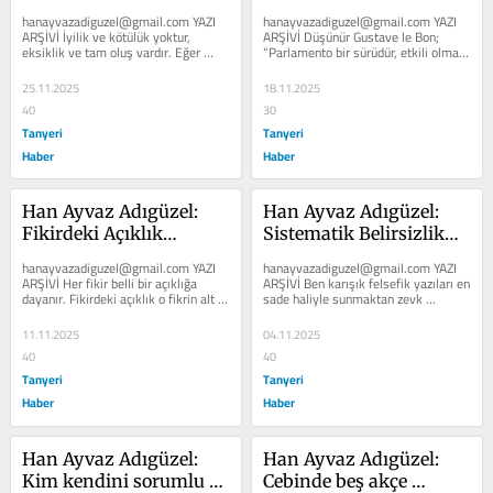
hanayvazadiguzel@gmail.com YAZI 
hanayvazadiguzel@gmail.com YAZI 
ARŞİVİ İyilik ve kötülük yoktur, 
ARŞİVİ Düşünür Gustave le Bon; 
eksiklik ve tam oluş vardır. Eğer 
“Parlamento bir sürüdür, etkili olmayı 
fikirde, inançta, ideolojide...
başaramayan bir sürü!”...
25.11.2025
18.11.2025
40
30
Tanyeri
Tanyeri
Haber
Haber
Han Ayvaz Adıgüzel: 
Han Ayvaz Adıgüzel: 
Fikirdeki Açıklık…
Sistematik Belirsizlik…
hanayvazadiguzel@gmail.com YAZI 
hanayvazadiguzel@gmail.com YAZI 
ARŞİVİ Her fikir belli bir açıklığa 
ARŞİVİ Ben karışık felsefik yazıları en 
dayanır. Fikirdeki açıklık o fikrin alt 
sade haliyle sunmaktan zevk 
yapısıyla...
alıyorum. Kanaatim, Türkçenin...
11.11.2025
04.11.2025
40
40
Tanyeri
Tanyeri
Haber
Haber
Han Ayvaz Adıgüzel: 
Han Ayvaz Adıgüzel: 
Kim kendini sorumlu 
Cebinde beş akçe 