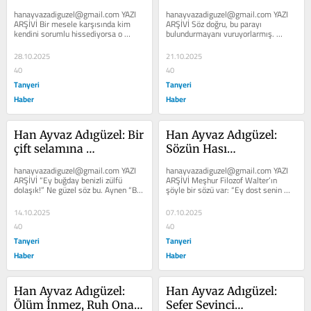
hissediyorsa!
olmayanı vururuz!
hanayvazadiguzel@gmail.com YAZI 
hanayvazadiguzel@gmail.com YAZI 
ARŞİVİ Bir mesele karşısında kim 
ARŞİVİ Söz doğru, bu parayı 
kendini sorumlu hissediyorsa o 
bulundurmayanı vuruyorlarmış. 
aydındır. Aydının bir vasfını daha...
Osmanlı’da Sultan Abdulhamit 
zamanında...
28.10.2025
21.10.2025
40
40
Tanyeri
Tanyeri
Haber
Haber
Han Ayvaz Adıgüzel: Bir 
Han Ayvaz Adıgüzel: 
çift selamına 
Sözün Hası…
güveniyorum!
hanayvazadiguzel@gmail.com YAZI 
hanayvazadiguzel@gmail.com YAZI 
ARŞİVİ “Ey buğday benizli zülfü 
ARŞİVİ Meşhur Filozof Walter’ın 
dolaşık!” Ne güzel söz bu. Aynen “Bir 
şöyle bir sözü var: “Ey dost senin 
çift selamına...
fikirlerini sevmiyorum ama...
14.10.2025
07.10.2025
40
40
Tanyeri
Tanyeri
Haber
Haber
Han Ayvaz Adıgüzel: 
Han Ayvaz Adıgüzel: 
Ölüm İnmez, Ruh Ona 
Sefer Sevinci…