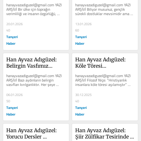
mü?
Mevsimi…
hanayvazadiguzel@gmail.com YAZI 
hanayvazadiguzel@gmail.com YAZI 
ARŞİVİ Bir ülke için toprağın 
ARŞİVİ Biliyor musunuz, gençlik 
verimliliği ve insanın özgürlüğü, 
sürekli dostluklar mevsimidir ama 
hangisi ölçüdür? Filozof...
kalleşlik bu mevsimi hep...
20.01.2026
13.01.2026
40
60
Tanyeri
Tanyeri
Haber
Haber
Han Ayvaz Adıgüzel: 
Han Ayvaz Adıgüzel: 
Belirgin Vasfımız…
Köle Töresi…
hanayvazadiguzel@gmail.com YAZI 
hanayvazadiguzel@gmail.com YAZI 
ARŞİVİ Bazı aydınların belirgin 
ARŞİVİ Filozof Niçe: “Hristiyanlık 
vasıfları kırılganlıktır. Her şeye 
insanlara köle töresi aşılamıştır” 
kırgın! Hani bir türkü var...
diyor. Şimdi geç...
06.01.2026
30.12.2025
50
40
Tanyeri
Tanyeri
Haber
Haber
Han Ayvaz Adıgüzel: 
Han Ayvaz Adıgüzel: 
Yorucu Dersler 
Şiir Zülfikar Tesirinde 