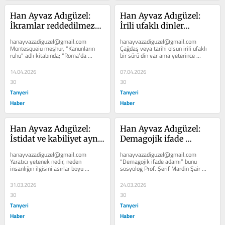
Han Ayvaz Adıgüzel: 
Han Ayvaz Adıgüzel: 
İkramlar reddedilmez…
İrili ufaklı dinler…
hanayvazadiguzel@gmail.com 
hanayvazadiguzel@gmail.com 
Montesqueiu meşhur, “Kanunların 
Çağdaş veya tarihi olsun irili ufaklı 
ruhu” adlı kitabında; “Roma’da 
bir sürü din var ama yeterince 
iradesi zayıf kişilere ceza verilirdi”...
tanımıyoruz. İslam’da aynı, onu da...
14.04.2026
07.04.2026
30
30
Tanyeri
Tanyeri
Haber
Haber
Han Ayvaz Adıgüzel: 
Han Ayvaz Adıgüzel: 
İstidat ve kabiliyet aynı 
Demagojik ifade 
şey mi?
adamı…
hanayvazadiguzel@gmail.com 
hanayvazadiguzel@gmail.com 
Yaratıcı yetenek nedir, neden 
“Demagojik ifade adamı” bunu 
insanlığın ilgisini asırlar boyu 
sosyolog Prof. Şerif Mardin Şair 
çekmiştir? Bu mesele istidat ve 
Necip fazıla demiş. Bu demagoglar 
kabiliyetle...
tahrif edilmiş...
31.03.2026
24.03.2026
30
30
Tanyeri
Tanyeri
Haber
Haber