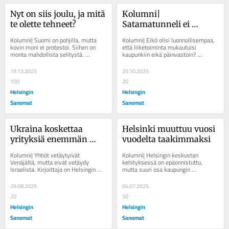
Nyt on siis joulu, ja mitä 
Kolumni| 
te olette tehneet?
Satamatunneli ei 
ratkaise Jätkäsaaren 
Kolumni| Suomi on pohjilla, mutta 
Kolumni| Eikö olisi luonnollisempaa, 
ruuhkia
kovin moni ei protestoi. Siihen on 
että liiketoiminta mukautuisi 
monta mahdollista selitystä. 
kaupunkiin eikä päinvastoin? 
Kirjoittaja on Helsingin Sanomien 
Kirjoittaja on Helsingin Sanomien 
vakituinen...
vakituinen...
19.12.2025
25.10.2025
100
20
Helsingin
Helsingin
Sanomat
Sanomat
Ukraina koskettaa 
Helsinki muuttuu vuosi 
yrityksiä enemmän 
vuodelta taakimmaksi
kuin Gaza
Kolumni| Yhtiöt vetäytyivät 
Kolumni| Helsingin keskustan 
Venäjältä, mutta eivät vetäydy 
kehityksessä on epäonnistuttu, 
Israelista. Kirjoittaja on Helsingin 
mutta suuri osa kaupungin 
Sanomien vakituinen kolumnisti. ...
kiinnostavista uusista jutuista ei 
tapahdukaan siellä. ...
29.08.2025
04.07.2025
20
50
Helsingin
Helsingin
Sanomat
Sanomat