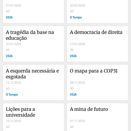
analfabetismo...
27.02.2026
20.02.2026
40
30
VEJA
O Tempo
A tragédia da base na 
A democracia de direita
educação
31.01.2026
17.01.2026
40
30
VEJA
VEJA
A esquerda necessária e 
O mapa para a COP31
esgotada
12.12.2025
29.11.2025
40
30
O Tempo
VEJA
Lições para a 
A mina de futuro
universidade
15.11.2025
01.11.2025
40
40