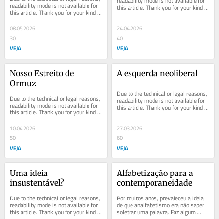
readability mode is not available for 
readability mode is not available for 
this article. Thank you for your kind 
this article. Thank you for your kind 
understanding.
understanding.
08.05.2026
24.04.2026
30
40
VEJA
VEJA
Nosso Estreito de 
A esquerda neoliberal
Ormuz
Due to the technical or legal reasons, 
Due to the technical or legal reasons, 
readability mode is not available for 
readability mode is not available for 
this article. Thank you for your kind 
this article. Thank you for your kind 
understanding.
understanding.
10.04.2026
27.03.2026
50
60
VEJA
VEJA
Uma ideia 
Alfabetização para a 
insustentável?
contemporaneidade
Due to the technical or legal reasons, 
Por muitos anos, prevaleceu a ideia 
readability mode is not available for 
de que analfabetismo era não saber 
this article. Thank you for your kind 
soletrar uma palavra. Faz algum 
understanding.
tempo, usa-se o conceito de 