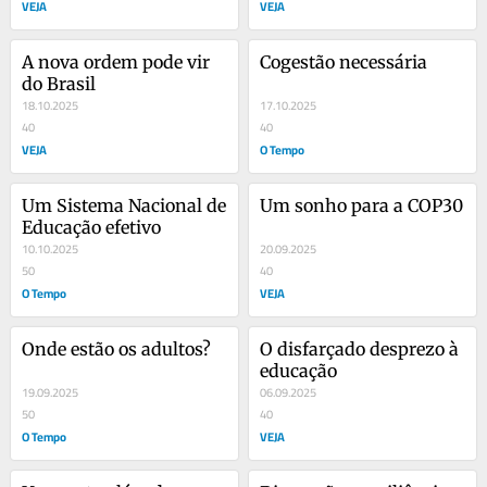
VEJA
VEJA
A nova ordem pode vir 
Cogestão necessária
do Brasil
18.10.2025
17.10.2025
40
40
VEJA
O Tempo
Um Sistema Nacional de 
Um sonho para a COP30
Educação efetivo
10.10.2025
20.09.2025
50
40
O Tempo
VEJA
Onde estão os adultos?
O disfarçado desprezo à 
educação
19.09.2025
06.09.2025
50
40
O Tempo
VEJA