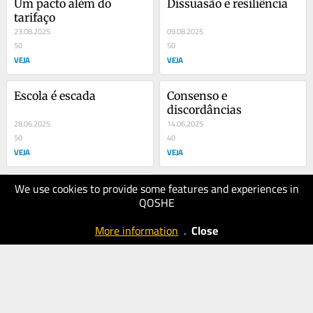
Um pacto além do 
Dissuasão e resiliência
tarifaço
23.08.2025
09.08.2025
50
50
VEJA
VEJA
Escola é escada
Consenso e 
discordâncias
28.06.2025
14.06.2025
50
40
VEJA
VEJA
We use cookies to provide some features and experiences in
A estrada da civilização
QOSHE
17.05.2025
40
More information
.
Close
VEJA