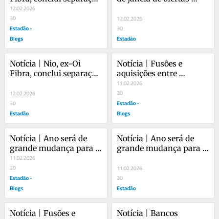
de antiga dona e vai 
12.02.2026
públicas de ações no 
buscar fusões e 
30
Brasil no primeiro 
12.02.2026
aquisições
Estadão -
semestre
30
Blogs
Estadão
Notícia | Nio, ex-Oi 
Notícia | Fusões e 
Fibra, conclui separação 
aquisições entre 
de antiga dona e vai 
empresas de banda 
11.02.2026
buscar fusões e 
larga devem voltar a 
30
12.02.2026
aquisições
crescer
Estadão -
30
Estadão
Blogs
Notícia | Ano será de 
Notícia | Ano será de 
grande mudança para 
grande mudança para 
as companhias, diz 
11.02.2026
as companhias, diz 
presidente da Abrasca
20
presidente da Abrasca
11.02.2026
Estadão -
30
Blogs
Estadão
Notícia | Fusões e 
Notícia | Bancos 