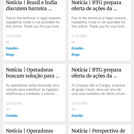
Notícia | Brasil e Índia 
Notícia | BTG prepara 
discutem barreira 
oferta de ações da 
técnica para exportação 
Compass Gás e Energia, 
Due to the technical or legal reasons, 
Due to the technical or legal reasons, 
de calçados
do grupo Cosan
readability mode is not available for 
readability mode is not available for 
this article. Thank you for your kind 
this article. Thank you for your kind 
understanding.
understanding.
24.02.2026
22.02.2026
60
40
Estadão -
Estadão -
Blogs
Blogs
Notícia | Operadoras 
Notícia | BTG prepara 
buscam solução para 
oferta de ações da 
combater falsificação de 
Compass Gás e Energia, 
As operadoras estão buscando uma 
A Compass Gás e Energia, empresa 
ligações
do grupo Cosan
solução para autenticar as ligações 
do grupo Cosan, deve ser alvo de 
telefônicas e combater o volume 
uma nova tentativa de oferta inicial 
crescente de golpes. Uma 
de ações (IPO) nos próximos meses, 
resolução...
apurou a...
22.02.2026
22.02.2026
30
30
Estadão
Estadão
Notícia | Operadoras 
Notícia | Perspectiva de 