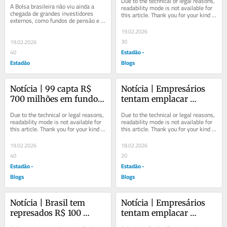
Due to the technical or legal reasons, 
na B3, diz Bradesco
renda
A Bolsa brasileira não viu ainda a 
readability mode is not available for 
chegada de grandes investidores 
this article. Thank you for your kind 
externos, como fundos de pensão e 
understanding.
soberanos. O fluxo de estrangeiro 
19.02.2026
comemorado...
30
19.02.2026
Estadão -
40
Estadão
Blogs
Notícia | 99 capta R$ 
Notícia | Empresários 
700 milhões em fundo 
tentam emplacar 
para ampliar crédito em 
‘Redata paralelo’, com 
Due to the technical or legal reasons, 
Due to the technical or legal reasons, 
conta digital
desoneração nos 
readability mode is not available for 
readability mode is not available for 
this article. Thank you for your kind 
this article. Thank you for your kind 
Estados
understanding.
understanding.
19.02.2026
18.02.2026
40
20
Estadão -
Estadão -
Blogs
Blogs
Notícia | Brasil tem 
Notícia | Empresários 
represados R$ 100 
tentam emplacar 
bilhões em projetos de 
‘Redata paralelo’, com 