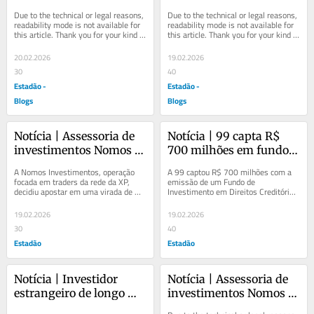
formação e inovação no 
prazo ainda não entrou 
Due to the technical or legal reasons, 
Due to the technical or legal reasons, 
setor automotivo
na B3, diz Bradesco
readability mode is not available for 
readability mode is not available for 
this article. Thank you for your kind 
this article. Thank you for your kind 
understanding.
understanding.
20.02.2026
19.02.2026
30
40
Estadão -
Estadão -
Blogs
Blogs
Notícia | Assessoria de 
Notícia | 99 capta R$ 
investimentos Nomos 
700 milhões em fundo 
amplia foco para a alta 
para ampliar crédito em 
A Nomos Investimentos, operação 
A 99 captou R$ 700 milhões com a 
renda
conta digital
focada em traders da rede da XP, 
emissão de um Fundo de 
decidiu apostar em uma virada de 
Investimento em Direitos Creditórios 
chave. Após crescer ancorada no 
(FIDC) para investir na expansão da 
público de renda...
carteira de...
19.02.2026
19.02.2026
30
40
Estadão
Estadão
Notícia | Investidor 
Notícia | Assessoria de 
estrangeiro de longo 
investimentos Nomos 
prazo ainda não entrou 
amplia foco para a alta 