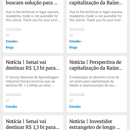
buscam solução para 
capitalização da Raízen 
combater falsificação de 
melhora clima com 
Due to the technical or legal reasons, 
Due to the technical or legal reasons, 
ligações
credores
readability mode is not available for 
readability mode is not available for 
this article. Thank you for your kind 
this article. Thank you for your kind 
understanding.
understanding.
22.02.2026
20.02.2026
30
40
Estadão -
Estadão -
Blogs
Blogs
Notícia | Senai vai 
Notícia | Perspectiva de 
destinar R$ 1,3 bi para 
capitalização da Raízen 
formação e inovação no 
melhora clima com 
O Serviço Nacional de Aprendizagem 
A elaboração do desenho inicial de 
setor automotivo
credores
Industrial (Senai) anunciou que vai 
um plano para capitalização da 
destinar R$ 1,3 bilhão ao setor 
Raízen e reestruturação de seu 
automotivo até 2029, no âmbito do 
passivo tirou pressão dos papéis 
Programa...
emitidos no...
20.02.2026
20.02.2026
30
40
Estadão
Estadão
Notícia | Senai vai 
Notícia | Investidor 
destinar R$ 1,3 bi para 
estrangeiro de longo 