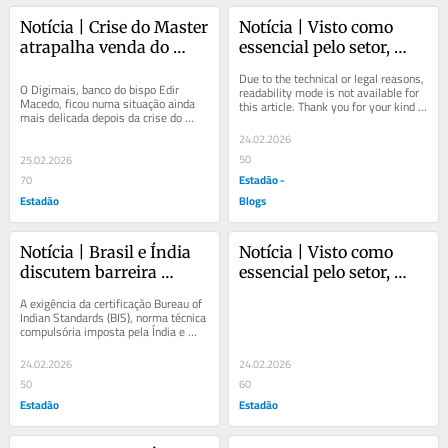
Notícia | Crise do Master 
Notícia | Visto como 
atrapalha venda do 
essencial pelo setor, 
Digimais e deixa banco 
Redata enfrenta 
Due to the technical or legal reasons, 
sob pressão
impasse no Congresso
O Digimais, banco do bispo Edir 
readability mode is not available for 
Macedo, ficou numa situação ainda 
this article. Thank you for your kind 
mais delicada depois da crise do 
understanding.
Banco Master. O caso retirou da 
24.02.2026
mesa a única...
50
25.02.2026
Estadão -
70
Estadão
Blogs
Notícia | Brasil e Índia 
Notícia | Visto como 
discutem barreira 
essencial pelo setor, 
técnica para exportação 
Redata enfrenta 
A exigência da certificação Bureau of 
de calçados
impasse no Congresso
Indian Standards (BIS), norma técnica 
compulsória imposta pela Índia e 
apontada pela indústria brasileira...
24.02.2026
24.02.2026
50
60
Estadão
Estadão