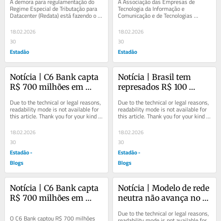
A demora para regulamentação do 
A Associação das Empresas de 
data centers
desoneração nos 
Regime Especial de Tributação para 
Tecnologia da Informação e 
Datacenter (Redata) está fazendo o 
Comunicação e de Tecnologias 
Estados
Brasil ficar atrás de outros países 
Digitais (Brasscom) está buscando a 
na...
aprovação de uma...
18.02.2026
18.02.2026
30
30
Estadão
Estadão
Notícia | C6 Bank capta 
Notícia | Brasil tem 
R$ 700 milhões em 
represados R$ 100 
emissão de letras 
bilhões em projetos de 
Due to the technical or legal reasons, 
Due to the technical or legal reasons, 
financeiras, com forte 
data centers
readability mode is not available for 
readability mode is not available for 
this article. Thank you for your kind 
this article. Thank you for your kind 
demanda
understanding.
understanding.
18.02.2026
18.02.2026
30
30
Estadão -
Estadão -
Blogs
Blogs
Notícia | C6 Bank capta 
Notícia | Modelo de rede 
R$ 700 milhões em 
neutra não avança no 
emissão de letras 
Brasil e teles voltam 
Due to the technical or legal reasons, 
financeiras, com forte 
atrás
O C6 Bank captou R$ 700 milhões 
readability mode is not available for 