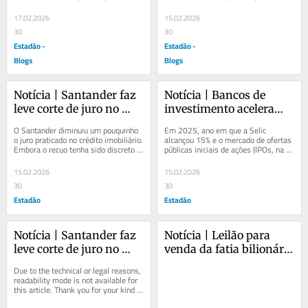
understanding.
understanding.
17.02.2026
15.02.2026
30
30
Estadão -
Estadão -
Blogs
Blogs
Notícia | Santander faz 
Notícia | Bancos de 
leve corte de juro no 
investimento aceleram 
crédito imobiliário
receitas, com renda fixa 
O Santander diminuiu um pouquinho 
Em 2025, ano em que a Selic 
em destaque
o juro praticado no crédito imobiliário. 
alcançou 15% e o mercado de ofertas 
Embora o recuo tenha sido discreto 
públicas iniciais de ações (IPOs, na 
neste momento e a taxa permaneça...
sigla em inglês) permaneceu fechado, 
a...
15.02.2026
15.02.2026
30
30
Estadão
Estadão
Notícia | Santander faz 
Notícia | Leilão para 
leve corte de juro no 
venda da fatia bilionária 
crédito imobiliário
da Oi na V.tal pode ser 
Due to the technical or legal reasons, 
esvaziado
readability mode is not available for 
this article. Thank you for your kind 
understanding.