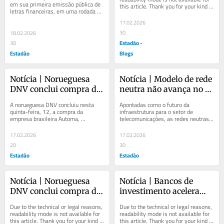
em sua primeira emissão pública de 
this article. Thank you for your kind 
demanda
letras financeiras, em uma rodada 
understanding.
divida em duas séries. A operação 
17.02.2026
atraiu R$...
30
18.02.2026
Estadão -
30
Estadão
Blogs
Notícia | Norueguesa 
Notícia | Modelo de rede 
DNV conclui compra da 
neutra não avança no 
brasileira Automa e 
Brasil e teles voltam 
A norueguesa DNV concluiu nesta 
Apontadas como o futuro da 
planeja crescimento 
atrás
quinta-feira, 12, a compra da 
infraestrutura para o setor de 
empresa brasileira Automa, 
telecomunicações, as redes neutras 
acelerado
especializada no desenvolvimento de 
não prosperaram como esperado. 
softwares para gestão,...
Hoje, restam apenas...
17.02.2026
17.02.2026
20
30
Estadão
Estadão
Notícia | Norueguesa 
Notícia | Bancos de 
DNV conclui compra da 
investimento aceleram 
brasileira Automa e 
receitas, com renda fixa 
Due to the technical or legal reasons, 
Due to the technical or legal reasons, 
planeja crescimento 
em destaque
readability mode is not available for 
readability mode is not available for 
this article. Thank you for your kind 
this article. Thank you for your kind 
acelerado