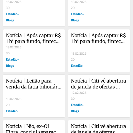
15.02.2026
13.02.2026
30
20
Estadão -
Estadão -
Blogs
Blogs
Notícia | Após captar R$ 
Notícia | Após captar R$ 
1 bi para fundo, fintech 
1 bi para fundo, fintech 
Listo mira atrair 
13.02.2026
Listo mira atrair 
investimento acionário
30
investimento acionário
13.02.2026
Estadão -
20
Blogs
Estadão
Notícia | Leilão para 
Notícia | Citi vê abertura 
venda da fatia bilionária 
de janela de ofertas 
da Oi na V.tal pode ser 
públicas de ações no 
12.02.2026
esvaziado
Brasil no primeiro 
30
13.02.2026
semestre
Estadão -
20
Estadão
Blogs
Notícia | Nio, ex-Oi 
Notícia | Citi vê abertura 
Fibra, conclui separação 
de janela de ofertas 