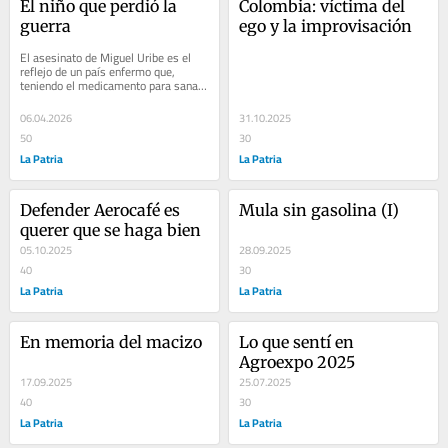
El niño que perdió la 
Colombia: víctima del 
guerra
ego y la improvisación
El asesinato de Miguel Uribe es el 
reflejo de un país enfermo que, 
teniendo el medicamento para sanar, 
prefiere no tomarlo. La siguiente...
06.04.2026
31.10.2025
50
30
La Patria
La Patria
Defender Aerocafé es 
Mula sin gasolina (I)
querer que se haga bien
05.10.2025
28.09.2025
40
30
La Patria
La Patria
En memoria del macizo
Lo que sentí en 
Agroexpo 2025
17.09.2025
25.07.2025
40
30
La Patria
La Patria