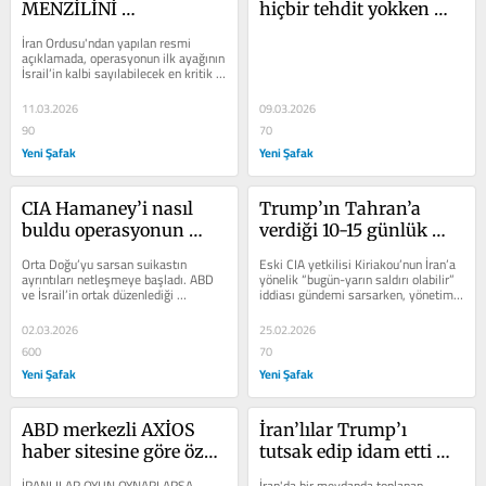
MENZİLİNİ 
hiçbir tehdit yokken 
GENİŞLETTİ: Hayfa, Tel 
Trump’ı Siyonistler mi, 
İran Ordusu'ndan yapılan resmi 
Aviv, ABD’nin Arifjan 
Pentagon mu kirli 
açıklamada, operasyonun ilk ayağının 
İsrail’in kalbi sayılabilecek en kritik 
kampı aynı anda hedef 
savaşa zorladı tepkisi!
iki kenti olan Hayfa ve Tel...
alındı!
11.03.2026
09.03.2026
90
70
Yeni Şafak
Yeni Şafak
CIA Hamaney’i nasıl 
Trump’ın Tahran’a 
buldu operasyonun 
verdiği 10-15 günlük 
perde arkasında yapay 
süre dolmadan saldırı 
Orta Doğu’yu sarsan suikastın 
Eski CIA yetkilisi Kiriakou’nun İran’a 
zekâ çıktı Sadece bir 
kararı aldığı iddia edildi
ayrıntıları netleşmeye başladı. ABD 
yönelik “bugün-yarın saldırı olabilir” 
ve İsrail’in ortak düzenlediği 
iddiası gündemi sarsarken, yönetim 
isim kaçabildi!
operasyonda Ayetullah Ali 
içinde siyasi ve...
Hamaney’in...
02.03.2026
25.02.2026
600
70
Yeni Şafak
Yeni Şafak
ABD merkezli AXİOS 
İran’lılar Trump’ı 
haber sitesine göre özel 
tutsak edip idam etti 
kuvvetler İran’da üst 
diplomatik gerilim 
İRANLILAR OYUN OYNARLARSA 
İran'da bir meydanda toplanan 