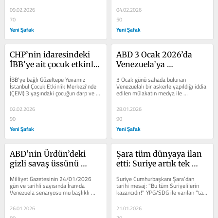
oturmuştu. “Casusluk...
Yeniden Refah Partisi Genel...
varsa neden suç delili 
09.02.2026
04.02.2026
olarak yargıya 
70
50
vermiyorsunuz?
Yeni Şafak
Yeni Şafak
CHP’nin idaresindeki 
ABD 3 Ocak 2026’da 
İBB’ye ait çocuk etkinlik 
Venezuela’ya 
merkezindeki iddialara 
düzenlediği gizli bir 
İBB’ye bağlı Güzeltepe Yuvamız 
3 Ocak günü sahada bulunan 
ilişkin çocuğun 
silahla Pasif Sonik 
İstanbul Çocuk Etkinlik Merkezi’nde 
Venezuelalı bir askerle yapıldığı iddia 
(ÇEM) 3 yaşındaki çocuğun darp ve 
edilen mülakatın medya ile 
ailesinin avukatından 
Dalga yaratarak 
istismara uğradığı...
paylaşılan kısmında ‘’ Bir çeşit...
sert açıklamalar geldi!
yüzlerce askeri etkisiz 
02.02.2026
28.01.2026
hale getirdi
90
90
Yeni Şafak
Yeni Şafak
ABD’nin Ürdün’deki 
Şara tüm dünyaya ilan 
gizli savaş üssünü 
etti: Suriye artık tek 
operasyon merkezine 
parça, bölünmüşlük 
Milliyet Gazetesinin 24/01/2026 
Suriye Cumhurbaşkanı Şara’dan 
çevirmesi savaş 
bitti!
gün ve tarihli sayısında İran›da 
tarihi mesaj: "Bu tüm Suriyelilerin 
Venezuela senaryosu mu başlıklı 
kazancıdır!" YPG/SDG ile varılan "tam 
tehdidini artırdı
köşe yazısında ABD’nin İran 
entegrasyon" anlaşmasının...
hamlesi...
26.01.2026
21.01.2026
80
70