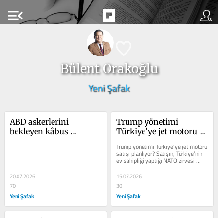
menu_open
Bülent Orakoğlu
Yeni Şafak
ABD askerlerini 
Trump yönetimi 
bekleyen kâbus 
Türkiye’ye jet motoru 
senaryosu!
satışı planlıyor?
Trump yönetimi Türkiye’ye jet motoru 
satışı planlıyor? Satışın, Türkiye’nin 
ev sahipliği yaptığı NATO zirvesi 
öncesinde Ankara’ya...
20.07.2026
15.07.2026
70
30
Yeni Şafak
Yeni Şafak