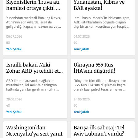
Siyonistlerin Truva atı 
Yunanistan, Kıbrıs ve 
hamlesi ortaya çıktı! 
BAE ayakta!
Atina İsrail’in oyuncağı 
Yunanistan merkezli Banking News, 
İsrail basını Maariv’in iddiasına göre; 
haline geldi!
Atina’nın son yıllarda İsrail ile 
ABD istihbaratının bölgede olağan 
geliştirdiği kapsamlı savunma ve 
dışı bir askeri koordinasyon tespit 
güvenlik iş birliğinin ülkeyi...
etmesiyle birlikte...
06.07.2026
01.07.2026
80
60
Yeni Şafak
Yeni Şafak
İsrailli bakan Miki 
Ukrayna 555 Rus 
Zohar ABD’yi tehdit etti! 
İHA’sını düşürdü!
“ABD ile İsrail yakın 
ABD ile İran arasında sağlanan 
Dünyanın tüm dikkati Ukrayna’nın 
gelecekte hesaplaşacak”
mutabakat, Tel Aviv-Washington 
555 Rus İHA’sını düşürmek başta 
hattında yeni bir gerilimin fitilini 
olarak bazı petrol tesislerine ve 
ateşledi. İsrail Kültür ve Spor 
binalara yapılan saldırıların...
Bakanı...
29.06.2026
24.06.2026
40
60
Yeni Şafak
Yeni Şafak
Washington’dan 
Barışa ilk sabotaj: Tel 
Netenyahu’ya sert yanıt
Aviv Lübnan’ı vurdu?