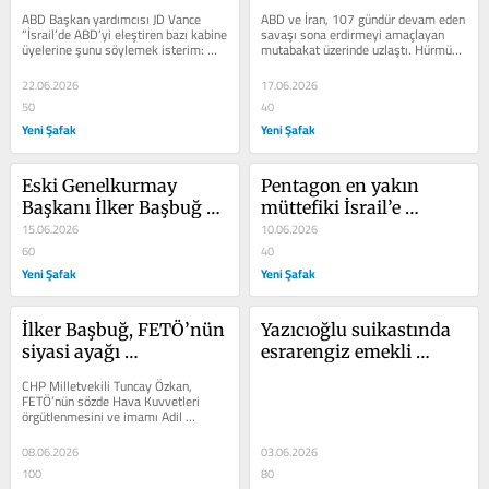
ABD Başkan yardımcısı JD Vance 
ABD ve İran, 107 gündür devam eden 
“İsrail’de ABD’yi eleştiren bazı kabine 
savaşı sona erdirmeyi amaçlayan 
üyelerine şunu söylemek isterim: 
mutabakat üzerinde uzlaştı. Hürmüz 
Son üç ayda, vatanınızı...
Boğazı’nın yeniden açılması,...
22.06.2026
17.06.2026
50
40
Yeni Şafak
Yeni Şafak
Eski Genelkurmay 
Pentagon en yakın 
Başkanı İlker Başbuğ 
müttefiki İsrail’e 
Kontrgerilla’yı ve yeni 
15.06.2026
yönelik karşı istihbarat 
10.06.2026
versiyonunu neden 
60
tehdit seviyesini ‘kritik’ 
40
inkar ediyor?
Yeni Şafak
düzeye çıkardı!
Yeni Şafak
İlker Başbuğ, FETÖ’nün 
Yazıcıoğlu suikastında 
siyasi ayağı 
esrarengiz emekli 
tartışmasının fitilini 
Yarbay Ercüment 
CHP Milletvekili Tuncay Özkan, 
hangi nedenle ateşledi?
Güler’in rolü neydi?
FETÖ’nün sözde Hava Kuvvetleri 
örgütlenmesini ve imamı Adil 
Öksüz’ü deşifre eden bir flash belleği 
Kara...
08.06.2026
03.06.2026
100
80