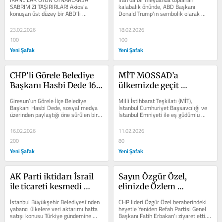
düzey iki şahsa suikast 
tırmanıyor!
SABRIMIZI TAŞIRIRLAR! Axios’a 
kalabalık önünde, ABD Başkanı 
konuşan üst düzey bir ABD’li 
Donald Trump'ın sembolik olarak 
yapacaklar!
yetkili, Trump yönetiminin İran’ın...
idam edildiği bir performans 
sergilendi. Elleri...
23.02.2026
18.02.2026
100
100
Yeni Şafak
Yeni Şafak
CHP’li Görele Belediye 
MİT MOSSAD’a 
Başkanı Hasbi Dede 16 
ülkemizde geçit 
yaşındaki bir kız 
vermiyor. MONİTUM 
Giresun’un Görele İlçe Belediye 
Milli İstihbarat Teşkilatı (MİT), 
çocuğuna cinsel 
faaliyeti ile 2 casus daha 
Başkanı Hasbi Dede, sosyal medya 
İstanbul Cumhuriyet Başsavcılığı ve 
üzerinden paylaştığı öne sürülen bir 
İstanbul Emniyeti ile eş güdümlü 
tacizden tutuklandı!
yakalandı!
mesajla ilgili yürütülen...
yürüttüğü operasyon...
16.02.2026
11.02.2026
200
80
Yeni Şafak
Yeni Şafak
AK Parti iktidarı İsrail 
Sayın Özgür Özel, 
ile ticareti kesmedi 
elinizde Özlem 
iftirasını atanlar İsrail’e 
Çerçioğlu’nun Aziz 
İstanbul Büyükşehir Belediyesi’nden 
CHP lideri Özgür Özel beraberindeki 
network ihalesini neden 
Aktaş’a ödettiğini iddia 
yabancı ülkelere veri aktarımı hatta 
heyetle Yeniden Refah Partisi Genel 
satışı konusu Türkiye gündemine 
Başkanı Fatih Erbakan'ı ziyaret etti. 
verdi?
ettiğiniz fatura var mı 