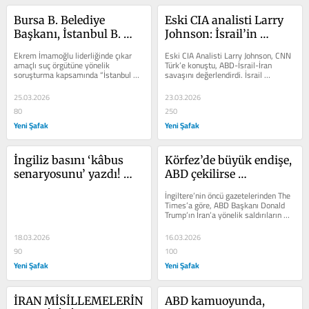
Bursa B. Belediye 
Eski CIA analisti Larry 
Başkanı, İstanbul B. 
Johnson: İsrail’in 
Belediye Başkanı 
sonraki hedefi Türkiye!
Ekrem İmamoğlu liderliğinde çıkar 
Eski CIA Analisti Larry Johnson, CNN 
İmamoğlu’nun izinden 
amaçlı suç örgütüne yönelik 
Türk’e konuştu, ABD-İsrail-İran 
soruşturma kapsamında “İstanbul 
savaşını değerlendirdi. İsrail 
mi gidiyor?
(7)Senin” isimli mobil uygulama...
yönetiminin saldırganlığına dikkat...
25.03.2026
23.03.2026
80
250
Yeni Şafak
Yeni Şafak
İngiliz basını ‘kâbus 
Körfez’de büyük endişe, 
senaryosunu’ yazdı! 
ABD çekilirse 
‘Türkiye’ye saldırı Orta 
Ortadoğu’yu ne 
İngiltere’nin öncü gazetelerinden The 
Doğu’daki her ülke için 
bekliyor?
Times’a göre, ABD Başkanı Donald 
Trump’ın İran’a yönelik saldırıların 
felaket olur’
ardından erken zafer...
18.03.2026
16.03.2026
90
100
Yeni Şafak
Yeni Şafak
İRAN MİSİLLEMELERİN 
ABD kamuoyunda, 