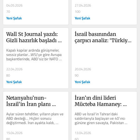
04.05.2026
27.04.2026
70
100
Yeni Şafak
Yeni Şafak
Wall St Journal yazdı: 
İsrail basınından 
Gizli hazırlık başladı 
çarpıcı analiz: ‘Türkiye 
NATO planı ortaya çıktı 
ile savaşa ne kadar 
Kapalı kapılar ardında görüşmeler, 
ABD çekilirse Avrupa ne 
yakınız?’
sessiz planlar...WSJ’ye göre Avrupa 
başkentlerinde, ABD’siz bir NATO 
yapacak?
senaryosuna karşı sessiz ama...
22.04.2026
20.04.2026
80
90
Yeni Şafak
Yeni Şafak
Netanyahu’nun-
İran’ın dini lideri 
İsrail’in İran planı 
Mücteba Hamaney: 
çöktü Netanyahu için 
Hürmüz Boğazı 
Aylar süren tehditler, yılların planı ve 
ABD ve İsrail’in Tahran’daki 
tarihi hezimet Savaşı 
haklarımızdan asla 
ABD desteği… Hiçbiri sonucu 
saldırılarıyla başlayan ve 40’ıncı 
değiştirmedi. İran ayakta kaldı, 
gününe giren savaşta, Pakistan 
başlattı masaya bile 
vazgeçmeyeceğiz!
ateşkes Washington’da...
arabuluculuğunda ABD ile İran...
oturamadı!
15.04.2026
13.04.2026
80
60