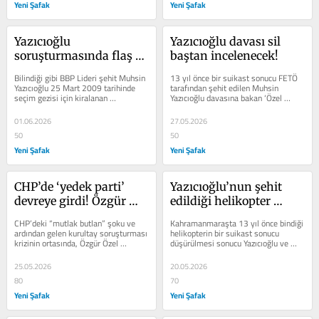
Yeni Şafak
Yeni Şafak
Yazıcıoğlu 
Yazıcıoğlu davası sil 
soruşturmasında flaş 
baştan incelenecek!
gelişmeler! Aileler 
Bilindiği gibi BBP Lideri şehit Muhsin 
13 yıl önce bir suikast sonucu FETÖ 
harekete geçti, 
Yazıcıoğlu 25 Mart 2009 tarihinde 
tarafından şehit edilen Muhsin 
seçim gezisi için kiralanan 
Yazıcıoğlu davasına bakan ‘Özel 
kameralar incelenecek!
helikopterin F1 ve F16 savaş...
yetkili savcıların FETÖ iltisaklı...
01.06.2026
27.05.2026
50
50
Yeni Şafak
Yeni Şafak
CHP’de ‘yedek parti’ 
Yazıcıoğlu’nun şehit 
devreye girdi! Özgür 
edildiği helikopter 
Özel ekibini TEK Parti 
FETÖ’cü pilot Ali 
CHP’deki “mutlak butlan” şoku ve 
Kahramanmaraşta 13 yıl önce bindiği 
binasına mı taşıyor!
Armağan’ın kullandığı 
ardından gelen kurultay soruşturması 
helikopterin bir suikast sonucu 
krizinin ortasında, Özgür Özel 
düşürülmesi sonucu Yazıcıoğlu ve 
askeri jet ile neden takip 
cephesinin “B planı” deşifre...
beraberindeki 5 kişi hakkın...
edildi?
25.05.2026
20.05.2026
80
70
Yeni Şafak
Yeni Şafak