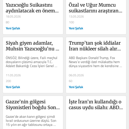
Yazıcıoğlu Suikastını 
Özal ve Uğur Mumcu 
aydınlatacak en önemli 
suikastlarını araştıran 
delil niteliğindeki GPS 
18.05.2026
Savcı Uğur Tonik’in 
13.05.2026
cihazlarının MAK 
80
kızını kimler neden 
100
timinde görevli olan 
Yeni Şafak
kaçırdı?
Yeni Şafak
FETÖ’CÜ askerler 
Yarbay Davut Uçum ve 
Siyah giyen adamlar, 
Trump’tan şok iddialar 
Astsubay Aydın Özsıcak 
Muhsin Yazıcıoğlu’nu 
İran nükleer silah alırsa 
tarafından neden 
helikopter enkazından 
ABD havaya uçar İsrail 
çalınmıştı?
ÖNSÖZ; Bilindiği üzere, Faili meçhul 
ABD Başkanı Donald Trump, Fox 
sağ çıkararak işkence 
de dakikalar içinde yok 
dosyaların çözümü amacıyla T.C. 
News’e verdiği özel mülakatta hem 
Adalet Bakanlığı Ceza İşleri Genel 
dünya siyasetini hem de kendisine 
ile öldürmüş!
olur
Müdürlüğü bünyesinde...
yönelik düzenlenen suikast 
girişimini...
11.05.2026
06.05.2026
200
60
Yeni Şafak
Yeni Şafak
Gazze’nin gölgesi 
İşte İran’ın kullandığı o 
Siyonistleri boğdu Son 
casus uydu silahı: ABD 
15 yılın en ağır tablosu 
üsleri adım adım takip 
Gazze’de akan kanın gölgesi şimdi 
İsrail ordusunda perde 
edildi!
İsrail ordusunun üzerine düştü. Son 
15 yılın en ağır tablosunu ortaya 
arkası felaket!
koyan veriler, asker ve polis...