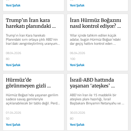
Yeni Şafak
Yeni Şafak
Trump’ın İran kara 
İran Hürmüz Boğazını 
harekatı planındaki 
nasıl kontrol ediyor? 
sırrı ortaya çıktı: 
Adalar uçak gemilerine 
Trump’ın İran Kara harekatı 
Yıllar içinde tahkim edilen küçük 
Uranyumu nasıl 
dönüştürüldü İşte 
Planındaki sırrı ortaya çıktı ABD’nin 
adalar, bugün Hürmüz Boğazı’ndaki 
İran’daki zenginleştirilmiş uranyumu 
dar geçiş hattını kontrol eden 
kaçıracaklar?
ABD’yi kilitleyen strateji
ele geçirmek için günler...
stratejik noktalara dönüştü. Bu...
08.04.2026
06.04.2026
80
100
Yeni Şafak
Yeni Şafak
Hürmüz’de 
İsrail-ABD hattında 
görünmeyen gizli 
yaşanan ‘ateşkes’ 
savaş…
çatlağı: Netenyahu 
Hürmüz Boğazı’nda yaşanan gerilim 
ABD’nin İran ile 15 maddelik bir 
neden panik oldu?
sadece savaş gemileriyle 
ateşkes planı hazırlığı, İsrail 
açıklanabilecek bir tablo değil. Perde 
Başbakanı Binyamin Netanyahu ve 
arkasında çok daha büyük, çok daha...
Tel Aviv yönetiminde panik yarattı. 
ABD...
01.04.2026
30.03.2026
50
80
Yeni Şafak
Yeni Şafak