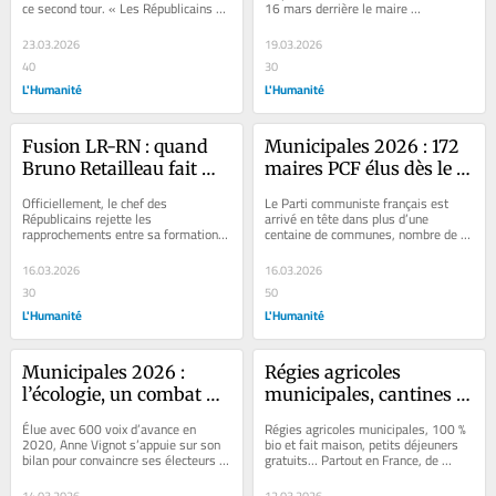
ce second tour. « Les Républicains », 
16 mars derrière le maire 
quant à eux, s’ils...
communiste sortant, Pierre Garzon, 
tandis...
23.03.2026
19.03.2026
40
30
L'Humanité
L'Humanité
Fusion LR-RN : quand 
Municipales 2026 : 172 
Bruno Retailleau fait 
maires PCF élus dès le 
semblant de ne pas 
premier tour
Officiellement, le chef des 
Le Parti communiste français est 
vouloir s’allier à 
Républicains rejette les 
arrivé en tête dans plus d’une 
rapprochements entre sa formation 
centaine de communes, nombre de 
l’extrême droite
et celle de Marine Le Pen pour le 
maires sortants étant réélus dès le 
second tour des élections...
premier...
16.03.2026
16.03.2026
30
50
L'Humanité
L'Humanité
Municipales 2026 : 
Régies agricoles 
l’écologie, un combat 
municipales, cantines 
après l’autre à Besançon
scolaires 100 % bio… 
Élue avec 600 voix d’avance en 
Régies agricoles municipales, 100 % 
Quand les municipalités 
2020, Anne Vignot s’appuie sur son 
bio et fait maison, petits déjeuners 
bilan pour convaincre ses électeurs 
gratuits… Partout en France, de 
de gauche verdissent les 
de lui confier à nouveau les rênes 
nombreuses villes relèvent le défi 
assiettes
de...
du...