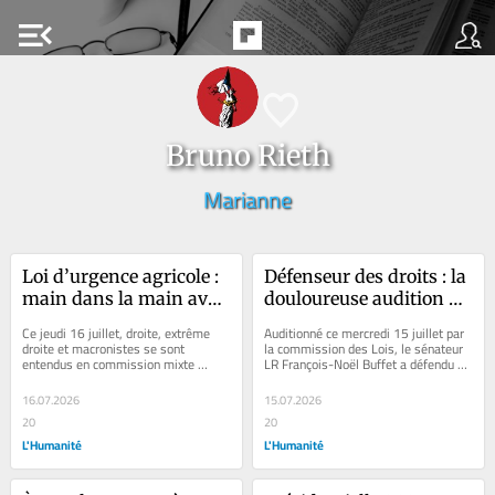
menu_open
Bruno Rieth
Marianne
Loi d’urgence agricole : 
Défenseur des droits : la 
main dans la main avec 
douloureuse audition de 
la FNSEA, la CMP valide 
François-Noël Buffet 
Ce jeudi 16 juillet, droite, extrême 
Auditionné ce mercredi 15 juillet par 
le retour des pesticides 
devant l’Assemblée 
droite et macronistes se sont 
la commission des Lois, le sénateur 
entendus en commission mixte 
LR François-Noël Buffet a défendu sa 
interdits
nationale
paritaire pour accoucher d’une loi 
candidature au poste de...
d’urgence...
16.07.2026
15.07.2026
20
20
L'Humanité
L'Humanité