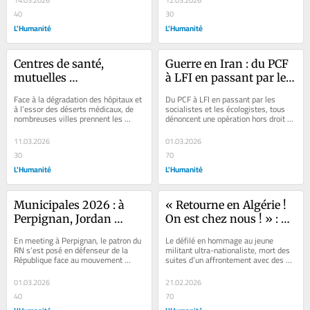
14.03.2026
12.03.2026
40
30
L'Humanité
L'Humanité
Centres de santé, 
Guerre en Iran : du PCF 
mutuelles 
à LFI en passant par le 
communales… 
PS et les verts, la gauche 
Face à la dégradation des hôpitaux et 
Du PCF à LFI en passant par les 
Comment des maires 
française condamne 
à l’essor des déserts médicaux, de 
socialistes et les écologistes, tous 
nombreuses villes prennent les 
dénoncent une opération hors droit 
tentent de pallier 
unanimement 
devants : centres municipaux avec...
international, susceptible de plonger 
l’abandon de l’État
l’opération israélo-
la...
11.03.2026
01.03.2026
américaine
30
70
L'Humanité
L'Humanité
Municipales 2026 : à 
« Retourne en Algérie ! 
Perpignan, Jordan 
On est chez nous ! » : au 
Bardella en remet une 
cœur de la marche 
En meeting à Perpignan, le patron du 
Le défilé en hommage au jeune 
couche sur le cordon 
d’extrême droite en 
RN s’est posé en défenseur de la 
militant ultra-nationaliste, mort des 
République face au mouvement 
suites d’un affrontement avec des 
sanitaire anti-LFI et 
hommage à Quentin 
insoumis, tout en occultant les 
antifascistes, s'est tenu samedi...
refuse de regarder la 
Deranque
liens...
01.03.2026
21.02.2026
violence dans ses rangs
40
70