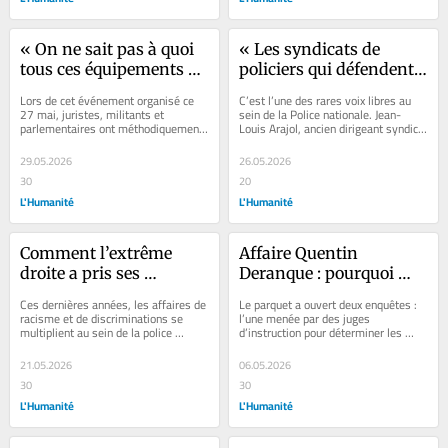
« On ne sait pas à quoi 
« Les syndicats de 
tous ces équipements 
policiers qui défendent 
servent ! » : un colloque 
encore les valeurs 
Lors de cet événement organisé ce 
C’est l’une des rares voix libres au 
à l’Assemblée nationale 
républicaines sont 
27 mai, juristes, militants et 
sein de la Police nationale. Jean-
parlementaires ont méthodiquement 
Louis Arajol, ancien dirigeant syndical 
étrille les ventes 
ultra-minoritaires » : 
démonté la ligne de défense du 
et major à la retraite,...
d’armes de la France à 
Jean-Louis Arajol, ex-
premier...
29.05.2026
26.05.2026
Israël
responsable syndical, 
30
20
fondateur de Police 
L'Humanité
L'Humanité
République et 
Citoyenneté
Comment l’extrême 
Affaire Quentin 
droite a pris ses 
Deranque : pourquoi 
quartiers dans la police
l’ouverture de deux 
Ces dernières années, les affaires de 
Le parquet a ouvert deux enquêtes : 
enquêtes par le parquet 
racisme et de discriminations se 
l’une menée par des juges 
multiplient au sein de la police 
d’instruction pour déterminer les 
de Lyon est dénoncée 
nationale. Signe du poids de plus en 
responsabilités dans la mort du 
par les avocats des 
plus...
jeune...
21.05.2026
06.05.2026
militants antifascistes
30
30
L'Humanité
L'Humanité