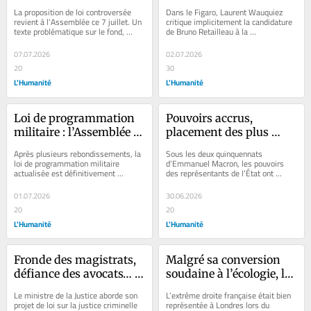
policiers : pourquoi ce 
la main à Édouard 
La proposition de loi controversée 
Dans le Figaro, Laurent Wauquiez 
texte est-il dangereux 
Philippe… pour mieux 
revient à l’Assemblée ce 7 juillet. Un 
critique implicitement la candidature 
texte problématique sur le fond, 
de Bruno Retailleau à la 
pour la démocratie ?
affaiblir Bruno 
malgré une reformulation...
présidentielle 2027 et affiche son 
Retailleau
soutien à...
07.07.2026
02.07.2026
20
30
L'Humanité
L'Humanité
Loi de programmation 
Pouvoirs accrus, 
militaire : l’Assemblée 
placement des plus 
nationale adopte 
fidèles, détournement 
Après plusieurs rebondissements, la 
Sous les deux quinquennats 
définitivement la 
du droit… Comment 
loi de programmation militaire 
d’Emmanuel Macron, les pouvoirs 
actualisée est définitivement 
des représentants de l’État ont 
rallonge de 36 milliards
Emmanuel Macron a 
adoptée ce 1er juillet. Au menu : une 
considérablement été renforcés, au 
fait des préfets 
rallonge...
risque d’en...
01.07.2026
30.06.2026
l’instrument de son 
20
20
autoritarisme
L'Humanité
L'Humanité
Fronde des magistrats, 
Malgré sa conversion 
défiance des avocats… 
soudaine à l’écologie, le 
Gérald Darmanin en 
RN grenouille à Londres 
Le ministre de la Justice aborde son 
L’extrême droite française était bien 
difficulté pour faire 
dans un raout 
projet de loi sur la justice criminelle 
représentée à Londres lors du 