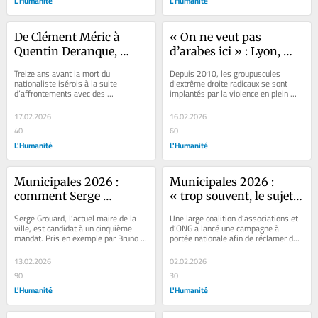
L'Humanité
L'Humanité
De Clément Méric à 
« On ne veut pas 
Quentin Deranque, 
d’arabes ici » : Lyon, 
comment notre 
capitale de l’ultradroite 
Treize ans avant la mort du 
Depuis 2010, les groupuscules 
démocratie a échoué à 
violente et raciste
nationaliste isérois à la suite 
d’extrême droite radicaux se sont 
d’affrontements avec des 
implantés par la violence en plein 
désamorcer la violence 
antifascistes, un militant de gauche 
cœur de la capitale des Gaules. 
politique
de 19 ans mourait à...
Leur...
17.02.2026
16.02.2026
40
60
L'Humanité
L'Humanité
Municipales 2026 : 
Municipales 2026 : 
comment Serge 
« trop souvent, le sujet 
Grouard a fait d’Orléans 
du service public est 
Serge Grouard, l’actuel maire de la 
Une large coalition d’associations et 
le laboratoire sécuritaire 
abordé de manière 
ville, est candidat à un cinquième 
d’ONG a lancé une campagne à 
mandat. Pris en exemple par Bruno 
portée nationale afin de réclamer des 
de la droite
dépolitisée », regrette 
Retailleau, sa politique sécuritaire 
futurs candidats de s’engager sur...
Arnaud Bontemps
et...
13.02.2026
02.02.2026
90
30
L'Humanité
L'Humanité