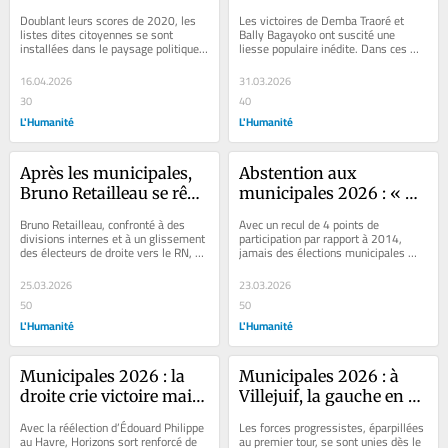
des listes « citoyennes »
habitants choisissent 
Doublant leurs scores de 2020, les 
Les victoires de Demba Traoré et 
l’euphorie malgré le 
listes dites citoyennes se sont 
Bally Bagayoko ont suscité une 
installées dans le paysage politique à 
liesse populaire inédite. Dans ces 
racisme
l’occasion des dernières élections...
villes de Seine-Saint-Denis, des 
habitants tenus...
16.04.2026
31.03.2026
30
40
L'Humanité
L'Humanité
Après les municipales, 
Abstention aux 
Bruno Retailleau se rêve 
municipales 2026 : « 
en candidat « RN libéral 
Une faible participation 
Bruno Retailleau, confronté à des 
Avec un recul de 4 points de 
» pour la présidentielle 
donne une prime forte à 
divisions internes et à un glissement 
participation par rapport à 2014, 
des électeurs de droite vers le RN, se 
jamais des élections municipales 
2027
la droite et à l’extrême 
prépare à mener une campagne 
n’avaient été boudées à ce point par 
droite », analyse le 
pour...
les...
25.03.2026
23.03.2026
sociologue Vincent 
50
50
Tiberj
L'Humanité
L'Humanité
Municipales 2026 : la 
Municipales 2026 : à 
droite crie victoire mais 
Villejuif, la gauche en 
encaisse des défaites 
ordre de bataille contre 
Avec la réélection d’Édouard Philippe 
Les forces progressistes, éparpillées 
majeures
la droite et l’abstention
au Havre, Horizons sort renforcé de 
au premier tour, se sont unies dès le 