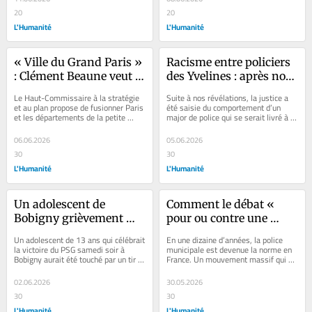
prochaine élection
20
20
L'Humanité
L'Humanité
« Ville du Grand Paris » 
Racisme entre policiers 
: Clément Beaune veut 
des Yvelines : après nos 
faire disparaître la petite 
révélations, une enquête 
Le Haut-Commissaire à la stratégie 
Suite à nos révélations, la justice a 
couronne et supprimer 
préliminaire ouverte
et au plan propose de fusionner Paris 
été saisie du comportement d’un 
et les départements de la petite 
major de police qui se serait livré à 
le 92, 93 et 94
couronne en une « Ville du Grand...
plusieurs reprises à des...
06.06.2026
05.06.2026
30
30
L'Humanité
L'Humanité
Un adolescent de 
Comment le débat « 
Bobigny grièvement 
pour ou contre une 
blessé à l’œil le soir de la 
police municipale ? » a 
Un adolescent de 13 ans qui célébrait 
En une dizaine d’années, la police 
victoire du PSG, l’IGPN 
été remplacé par « pour 
la victoire du PSG samedi soir à 
municipale est devenue la norme en 
Bobigny aurait été touché par un tir 
France. Un mouvement massif qui 
saisie d’une enquête
ou contre son 
de LBD d'un policier...
illustre l’hégémonie culturelle de la...
armement ? »
02.06.2026
30.05.2026
30
30
L'Humanité
L'Humanité