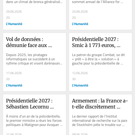
dans un climat de bronca généralisée 
sommet annuel de l’Alliance for 
adopter son projet de loi
climatosceptique
provoquée par sa gestion de...
Responsible Citizenship, rendez-vous 
des...
29.06.2026
25.06.2026
20
20
L'Humanité
L'Humanité
Vol de données : 
Présidentielle 2027 : 
démunie face aux 
Smic à 1 773 euros, 
cyberattaques, la 
police de proximité, 
Depuis 2025, les piratages 
Le patron du groupe Combat, se dit 
France, deuxième pays 
défense du nucléaire… 
informatiques se succèdent à un 
« prêt » à être la « solution » à 
rythme critique et visent dorénavant 
gauche pour la présidentielle de 
le plus touché au monde
Matthieu Pigasse se dit 
le vol de données sensibles des 
2027, autour d’un projet radical....
« prêt » à incarner « 
administrations...
17.06.2026
12.06.2026
une gauche radicale de 
20
30
gouvernement »
L'Humanité
L'Humanité
Présidentielle 2027 : 
Armement : la France a-
Sébastien Lecornu 
t-elle discrètement 
alerte sur des « 
augmenté son arsenal 
À moins d’un an de la présidentielle, 
Le dernier rapport de l’Institut 
menaces lourdes » des 
nucléaire de 80 ogives ?
le premier ministre a réuni les forces 
international de recherche sur la paix 
politiques à Matignon pour évoquer 
de Stockholm jette le trouble sur 
ingérences numériques 
les ingérences étrangères et...
l’étendue de la dissuasion nucléaire...
étrangères lors de la 
11.06.2026
08.06.2026