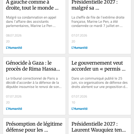
À gauche comme à 
Présidentielle 2027 : 
droite, tout le monde 
malgré sa 
dézingue la candidature 
condamnation, Marine 
Malgré sa condamnation en appel 
La cheffe de file de l’extrême droite 
de Marine Le Pen après 
Le Pen sera bien 
dans l’affaire des assistants 
française, Marine Le Pen, a été 
parlementaires, Marine Le Pen 
condamnée ce mardi 7 juillet en 
sa condamnation
candidate
maintient donc sa candidature à 
appel à 45 mois d’inéligibilité...
l’élection...
08.07.2026
07.07.2026
20
20
L'Humanité
L'Humanité
Génocide à Gaza : le 
Le gouvernement veut 
procès de Rima Hassan 
accorder un « permis de 
pour « apologie du 
tuer » à la police : on 
Le tribunal correctionnel de Paris a 
Dans un communiqué publié le 25 
terrorisme » renvoyé à 
vous explique
décidé d’accorder à la défense de la 
juin, six organisations de défense des 
députée insoumise le renvoi de son 
droits alertent sur une proposition de 
l’automne
procès pour apologie du...
loi portée par Les Républicains et...
07.07.2026
07.07.2026
20
10
L'Humanité
L'Humanité
Présomption de légitime 
Présidentielle 2027 : 
défense pour les 
Laurent Wauquiez tend 