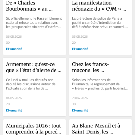
De « Charles 
La manifestation 
Bourbonnais » au 
néonazie du « C9M » à 
meilleur ami de Quentin 
Paris interdite par la 
Si, officiellement, le Rassemblement 
La préfecture de police de Paris a 
Deranque : ces 
préfecture
national refuse toute relation avec 
publié un arrêté d’interdiction du 
les groupuscules violents d’extrême 
défilé néofasciste prévu ce samedi. 
collaborateurs du RN 
droite, les assistants 
Les années précédentes, les...
qui entretiennent des 
parlementaires...
06.05.2026
05.05.2026
liens étroits avec les 
30
20
ultranationalistes
L'Humanité
L'Humanité
Armement : qu’est-ce 
Chez les francs-
que « l’état d’alerte de 
maçons, les 
sécurité nationale » en 
accointances de la loge 
Ce lundi 4 mai, les députés ont 
Selon les informations de 
débat à l’Assemblée
de « l’abbé Suger » avec 
débuté les discussions autour de 
l’Humanité, le regroupement de 
l’actualisation de la loi de 
« frères » proches du parti lepéniste 
le RN font grincer des 
programmation militaire, qui prévoit 
au sein d’une loge de la Grande 
dents
une hausse...
Loge...
04.05.2026
20.04.2026
20
30
L'Humanité
L'Humanité
Municipales 2026 : tout 
Au Blanc-Mesnil et à 
comprendre à la percée 
Saint-Denis, les 