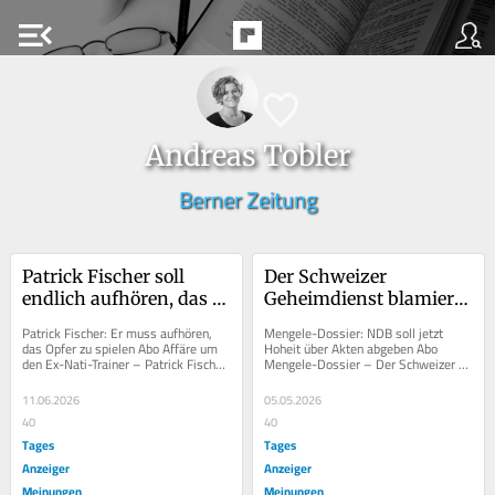
menu_open
Andreas Tobler
Berner Zeitung
Patrick Fischer soll 
Der Schweizer 
endlich aufhören, das 
Geheimdienst blamiert 
Opfer zu spielen
sich bis auf die 
Patrick Fischer: Er muss aufhören, 
Mengele-Dossier: NDB soll jetzt 
Knochen
das Opfer zu spielen Abo Affäre um 
Hoheit über Akten abgeben Abo 
den Ex-Nati-Trainer – Patrick Fischer 
Mengele-Dossier – Der Schweizer 
soll endlich aufhören, das Opfer zu...
Geheimdienst blamiert sich bis auf 
die Knochen Im...
11.06.2026
05.05.2026
40
40
Tages
Tages
Anzeiger
Anzeiger
Meinungen
Meinungen