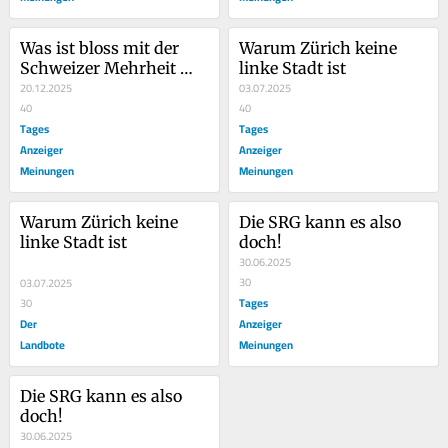
Was ist bloss mit der 
Warum Zürich keine 
Schweizer Mehrheit 
linke Stadt ist
los?
20.12.2025
03.07.2025
40
40
Tages
Tages
Anzeiger
Anzeiger
Meinungen
Meinungen
Warum Zürich keine 
Die SRG kann es also 
linke Stadt ist
doch!
30.06.2025
30
03.07.2025
Tages
30
Der
Anzeiger
Landbote
Meinungen
Die SRG kann es also 
doch!
30.06.2025