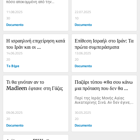
πόσο αποκομμένη από την...
εξηγήσεις
11.08.2025
22.07.2025
30
10
Documento
Documento
Η ισραηλινή επιχείρηση κατά 
Επίθεση Ισραήλ στο Ιράν: Τα 
του Ιράν και οι 
πρώτα συμπεράσματα
«μετασεισμοί» της
14.06.2025
13.06.2025
20
20
Το Βήμα
Documento
Τι θα γινόταν αν το 
Παζάρι τύπου «θα σου κάνω 
Madleen έφτανε στη Γάζα;
μια πρόταση που δεν θα 
μπορείς να αρνηθείς»
Περί της Ιεράς Μονής Αγίας 
Αικατερίνης Σινά. Αν δεν έγινε,…
09.06.2025
30.05.2025
20
20
Documento
Documento