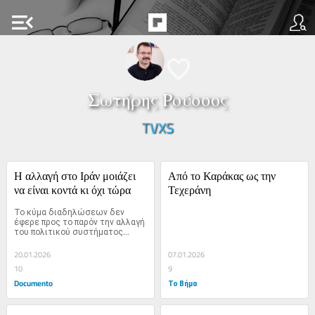
menu_open
Σωτήρης Ρούσσος
TVXS
Η αλλαγή στο Ιράν μοιάζει 
Από το Καράκας ως την 
να είναι κοντά κι όχι τώρα
Τεχεράνη
Το κύμα διαδηλώσεων δεν 
έφερε προς το παρόν την αλλαγή 
του πολιτικού συστήματος...
20.01.2026
07.01.2026
10
9
Documento
Το Βήμα