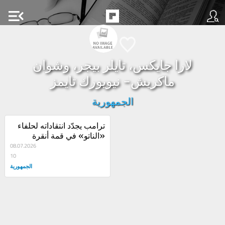
menu_open
لارا جايكس، تايلر بيجر، وشوان
ماكريش- نيويورك تايمز
الجمهورية
ترامب يجدّد انتقاداته لحلفاء 
«الناتو» في قمة أنقرة
08.07.2026
10
الجمهورية