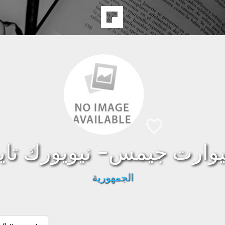
وارت جيمس- نيويورك تاي
الجمهورية