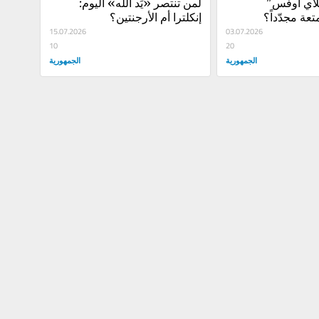
هل تمنح الـ"بلاي أوفس" 
لمن تنتصر «يَد الله» اليوم: 
متعة مجدّداً؟
إنكلترا أم الأرجنتين؟
15.07.2026
03.07.2026
10
20
الجمهورية
الجمهورية