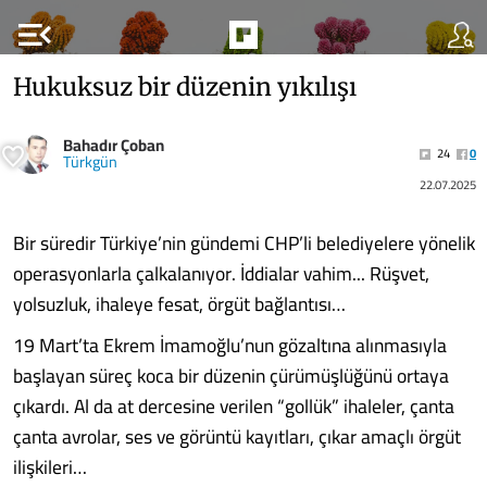
menu_open
Hukuksuz bir düzenin yıkılışı
Bahadır Çoban
24
0
Türkgün
22.07.2025
Bir süredir Türkiye’nin gündemi CHP’li belediyelere yönelik
operasyonlarla çalkalanıyor. İddialar vahim... Rüşvet,
yolsuzluk, ihaleye fesat, örgüt bağlantısı…
19 Mart’ta Ekrem İmamoğlu’nun gözaltına alınmasıyla
başlayan süreç koca bir düzenin çürümüşlüğünü ortaya
çıkardı. Al da at dercesine verilen “gollük” ihaleler, çanta
çanta avrolar, ses ve görüntü kayıtları, çıkar amaçlı örgüt
ilişkileri…