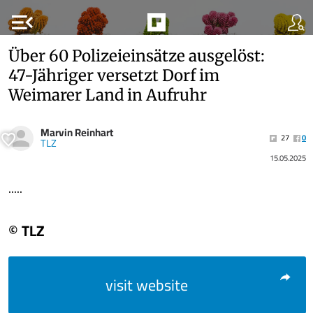
menu_open
Über 60 Polizeieinsätze ausgelöst:
47-Jähriger versetzt Dorf im
Weimarer Land in Aufruhr
Marvin Reinhart
27
0
TLZ
15.05.2025
.....
© TLZ
visit website