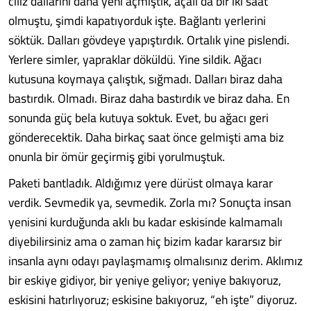
cılız dallarını daha yeni açmıştık, açalı da bir iki saat
olmuştu, şimdi kapatıyorduk işte. Bağlantı yerlerini
söktük. Dalları gövdeye yapıştırdık. Ortalık yine pislendi.
Yerlere simler, yapraklar döküldü. Yine sildik. Ağacı
kutusuna koymaya çalıştık, sığmadı. Dalları biraz daha
bastırdık. Olmadı. Biraz daha bastırdık ve biraz daha. En
sonunda güç bela kutuya soktuk. Evet, bu ağacı geri
gönderecektik. Daha birkaç saat önce gelmişti ama biz
onunla bir ömür geçirmiş gibi yorulmuştuk.
Paketi bantladık. Aldığımız yere dürüst olmaya karar
verdik. Sevmedik ya, sevmedik. Zorla mı? Sonuçta insan
yenisini kurduğunda aklı bu kadar eskisinde kalmamalı
diyebilirsiniz ama o zaman hiç bizim kadar kararsız bir
insanla aynı odayı paylaşmamış olmalısınız derim. Aklımız
bir eskiye gidiyor, bir yeniye geliyor; yeniye bakıyoruz,
eskisini hatırlıyoruz; eskisine bakıyoruz, “eh işte” diyoruz.