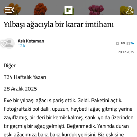
menu_open
Yılbaşı ağacıyla bir karar imtihanı
Aslı Kotaman
60
24
T24
28.12.2025
Diğer
T24 Haftalık Yazarı
28 Aralık 2025
Eve bir yılbaşı ağacı sipariş ettik. Geldi. Paketini açtık.
Fotoğraftaki bol dallı, upuzun, heybetli ağaç gitmiş; yerine
zayıflamış, bir deri bir kemik kalmış, sanki yolda üzerinden
tır geçmiş bir ağaç gelmişti. Beğenmedik. Yanında duran
eski ağacımıza baka baka kurduk yenisini. Biz eskisine