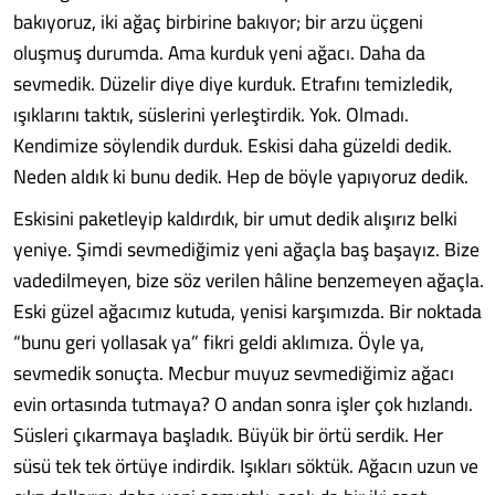
bakıyoruz, iki ağaç birbirine bakıyor; bir arzu üçgeni
oluşmuş durumda. Ama kurduk yeni ağacı. Daha da
sevmedik. Düzelir diye diye kurduk. Etrafını temizledik,
ışıklarını taktık, süslerini yerleştirdik. Yok. Olmadı.
Kendimize söylendik durduk. Eskisi daha güzeldi dedik.
Neden aldık ki bunu dedik. Hep de böyle yapıyoruz dedik.
Eskisini paketleyip kaldırdık, bir umut dedik alışırız belki
yeniye. Şimdi sevmediğimiz yeni ağaçla baş başayız. Bize
vadedilmeyen, bize söz verilen hâline benzemeyen ağaçla.
Eski güzel ağacımız kutuda, yenisi karşımızda. Bir noktada
“bunu geri yollasak ya” fikri geldi aklımıza. Öyle ya,
sevmedik sonuçta. Mecbur muyuz sevmediğimiz ağacı
evin ortasında tutmaya? O andan sonra işler çok hızlandı.
Süsleri çıkarmaya başladık. Büyük bir örtü serdik. Her
süsü tek tek örtüye indirdik. Işıkları söktük. Ağacın uzun ve