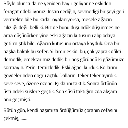
Böyle olunca da ne yeniden hayır geliyor ne eskiden
feragat edebiliyoruz. İnsan dediğin, sevmediği bir şeyi geri
vermekte bile bu kadar oyalanıyorsa, mesele ağacın
cılızlığı değil belli ki. Biz de bunu düşündük düşünmesine
ama düşünürken yine eski ağacın kutusunu alıp odaya
getirmiştik bile. Ağacın kutusunu ortaya koyduk. Ona bir
başka baktık bu sefer. Yıllardır eskidi bu, çok yaprak döktü
demedik, emektarımız dedik, bir hoş göründü ki gözümüze
sormayın. Yerini temizledik. Eski ağacı kurduk. Kollarını
gövdelerinden doğru açtık. Dallarını teker teker ayırdık,
seve seve, özene özene. Işıklarını taktık. Sonra örtünün
üstündeki süslere geçtik. Son süsü taktığımızda akşam
onu geçmişti.
Bütün gün, kendi başımıza ördüğümüz çorabın cefasını
çekmiş,........