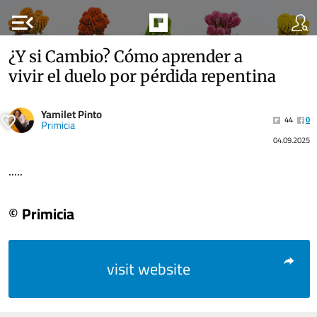
menu_open
¿Y si Cambio? Cómo aprender a
vivir el duelo por pérdida repentina
Yamilet Pinto
44
0
Primicia
04.09.2025
.....
© Primicia
visit website