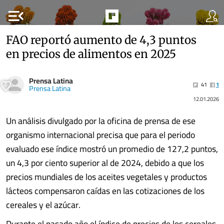
menu_open
FAO reportó aumento de 4,3 puntos
en precios de alimentos en 2025
Prensa Latina
41
1
Prensa Latina
12.01.2026
Un análisis divulgado por la oficina de prensa de ese
organismo internacional precisa que para el periodo
evaluado ese índice mostró un promedio de 127,2 puntos,
un 4,3 por ciento superior al de 2024, debido a que los
precios mundiales de los aceites vegetales y productos
lácteos compensaron caídas en las cotizaciones de los
cereales y el azúcar.
Durante el pasado año el índice de precios de los cereales