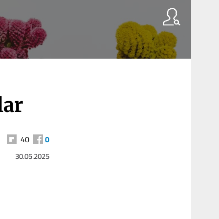
lar
40
0
30.05.2025