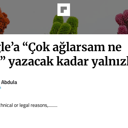
le’a “Çok ağlarsam ne
” yazacak kadar yalnız
 Abdula
n
nical or legal reasons,........