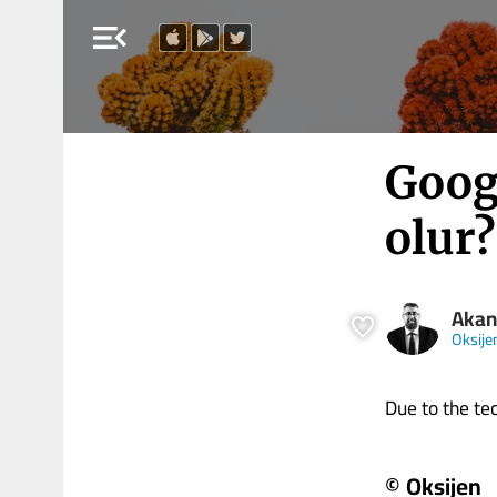
menu_open
Goog
olur?
Akan
Oksije
Due to the tech
© Oksijen