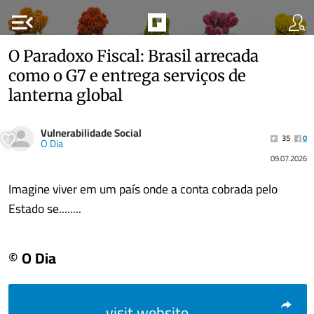
menu_open
O Paradoxo Fiscal: Brasil arrecada
como o G7 e entrega serviços de
lanterna global
Vulnerabilidade Social
35
0
O Dia
09.07.2026
Imagine viver em um país onde a conta cobrada pelo
Estado se........
© O Dia
visit website