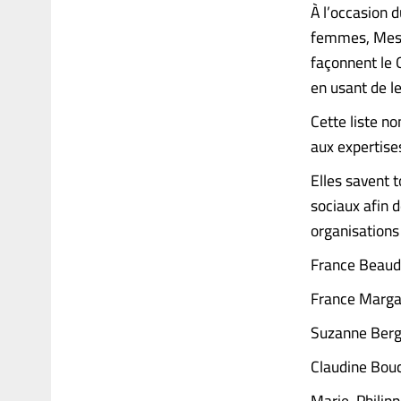
À l’occasion 
femmes, Mesur
façonnent le 
en usant de l
Cette liste n
aux expertise
Elles savent 
sociaux afin 
organisations
France Beaud
France Margar
Suzanne Berg
Claudine Bou
Marie-Philip