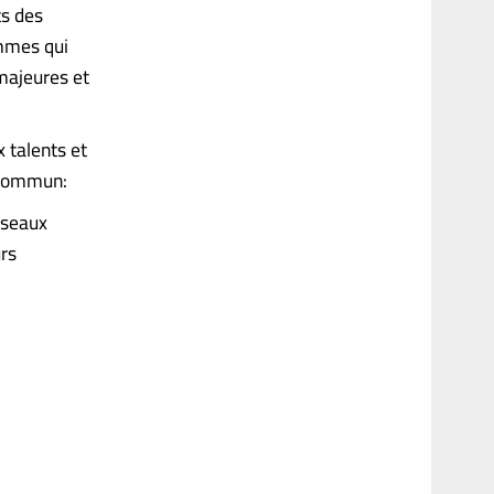
ts des
emmes qui
majeures et
 talents et
r commun:
éseaux
urs