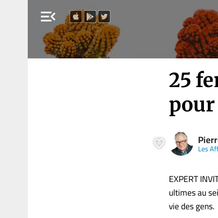
menu_open
25 f
pour 
Pier
Les Af
EXPERT INVITÉ
ultimes au sei
vie des gens.