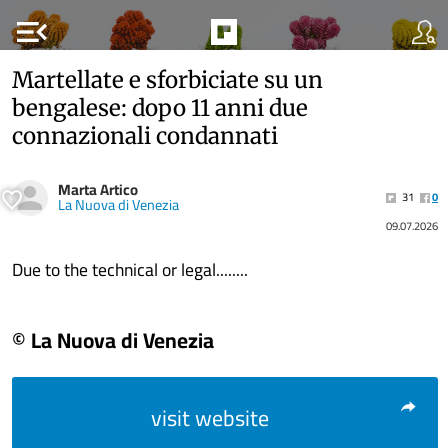
menu_open
Martellate e sforbiciate su un
bengalese: dopo 11 anni due
connazionali condannati
Marta Artico
31
0
La Nuova di Venezia
09.07.2026
Due to the technical or legal........
© La Nuova di Venezia
visit website