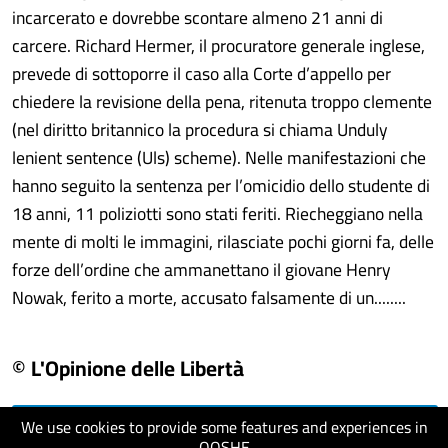
incarcerato e dovrebbe scontare almeno 21 anni di
carcere. Richard Hermer, il procuratore generale inglese,
prevede di sottoporre il caso alla Corte d’appello per
chiedere la revisione della pena, ritenuta troppo clemente
(nel diritto britannico la procedura si chiama Unduly
lenient sentence (Uls) scheme). Nelle manifestazioni che
hanno seguito la sentenza per l’omicidio dello studente di
18 anni, 11 poliziotti sono stati feriti. Riecheggiano nella
mente di molti le immagini, rilasciate pochi giorni fa, delle
forze dell’ordine che ammanettano il giovane Henry
Nowak, ferito a morte, accusato falsamente di un........
© L'Opinione delle Libertà
We use cookies to provide some features and experiences in
visit website
QOSHE