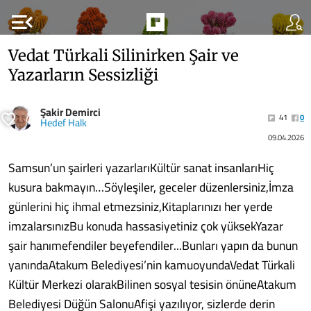
menu_open
Vedat Türkali Silinirken Şair ve
Yazarların Sessizliği
Şakir Demirci
41
0
Hedef Halk
09.04.2026
Samsun’un şairleri yazarlarıKültür sanat insanlarıHiç
kusura bakmayın…Söyleşiler, geceler düzenlersiniz,İmza
günlerini hiç ihmal etmezsiniz,Kitaplarınızı her yerde
imzalarsınızBu konuda hassasiyetiniz çok yüksekYazar
şair hanımefendiler beyefendiler...Bunları yapın da bunun
yanındaAtakum Belediyesi’nin kamuoyundaVedat Türkali
Kültür Merkezi olarakBilinen sosyal tesisin önüneAtakum
Belediyesi Düğün SalonuAfişi yazılıyor, sizlerde derin