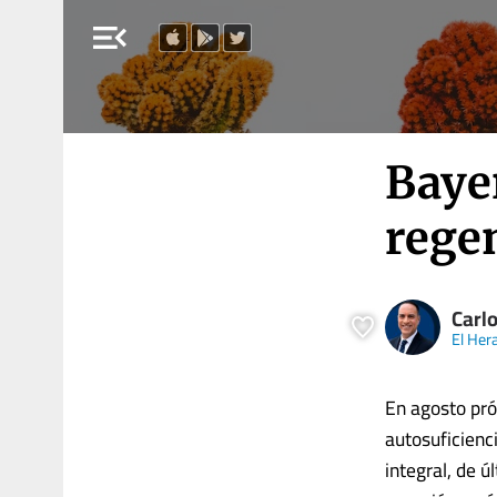
menu_open
Bayer
rege
Carl
El Her
En agosto pró
autosuficienc
integral, de 