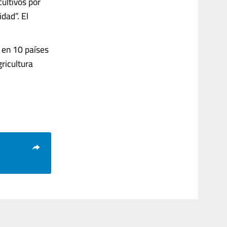
ultivos por
dad”. El
d en 10 países
ricultura