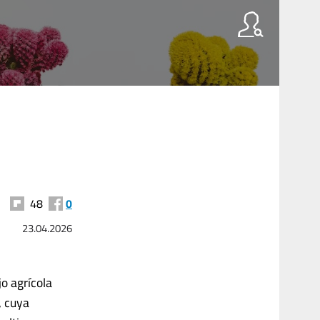
48
0
23.04.2026
jo agrícola
, cuya