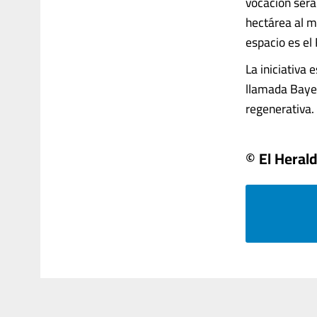
vocación será
hectárea al mi
espacio es el
La iniciativa
llamada Bayer
regenerativa. 
© El Heral