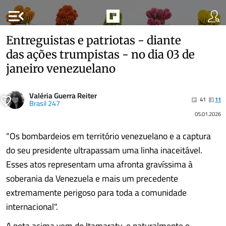
menu_open
Entreguistas e patriotas - diante
das ações trumpistas - no dia 03 de
janeiro venezuelano
Valéria Guerra Reiter
41
11
Brasil 247
05.01.2026
“Os bombardeios em território venezuelano e a captura
do seu presidente ultrapassam uma linha inaceitável.
Esses atos representam uma afronta gravíssima à
soberania da Venezuela e mais um precedente
extremamente perigoso para toda a comunidade
internacional".
A nota acima vem do Itamaraty, e naturalmente o