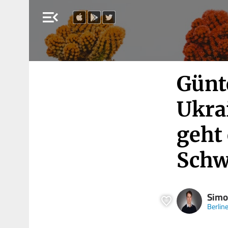
menu_open
Günt
Ukra
geht 
Schw
Simo
Berlin