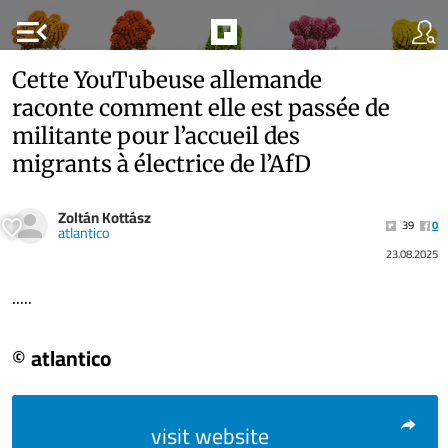
menu_open
Cette YouTubeuse allemande
raconte comment elle est passée de
militante pour l’accueil des
migrants à électrice de l’AfD
Zoltán Kottász
39
0
atlantico
23.08.2025
.....
© atlantico
visit website