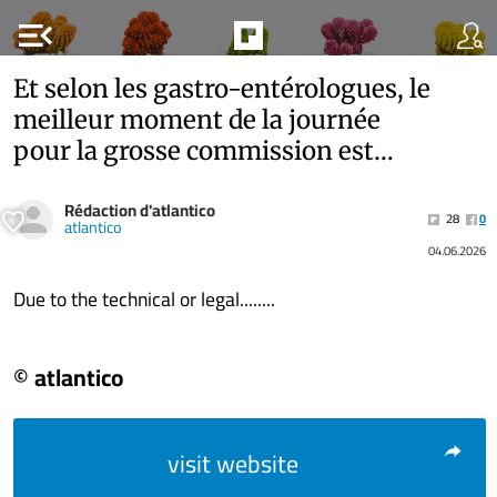
menu_open
Et selon les gastro-entérologues, le
meilleur moment de la journée
pour la grosse commission est…
Rédaction d'atlantico
28
0
atlantico
04.06.2026
Due to the technical or legal........
© atlantico
visit website