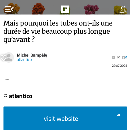
menu_open
Mais pourquoi les tubes ont-ils une
durée de vie beaucoup plus longue
qu’avant ?
Michel Bampély
30
0
atlantico
29.07.2025
.....
© atlantico
visit website